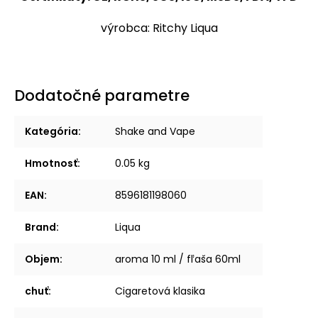
výrobca: Ritchy Liqua
Dodatočné parametre
Kategória
:
Shake and Vape
Hmotnosť
:
0.05 kg
EAN
:
8596181198060
Brand
:
Liqua
Objem
:
aroma 10 ml / fľaša 60ml
chuť
:
Cigaretová klasika