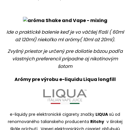
Ide o praktické balenie keď je vo väčšej fľaši ( 60ml
až 120ml) niekoľko ml arómy( 10ml až 20ml).
Zvyšný priestor je určený pre doliatie bázou podľa
vlastných preferencií prípadne aj nikotínovým
šotom
Arómy pre výrobu e-liquidu Liqua longfill
e-liquidy pre elektronické cigarety značky
LIQUA
sú od
renomovaného talianskeho producenta
Ritchy
v širokej
škále príchutí. Vaperi elektronických cigariet obľubujú