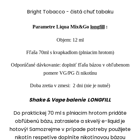
Bright Tobacco - čistá chuť tabaku
Parametre Liqua Mix&Go
longfill
:
Objem: 12 ml
Fľaša 70ml s kvapkadlom (plniacim hrotom)
Odporúčané dávkovanie: doplniť fľašu bázou v obľubenom
pomere VG/PG či nikotínu
Doba zretia v zmesi: 2 dni (nie je nutné)
Shake & Vape balenie LONGFILL
Do praktickej 70 ml s plniacim hrotom pridáte
obľúbenú bázu
, zatrasiete a skvelý
e-liquid
je
hotový! Samozrejme v prípade potreby
použijete
nikotín
respetíve doplníte nikotínovou bázou