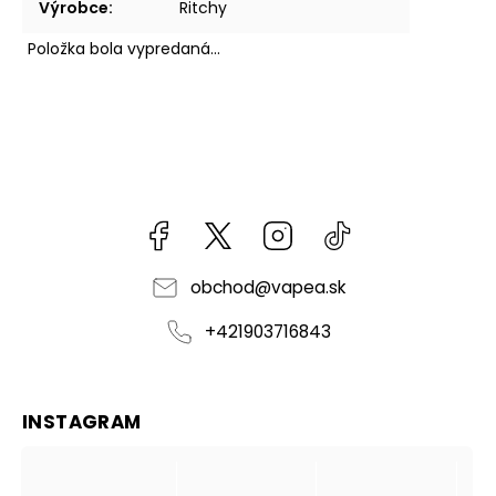
Výrobce
:
Ritchy
Položka bola vypredaná…
Facebook
kzifcak85131
Instagram
@vapea.slovensk
obchod
@
vapea.sk
+421903716843
INSTAGRAM