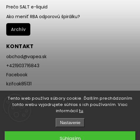
Prečo SALT e-liquid
Ako meniť RBA odporovú špirálku?
Archív
KONTAKT
obchod
@
vapea.sk
+421903716843
Facebook
kzifcak85131
Instagram
Tento web používa súbory cookie. Ďalším prechádzaním
@vapea.slovensko
tohto webu vyjadrujete súhlas s ich používaním. Viac
informácií
tu
.
Nastavenie
Súhlasím