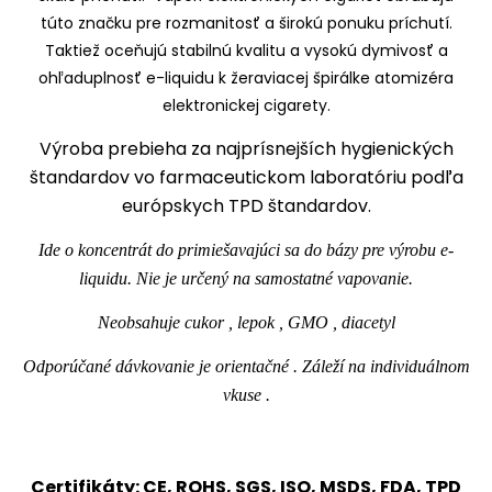
túto značku pre rozmanitosť a širokú ponuku príchutí.
Taktiež oceňujú stabilnú kvalitu a vysokú dymivosť a
ohľaduplnosť e-liquidu k žeraviacej špirálke atomizéra
elektronickej cigarety.
Výroba prebieha za najprísnejších hygienických
štandardov vo farmaceutickom laboratóriu podľa
európskych TPD štandardov.
Ide o koncentrát do primiešavajúci sa do bázy pre výrobu e-
liquidu. Nie je určený na samostatné vapovanie.
Neobsahuje cukor , lepok , GMO , diacetyl
Odporúčané dávkovanie je orientačné . Záleží na individuálnom
vkuse .
Certifikáty: CE, ROHS, SGS, ISO, MSDS, FDA, TPD