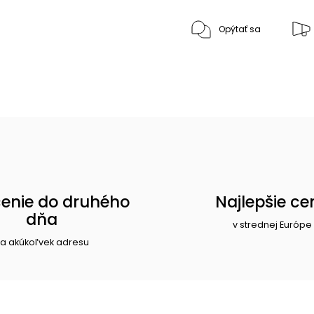
Opýtať sa
enie do druhého
Najlepšie ce
dňa
v strednej Európe
a akúkoľvek adresu