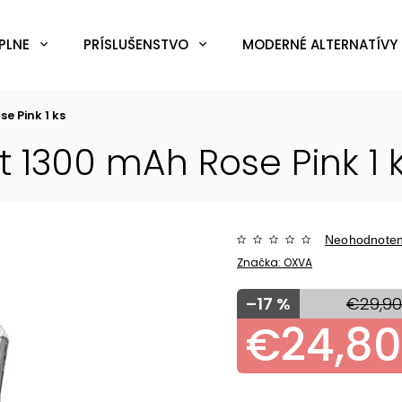
PLNE
PRÍSLUŠENSTVO
MODERNÉ ALTERNATÍVY 
e Pink 1 ks
t 1300 mAh Rose Pink 1 
Neohodnote
Značka:
OXVA
–17 %
€29,9
€24,8