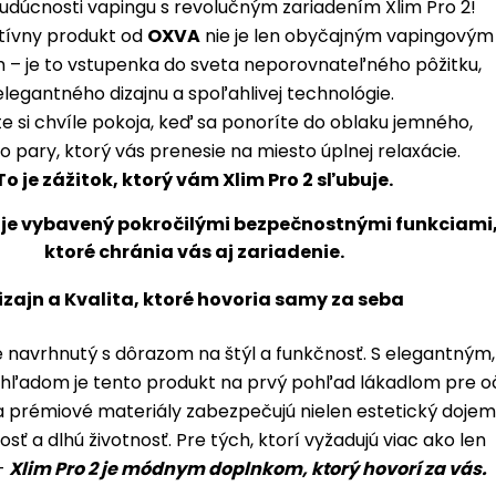
budúcnosti vapingu s revolučným zariadením Xlim Pro 2!
tívny produkt od
OXVA
nie je len obyčajným vapingovým
 – je to vstupenka do sveta neporovnateľného pôžitku,
elegantného dizajnu a spoľahlivej technológie.
e si chvíle pokoja, keď sa ponoríte do oblaku jemného,
 pary, ktorý vás prenesie na miesto úplnej relaxácie.
To je zážitok, ktorý vám Xlim Pro 2 sľubuje.
izajn a Kvalita, ktoré hovoria samy za seba
e navrhnutý s dôrazom na štýl a funkčnosť. S elegantným,
ľadom je tento produkt na prvý pohľad lákadlom pre oč
a prémiové materiály zabezpečujú nielen estetický dojem
nosť a dlhú životnosť. Pre tých, ktorí vyžadujú viac ako len
–
Xlim Pro 2 je módnym doplnkom, ktorý hovorí za vás.