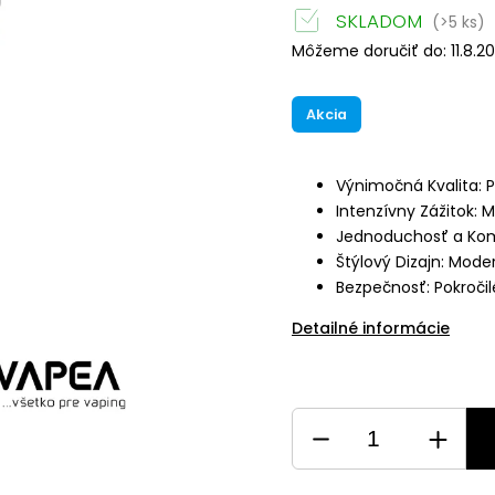
SKLADOM
(>5 ks)
Môžeme doručiť do:
11.8.2
Akcia
Výnimočná Kvalita: 
Intenzívny Zážitok: 
Jednoduchosť a Komfo
Štýlový Dizajn: Mode
Bezpečnosť: Pokroči
Detailné informácie