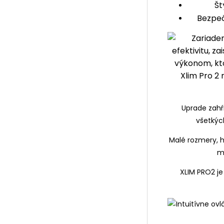
Št
Bezpeč
Uprade zahŕ
všetkých
Malé rozmery, hl
m
XLIM PRO2 je