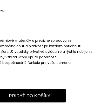
026
Prémiové materiály a precízne spracovanie.
Maximálna chuť a hladkosť pri každom potiahnutí.
rt: Užívateľsky prívetivé ovládanie a rýchle nabíjanie.
rný vzhľad, ktorý upúta pozornosť.
lé bezpečnostné funkcie pre vašu ochranu.
PRIDAŤ DO KOŠÍKA