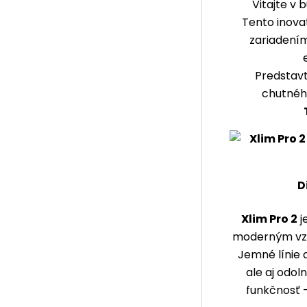
Vitajte v 
Tento inova
zariadením
Predstavt
chutného
D
Xlim Pro 2
j
moderným vzh
Jemné línie 
ale aj odol
funkčnosť 