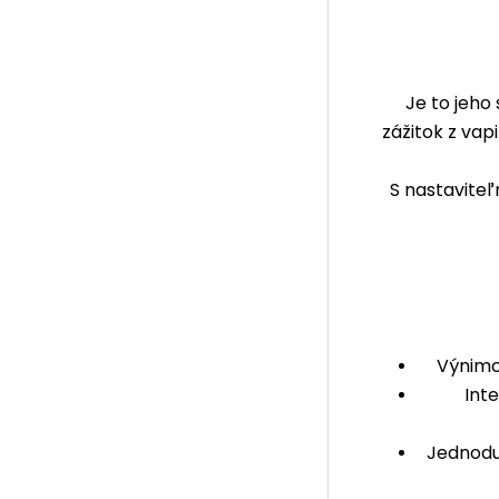
Je to jeho 
zážitok z vap
S nastavite
Výnimo
Int
Jednodu