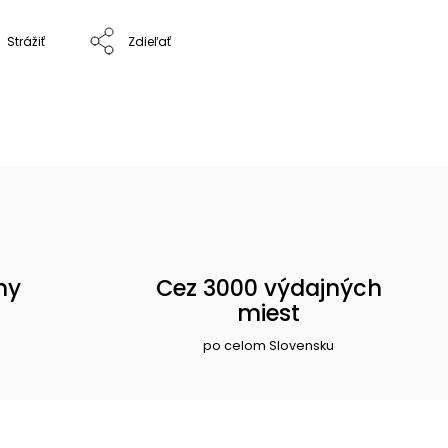
Strážiť
Zdieľať
ny
Cez 3000 výdajných
miest
po celom Slovensku