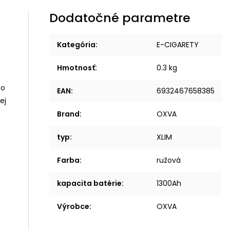
Dodatočné parametre
Kategória
:
E-CIGARETY
Hmotnosť
:
0.3 kg
EAN
:
6932467658385
Brand
:
OXVA
typ
:
XLIM
Farba
:
ružová
kapacita batérie
:
1300Ah
Výrobce
:
OXVA