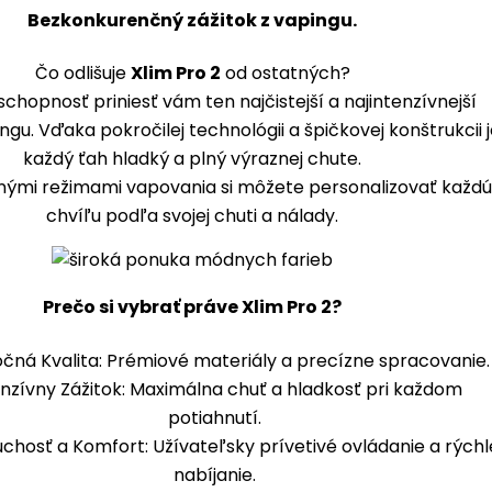
Bezkonkurenčný zážitok z vapingu.
Čo odlišuje
Xlim Pro 2
od ostatných?
schopnosť priniesť vám ten najčistejší a najintenzívnejší
ingu. Vďaka pokročilej technológii a špičkovej konštrukcii 
každý ťah hladký a plný výraznej chute.
ľnými režimami vapovania si môžete personalizovať každ
chvíľu podľa svojej chuti a nálady.
Prečo si vybrať práve Xlim Pro 2?
čná Kvalita: Prémiové materiály a precízne spracovanie.
enzívny Zážitok: Maximálna chuť a hladkosť pri každom
potiahnutí.
chosť a Komfort: Užívateľsky prívetivé ovládanie a rýchl
nabíjanie.