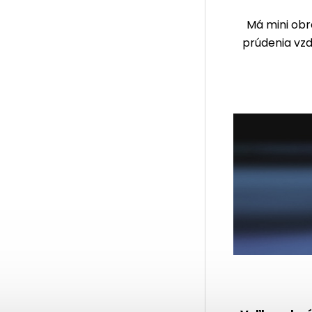
Má mini obr
prúdenia vzd