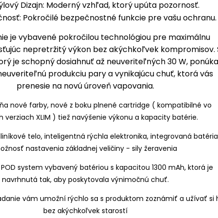
ýlový Dizajn: Moderný vzhľad, ktorý upúta pozornosť.
nosť: Pokročilé bezpečnostné funkcie pre vašu ochranu.
ňa nové farby, nové z boku plnené cartridge ( kompatibilné vo
 verziach XLIM ) tiež navýšenie výkonu a kapacity batérie.
iníkové telo, inteligentná rýchla elektronika, integrovaná batéria
ožnosť nastavenia základnej veličiny - sily žeravenia
 POD system vybavený batériou s kapacitou 1300 mAh, ktorá je
navrhnutá tak, aby poskytovala výnimočnú chuť.