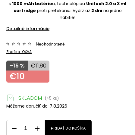
s
1000 mAh batério
u, technológiou
Unitech 2.0 a 3 ml
cartridge
proti pretekaniu. Výdrž až
2 dni
na jedno
nabitie!
Detailné informácie
Neohodnotené
Značka:
OXVA
–15 %
€11,80
€10
SKLADOM
(>5 ks)
Môžeme doručiť do:
7.8.2026
PRIDAŤ DO KOŠÍKA