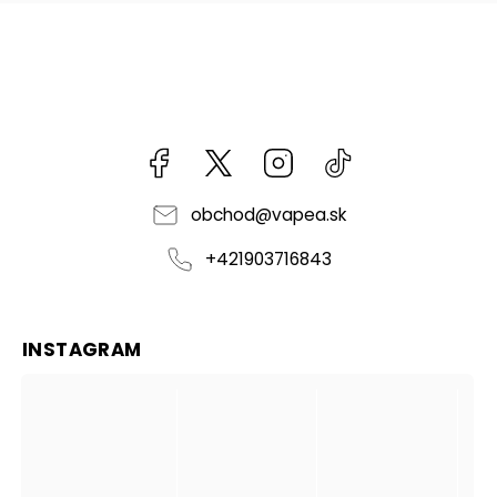
Facebook
kzifcak85131
Instagram
@vapea.slovensk
obchod
@
vapea.sk
+421903716843
INSTAGRAM