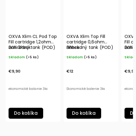
OXVA Xlim CL Pod Top
OXVA Xlim Top Fill
OXVA 
Fill cartridge 1,2ohm
cartridge 0,6ohm
Fill 
2ml 3Pack
náhradný tank (POD)
3Pack
náhradný tank (POD)
2ml 3
náhra
Skladom
(>5 ks)
Skladom
(>5 ks)
Sklad
€9,90
€12
€9,90
ekonomické balanie 3ks
Ekonomické balenie 3ks
ekonomi
Do košíka
Do košíka
Do