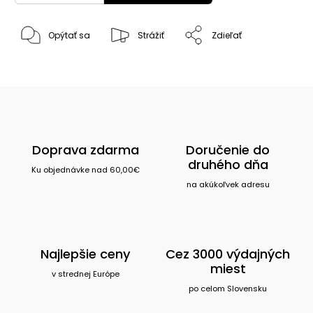
Opýtať sa
Strážiť
Zdieľať
Doprava zdarma
Doručenie do
druhého dňa
Ku objednávke nad 60,00€
na akúkoľvek adresu
Najlepšie ceny
Cez 3000 výdajných
miest
v strednej Európe
po celom Slovensku