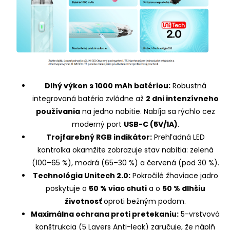
Dlhý výkon s 1000 mAh batériou:
Robustná
integrovaná batéria zvládne až
2 dni intenzívneho
používania
na jedno nabitie. Nabíja sa rýchlo cez
moderný port
USB-C (5V/1A)
.
Trojfarebný RGB indikátor:
Prehľadná LED
kontrolka okamžite zobrazuje stav nabitia: zelená
(100–65 %), modrá (65–30 %) a červená (pod 30 %).
Technológia Unitech 2.0:
Pokročilé žhaviace jadro
poskytuje o
50 % viac chuti
a o
50 % dlhšiu
životnosť
oproti bežným podom.
Maximálna ochrana proti pretekaniu:
5-vrstvová
konštrukcia (5 Layers Anti-leak) zaručuje, že náplň