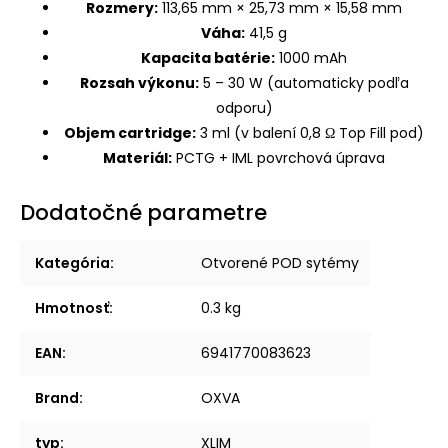
Rozmery:
113,65 mm × 25,73 mm × 15,58 mm
Váha:
41,5 g
Kapacita batérie:
1000 mAh
Rozsah výkonu:
5 – 30 W (automaticky podľa
odporu)
Objem cartridge:
3 ml (v balení 0,8 Ω Top Fill pod)
Materiál:
PCTG + IML povrchová úprava
Dodatočné parametre
Kategória
:
Otvorené POD sytémy
Hmotnosť
:
0.3 kg
EAN
:
6941770083623
Brand
:
OXVA
typ
:
XLIM