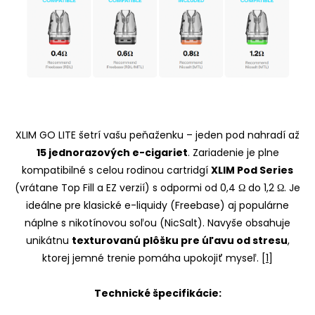
XLIM GO LITE šetrí vašu peňaženku – jeden pod nahradí až
15 jednorazových e-cigariet
. Zariadenie je plne
kompatibilné s celou rodinou cartridgí
XLIM Pod Series
(vrátane Top Fill a EZ verzií) s odpormi od 0,4 Ω do 1,2 Ω. Je
ideálne pre klasické e-liquidy (Freebase) aj populárne
náplne s nikotínovou soľou (NicSalt). Navyše obsahuje
unikátnu
texturovanú plôšku pre úľavu od stresu
,
ktorej jemné trenie pomáha upokojiť myseľ.
[
1
]
Technické špecifikácie: