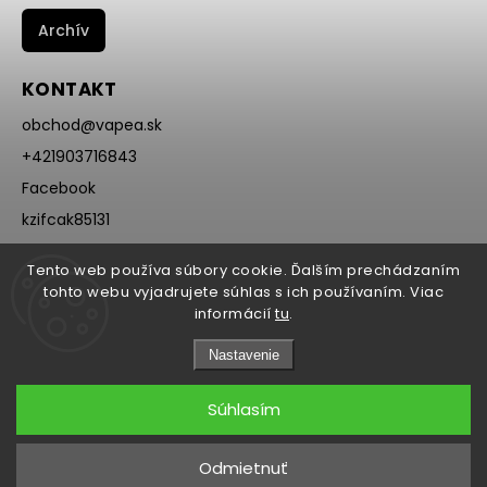
Archív
KONTAKT
obchod
@
vapea.sk
+421903716843
Facebook
kzifcak85131
Instagram
Tento web používa súbory cookie. Ďalším prechádzaním
@vapea.slovensko
tohto webu vyjadrujete súhlas s ich používaním. Viac
informácií
tu
.
Nastavenie
Súhlasím
Copyright 2026
VAPEA.sk
. Všetky práva vyhradené.
Odmietnuť
Grafický návrh vytvořil a nakódoval
Shoptak.cz