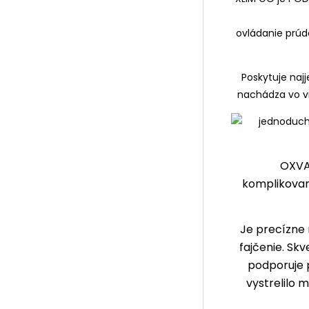
ovládanie prúde
Poskytuje najj
nachádza vo vrc
OXVA 
komplikovan
Je precízne 
fajčenie. Sk
podporuje 
vystrelilo 