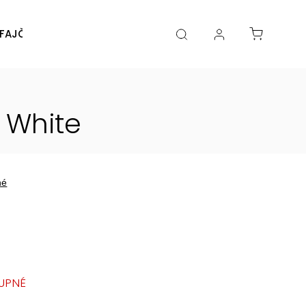
FAJČENIA
DIY
DOPLNKY
Značky
 White
né
UPNÉ