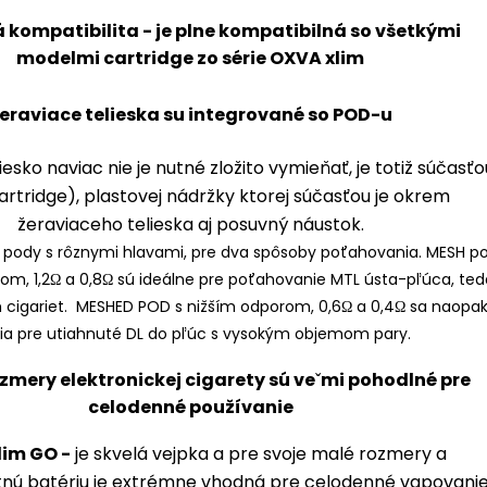
eraviace telieska su integrované so POD-u
iesko naviac nie je nutné zložito vymieňať, je totiž súčasťo
artridge), plastovej nádržky ktorej súčasťou je okrem
žeraviaceho telieska aj posuvný náustok.
pody s rôznymi hlavami, pre dva spôsoby poťahovania. MESH p
om, 1,2Ω a 0,8Ω sú ideálne pre poťahovanie MTL ústa-pľúca, ted
 cigariet. MESHED POD s nižším odporom, 0,6Ω a 0,4Ω sa naopa
ia pre utiahnuté DL do pľúc s vysokým objemom pary.
lim GO -
je skvelá vejpka a pre svoje malé rozmery a
nú batériu je extrémne vhodná pre celodenné vapovanie