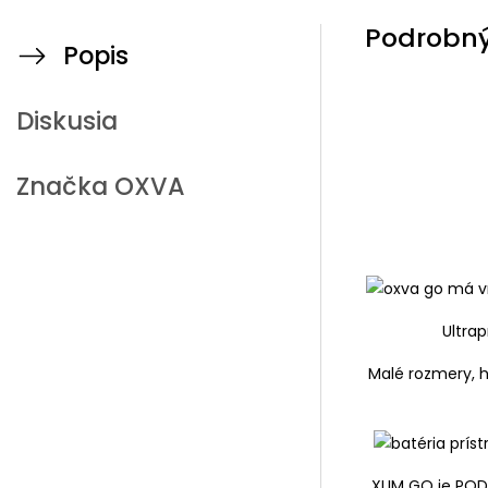
Podrobný
Popis
Diskusia
Značka
OXVA
Ultra
Malé rozmery, hl
XLIM GO je POD