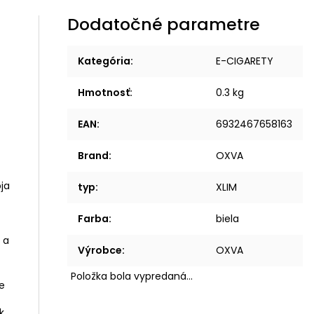
Dodatočné parametre
Kategória
:
E-CIGARETY
Hmotnosť
:
0.3 kg
EAN
:
6932467658163
Brand
:
OXVA
typ
:
XLIM
Farba
:
biela
 a
Výrobce
:
OXVA
Položka bola vypredaná…
k,