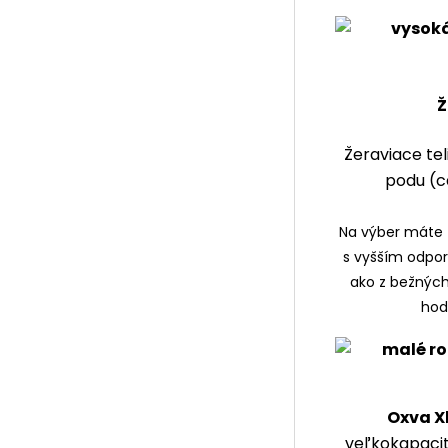
Ž
Žeraviace tel
podu (c
Na výber máte 
s vyšším odpor
ako z bežných
hod
Oxva X
veľkokapacit