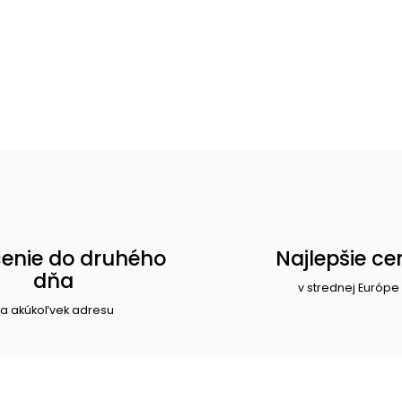
enie do druhého
Najlepšie ce
dňa
v strednej Európe
a akúkoľvek adresu