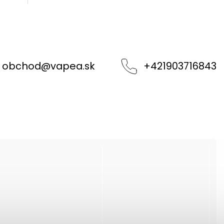
obchod
@
vapea.sk
+421903716843