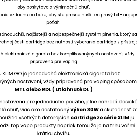
aby poskytovala výnimočnú chuť.
nia vzduchu na boku, aby ste presne našli ten pravý hit- najlep
poťah.
ednoduchší, najčistejší a najbezpečnejší systém plnenia, ktorý s
hnej časti cartridge bez nutnosti vyberania cartridge z prístroja
XLIM GO je jednoduchá elektronická cigareta bez
ýných nastavení, vždy pripravená pre vaping spôsobom
MTL alebo RDL ( utiahnuté DL )
nastavená pre jednoduché použitie, plne nahradí klasick
velá chuť, viac ako dostatočný
výkon 30W
a skutočnosť ž
použitie všetkých doterajších
cartridge zo série XLIM
ju
medzi top vape produkty napriek tomu že je na trhu veľmi
krátku chvíľu.