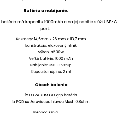
Batéria a nabíjanie.
batéria má kapacitu 1000mAh a na jej nabitie slúži USB-C
port.
Rozmery: 14,6mm x 26 mm x 113,7 mm
konštrukcia: eloxovaný hliník
výkon: až 30W
Veľké batérie: 1000 mAh
Nabíjanie: USB-C vstup
Kapacita náplne: 2 ml
Obsah balenia
1x OXVA XLIM GO grip batéria
1x POD so žeraviacou hlavou Mesh 0,8ohm
Výrobca: Oxva