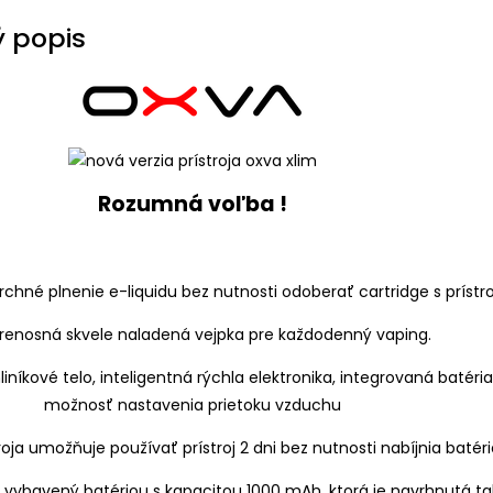
 popis
Rozumná voľba !
prenosná skvele naladená vejpka pre každodenný vaping.
iníkové telo, inteligentná rýchla elektronika, integrovaná batéria
možnosť nastavenia prietoku vzduchu
 vybavený batériou s kapacitou 1000 mAh, ktorá je navrhnutá ta