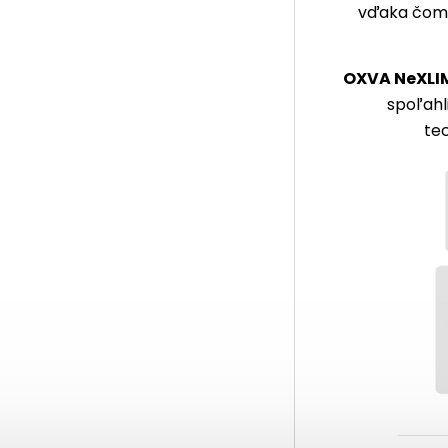
vďaka čomu 
OXVA NeXLI
spoľahl
te