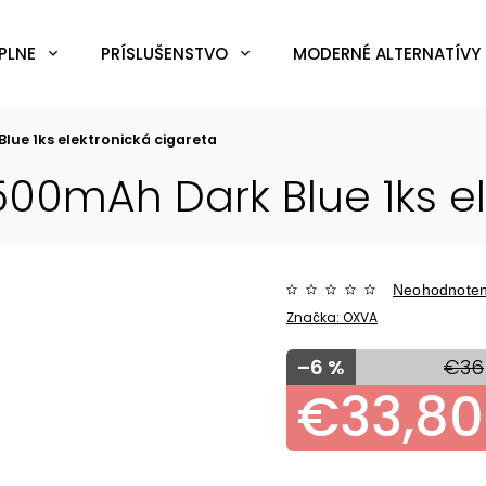
PLNE
PRÍSLUŠENSTVO
MODERNÉ ALTERNATÍVY 
Blue 1ks
elektronická cigareta
1500mAh Dark Blue 1ks
e
Neohodnote
Značka:
OXVA
–6 %
€36
€33,80