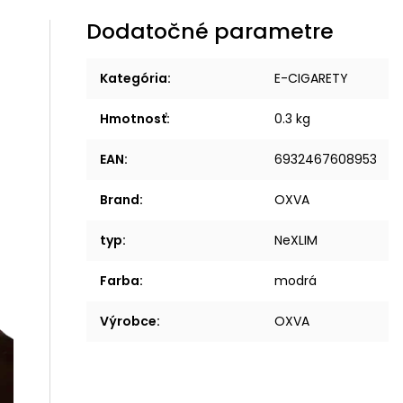
Dodatočné parametre
Kategória
:
E-CIGARETY
Hmotnosť
:
0.3 kg
EAN
:
6932467608953
Brand
:
OXVA
typ
:
NeXLIM
Farba
:
modrá
Výrobce
:
OXVA