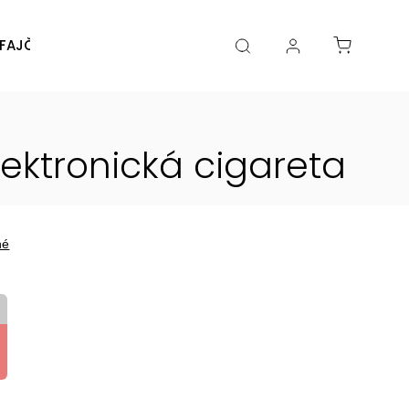
FAJČENIA
DIY
DOPLNKY
Značky
lektronická cigareta
né