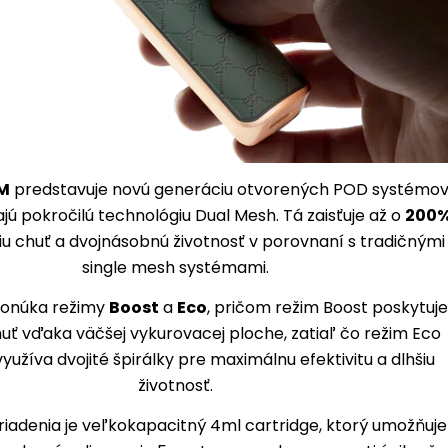
M
predstavuje novú generáciu otvorených POD systémov
ajú pokročilú technológiu Dual Mesh. Tá zaisťuje až o
200
šiu chuť a dvojnásobnú životnosť v porovnaní s tradičnými
single mesh systémami.
ponúka režimy
Boost
a
Eco
, pričom režim Boost poskytuje
uť vďaka väčšej vykurovacej ploche, zatiaľ čo režim Eco
yužíva dvojité špirálky pre maximálnu efektivitu a dlhšiu
životnosť.
riadenia je veľkokapacitný 4ml cartridge, ktorý umožňuje