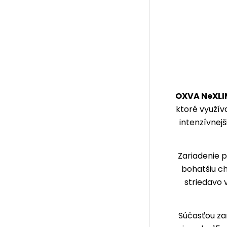
OXVA NeXLI
ktoré využív
intenzívnej
Zariadenie 
bohatšiu ch
striedavo v
Súčasťou za