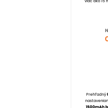
viac ako 15 
Prehľadný
nastaveniam
1500mAh b