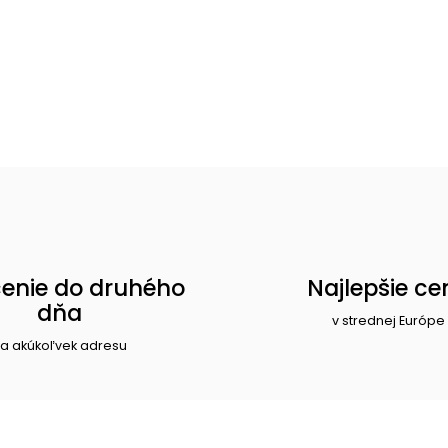
enie do druhého
Najlepšie ce
dňa
v strednej Európe
a akúkoľvek adresu