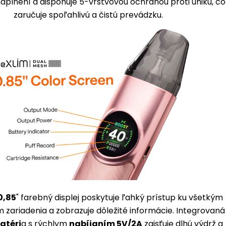
naplnení a disponuje 5-vrstvovou ochranou proti úniku, čo
zaručuje spoľahlivú a čistú prevádzku.
0,85
" farebný displej poskytuje ľahký prístup ku všetkým
 zariadenia a zobrazuje dôležité informácie. Integrovaná
atéri
a s rýchlym
nabíjaním 5V/2A
zaisťuje dlhú výdrž a