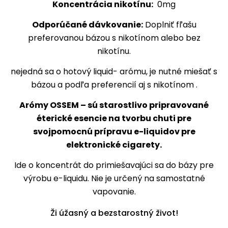
Koncentrácia nikotínu:
0mg
Odporúčané dávkovanie:
Doplniť fľašu
preferovanou bázou s nikotínom alebo bez
nikotínu.
nejedná sa o hotový liquid- arómu, je nutné miešať s
bázou a podľa preferencií aj s nikotínom .
Arómy OSSEM – sú starostlivo pripravované
éterické esencie na tvorbu chuti pre
svojpomocnú prípravu e-liquidov pre
elektronické cigarety.
Ide o koncentrát do primiešavajúci sa do bázy pre
výrobu e-liquidu. Nie je určený na samostatné
vapovanie.
Ži úžasný a bezstarostný život!