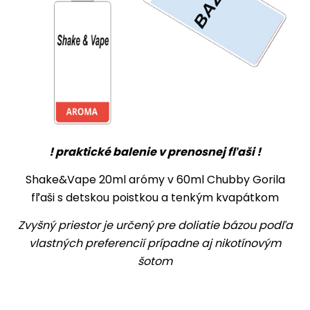
! praktické balenie v prenosnej fľaši !
Shake&Vape 20ml arómy v 60ml Chubby Gorila
fľaši s detskou poistkou a tenkým kvapátkom
Zvyšný priestor je určený pre doliatie bázou podľa
vlastných preferencií prípadne aj nikotínovým
šotom