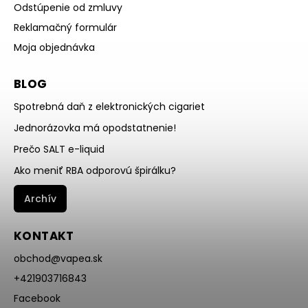
Odstúpenie od zmluvy
Reklamačný formulár
Moja objednávka
BLOG
Spotrebná daň z elektronických cigariet
Jednorázovka má opodstatnenie!
Prečo SALT e-liquid
Ako meniť RBA odporovú špirálku?
Archív
KONTAKT
obchod
@
vapea.sk
+421903716843
Facebook