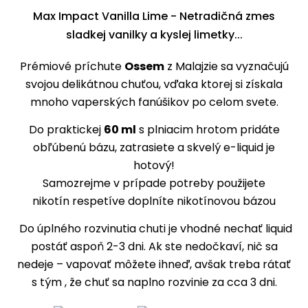
Max Impact Vanilla Lime - Netradičná zmes
sladkej vanilky a kyslej limetky...
Prémiové príchute
Ossem
z Malajzie sa vyznačujú
svojou delikátnou chuťou, vďaka ktorej si získala
mnoho vaperských fanúšikov po celom svete.
Do praktickej
60 ml
s plniacim hrotom pridáte
obľúbenú bázu
, zatrasiete a skvelý
e-liquid
je
hotový!
Samozrejme v prípade potreby
použijete
nikotín
respetíve doplníte nikotínovou bázou
Do úplného rozvinutia chuti je vhodné nechať liquid
postáť aspoň 2-3 dni. Ak ste nedočkaví, nič sa
nedeje – vapovať môžete ihneď, avšak treba rátať
s tým , že chuť sa naplno rozvinie za cca 3 dni.