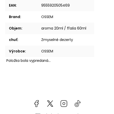
EAN
:
9555920505469
Brand
:
OSSEM
Objem
:
aroma 20ml / fľaša 60ml
chuť
:
Zmyselné dezerty
Výrobce
:
OSSEM
Položka bola vypredaná…
Facebook
kzifcak85131
Instagram
@vapea.slovensk