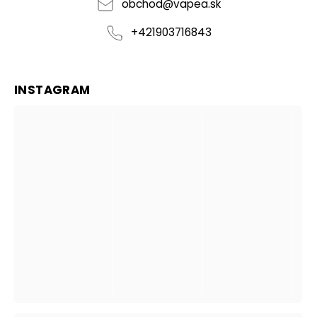
obchod
@
vapea.sk
+421903716843
INSTAGRAM