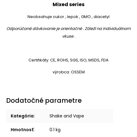
Mixed series
Neobsahuje cukor , lepok , GMO , diacetyl
Odporúčané dávkovanie je orientačné . Záleží na individuálnom
vkuse .
Certifikáty: CE, ROHS, SGS, ISO, MSDS, FDA
výrobca: OSSEM
Dodatočné parametre
Kategória
:
Shake and Vape
Hmotnosť
:
0.1 kg