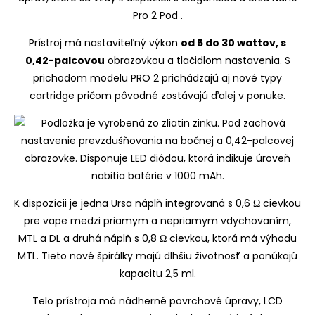
Pro 2 Pod .
Prístroj má nastaviteľný výkon
od 5 do 30 wattov, s
0,42-palcovou
obrazovkou a tlačidlom nastavenia. S
prichodom modelu PRO 2 prichádzajú aj nové typy
cartridge pričom pôvodné zostávajú ďalej v ponuke.
K dispozícii je jedna Ursa náplň integrovaná s 0,6 Ω cievkou
pre vape medzi priamym a nepriamym vdychovaním,
MTL a DL a druhá náplň s 0,8 Ω cievkou, ktorá má výhodu
MTL. Tieto nové špirálky majú dlhšiu životnosť a ponúkajú
kapacitu 2,5 ml.
Telo prístroja má nádherné povrchové úpravy, LCD