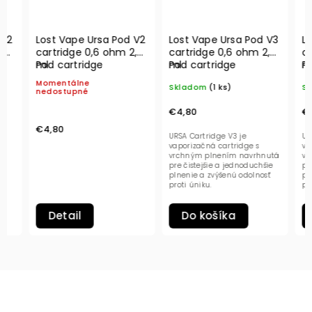
Lost Vape Ursa Pod V2
Lost Vape Ursa Pod V3
Lost 
cartridge 0,6 ohm 2,5
cartridge 0,6 ohm 2,5
cartr
ml
Pod cartridge
ml
Pod cartridge
ml
Pod c
Momentálne
Skladom
(1 ks)
Sklad
nedostupné
€4,80
€4,80
€4,80
URSA Cartridge V3 je
URSA Ca
vaporizačná cartridge s
vaporiz
vrchným plnením navrhnutá
vrchný
pre čistejšie a jednoduchšie
pre čis
plnenie a zvýšenú odolnosť
plnenie
proti úniku.
proti ú
Do košíka
Do
Detail