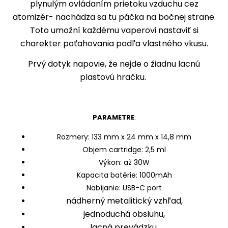
plynulým ovládaním prietoku vzduchu cez
atomizér- nachádza sa tu páčka na bočnej strane.
Toto umožní každému vaperovi nastaviť si
charekter poťahovania podľa vlastného vkusu.
Prvý dotyk napovie, že nejde o žiadnu lacnú
plastovú hračku.
PARAMETRE
:
Rozmery: 133 mm x 24 mm x 14,8 mm
Objem cartridge: 2,5 ml
Výkon: až 30W
Kapacita batérie: 1000mAh
Nabíjanie: USB-C port
nádherný metalitický vzhľad,
jednoduchá obsluhu,
lacná prevádzku