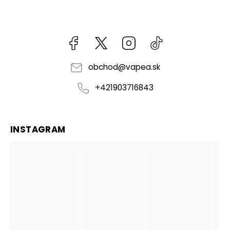
Facebook
kzifcak85131
Instagram
@vapea.slovensk
obchod
@
vapea.sk
+421903716843
INSTAGRAM