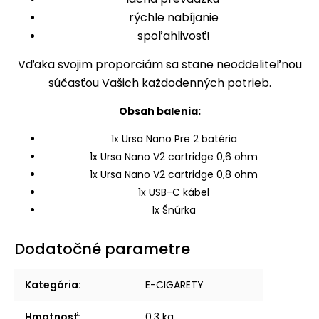
rýchle nabíjanie
spoľahlivosť!
Vďaka svojim proporciám sa stane neoddeliteľnou
súčasťou Vašich každodenných potrieb.
Obsah balenia:
1x Ursa Nano Pre 2 batéria
1x Ursa Nano V2 cartridge 0,6 ohm
1x Ursa Nano V2 cartridge 0,8 ohm
1x USB-C kábel
1x Šnúrka
Dodatočné parametre
Kategória
:
E-CIGARETY
Hmotnosť
:
0.3 kg