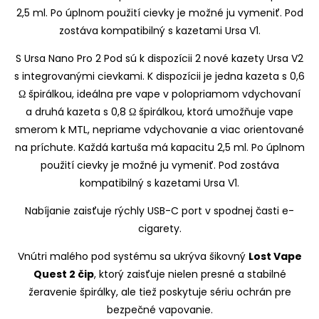
S Ursa Nano Pro 2 Pod sú k dispozícii 2 nové kazety Ursa V2
s integrovanými cievkami. K dispozícii je jedna kazeta s 0,6
Ω špirálkou, ideálna pre vape v polopriamom vdychovaní
a druhá kazeta s 0,8 Ω špirálkou, ktorá umožňuje vape
smerom k MTL, nepriame vdychovanie a viac orientované
na príchute. Každá kartuša má kapacitu 2,5 ml. Po úplnom
použití cievky je možné ju vymeniť. Pod zostáva
kompatibilný s kazetami Ursa V1.
Nabíjanie zaisťuje rýchly USB-C port v spodnej časti e-
cigarety.
Vnútri malého pod systému sa ukrýva šikovný
Lost Vape
Quest 2 čip
, ktorý zaisťuje nielen presné a stabilné
žeravenie špirálky, ale tiež poskytuje sériu ochrán pre
bezpečné vapovanie.