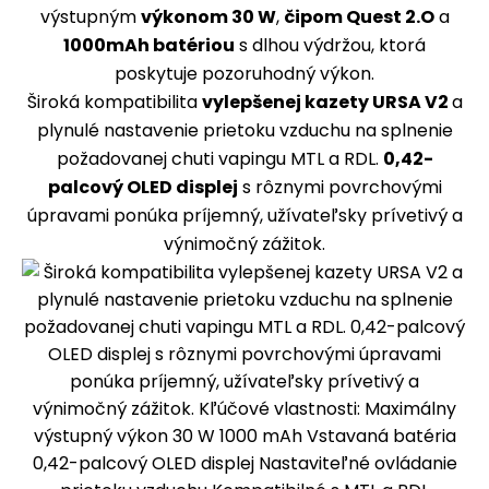
výstupným
výkonom 30 W
,
čipom Quest 2.O
a
1000mAh batériou
s dlhou výdržou, ktorá
poskytuje pozoruhodný výkon.
Široká kompatibilita
vylepšenej kazety URSA V2
a
plynulé nastavenie prietoku vzduchu na splnenie
požadovanej chuti vapingu MTL a RDL.
0,42-
palcový OLED displej
s rôznymi povrchovými
úpravami ponúka príjemný, užívateľsky prívetivý a
výnimočný zážitok.