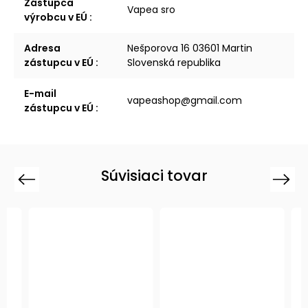
Zástupca
Vapea sro
výrobcu v EÚ
:
Adresa
Nešporova 16 03601 Martin
zástupcu v EÚ
:
Slovenská republika
E-mail
vapeashop@gmail.com
zástupcu v EÚ
:
Súvisiaci tovar
Previous
Next