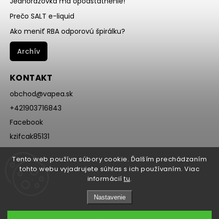
Jednorázovka má opodstatnenie!
Prečo SALT e-liquid
Ako meniť RBA odporovú špirálku?
Archív
KONTAKT
obchod
@
vapea.sk
+421903716843
Facebook
kzifcak85131
Instagram
Tento web používa súbory cookie. Ďalším prechádzaním
@vapea.slovensko
tohto webu vyjadrujete súhlas s ich používaním. Viac
informácií
tu
.
Nastavenie