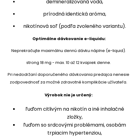
demineralizovaná voda,
prírodná identická aróma,
nikotínová soľ (podľa zvoleného variantu).
Optimálne dávkovanie e-liquidu:
Neprekračujte maximálnu dennú dávku náplne (e-liquid).
strong 18 mg - max. 10 až 12 kvapiek denne.
Pri nedodržaní doporučeného dávkovania predajca nenesie
zodpovednosť za možné zdravotné komplikácie užívateľa.
Výrobok nie je určený:
ľuďom citlivým na nikotín a iné inhalačné
zložky,
ľuďom so srdcovými problémami, osobám
trpiacim hypertenziou,