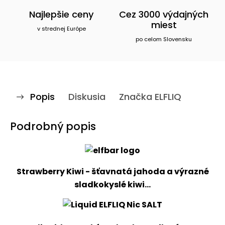
Najlepšie ceny
Cez 3000 výdajných
miest
v strednej Európe
po celom Slovensku
Popis
Diskusia
Značka
ELFLIQ
Podrobný popis
Strawberry Kiwi - šťavnatá jahoda a výrazné
sladkokyslé kiwi...