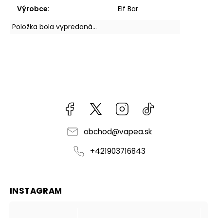
Výrobce
:
Elf Bar
Položka bola vypredaná…
Facebook
kzifcak85131
Instagram
@vapea.slovensk
obchod
@
vapea.sk
+421903716843
INSTAGRAM