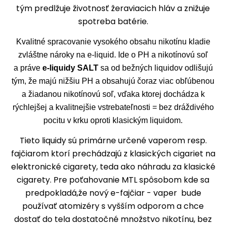
tým predlžuje životnosť žeraviacich hláv a znižuje
spotreba batérie.
Kvalitné spracovanie vysokého obsahu nikotínu kladie
zvláštne nároky na e-liquid. Ide o PH a nikotínovú soľ
a práve
e-liquidy SALT
sa od bežných liquidov odlišujú
tým, že majú nižšiu PH a obsahujú čoraz viac obľúbenou
a žiadanou nikotínovú soľ, vďaka ktorej dochádza k
rýchlejšej a kvalitnejšie vstrebateľnosti = bez dráždivého
pocitu v krku oproti klasickým liquidom.
Tieto liquidy sú primárne určené vaperom resp.
fajčiarom ktorí prechádzajú z klasických cigariet na
elektronické cigarety, teda ako náhradu za klasické
cigarety. Pre poťahovanie MTL spôsobom kde sa
predpokladá,že nový e-fajčiar - vaper bude
používať atomizéry s vyšším odporom a chce
dostať do tela dostatočné množstvo nikotínu, bez