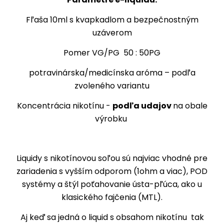
Fľaša 10ml s kvapkadlom a bezpečnostným
uzáverom
Pomer VG/PG 50 : 50PG
potravinárska/medicínska aróma – podľa
zvoleného variantu
Koncentrácia nikotínu -
podľa udajov
na obale
výrobku
Liquidy s nikotínovou soľou sú najviac vhodné pre
zariadenia s vyšším odporom (1ohm a viac), POD
systémy a štýl poťahovanie ústa-pľúca, ako u
klasického fajčenia (MTL).
Aj keď sa jedná o liquid s obsahom nikotínu tak