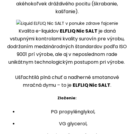
akéhokoľvek dráždivého pocitu (škrabanie,
kašľanie).
Kvalita e-liquidov
ELFLIQ Nic SALT
je daná
vstupnými kontrolami kvality surovín pre výrobu,
dodržaním medzinárodných štandardov podľa ISO
9001 prí výrobe, ale aj v neposlednom rade
unikátnym technologickým postupom pri výrobe.
Ušľachtilá plná chuť a nadherné smotanové
mračná dymu – to je
ELFLIQ Nic SALT
.
Zloženie:
PG propylénglykol,
VG glycerol,