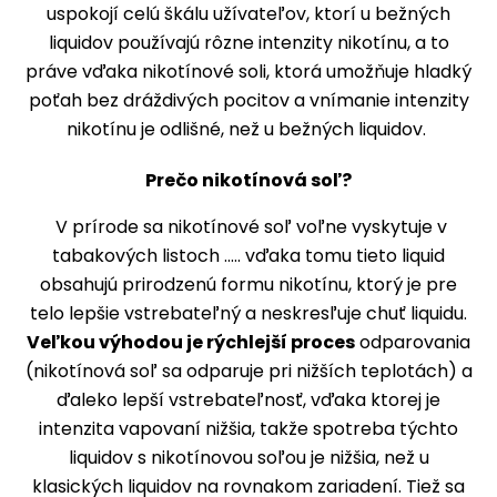
uspokojí celú škálu užívateľov, ktorí u bežných
liquidov používajú rôzne intenzity nikotínu, a to
práve vďaka nikotínové soli, ktorá umožňuje hladký
poťah bez dráždivých pocitov a vnímanie intenzity
nikotínu je odlišné, než u bežných liquidov.
Prečo nikotínová soľ?
V prírode sa nikotínové soľ voľne vyskytuje v
tabakových listoch ..... vďaka tomu tieto liquid
obsahujú prirodzenú formu nikotínu, ktorý je pre
telo lepšie vstrebateľný a neskresľuje chuť liquidu.
Veľkou výhodou je rýchlejší proces
odparovania
(nikotínová soľ sa odparuje pri nižších teplotách) a
ďaleko lepší vstrebateľnosť, vďaka ktorej je
intenzita vapovaní nižšia, takže spotreba týchto
liquidov s nikotínovou soľou je nižšia, než u
klasických liquidov na rovnakom zariadení. Tiež sa