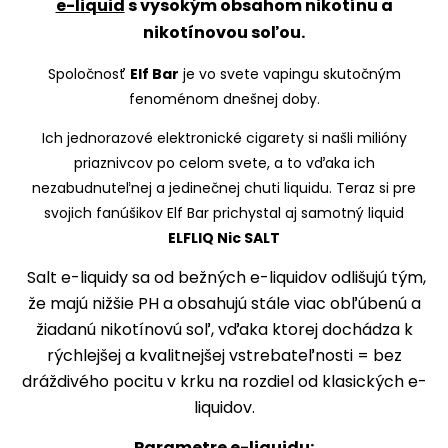
e-liquid
s vysokým obsahom nikotínu a
nikotínovou soľou.
Spoločnosť
Elf Bar
je vo svete vapingu skutočným
fenoménom dnešnej doby.
Ich jednorazové elektronické cigarety si našli milióny
priaznivcov po celom svete, a to vďaka ich
nezabudnuteľnej a jedinečnej chuti liquidu. Teraz si pre
svojich fanúšikov Elf Bar prichystal aj samotný liquid
ELFLIQ Nic SALT
Salt e-liquidy sa od bežných e-liquidov odlišujú tým,
že majú nižšie PH a obsahujú stále viac obľúbenú a
žiadanú nikotínovú soľ, vďaka ktorej dochádza k
rýchlejšej a kvalitnejšej vstrebateľnosti = bez
dráždivého pocitu v krku na rozdiel od klasických e-
liquidov.
Parametre e-liquidu: