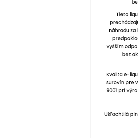
be
Tieto li
prechádzajú
náhradu za 
predpoklad
vyšším odpor
bez ak
Kvalita e-liq
surovín pre 
9001 prí výr
Ušľachtilá p