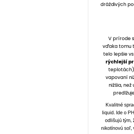
dráždivých poc
V prírode s
vďaka tomu ti
telo lepšie v
rýchlejší p
teplotách) 
vapovaní niž
nižšia, než
predlžuje
Kvalitné spr
liquid. Ide o P
odlišujú tým,
nikotínovú soľ,