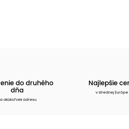
enie do druhého
Najlepšie ce
dňa
v strednej Európe
a akúkoľvek adresu