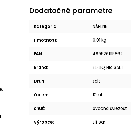
Dodatočné parametre
Kategória
:
NÁPLNE
Hmotnosť
:
0.01 kg
EAN
:
4895261115862
Brand
:
ELFLIQ Nic SALT
.
Druh
:
salt
e,
Objem
:
10ml
chuť
:
ovocná sviežosť
a
Výrobce
:
Elf Bar