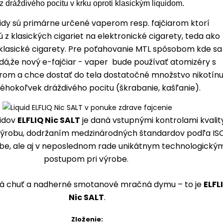
z dráždivého pocitu v krku oproti klasickým liquidom.
quidy sú primárne určené vaperom resp. fajčiarom ktorí
 z klasických cigariet na elektronické cigarety, teda ako
klasické cigarety. Pre poťahovanie MTL spôsobom kde sa
á,že nový e-fajčiar - vaper bude používať atomizéry s
om a chce dostať do tela dostatočné množstvo nikotínu
éhokoľvek dráždivého pocitu (škrabanie, kašľanie).
uidov
ELFLIQ Nic SALT
je daná vstupnými kontrolami kvalit
výrobu, dodržaním medzinárodných štandardov podľa IS
obe, ale aj v neposlednom rade unikátnym technologický
postupom pri výrobe.
lná chuť a nadherné smotanové mračná dymu – to je
ELFL
Nic SALT
.
Zloženie: