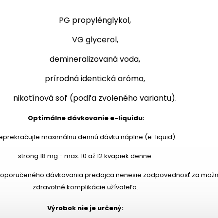
PG propylénglykol,
VG glycerol,
demineralizovaná voda,
prírodná identická aróma,
nikotínová soľ (podľa zvoleného variantu).
Optimálne dávkovanie e-liquidu:
eprekračujte maximálnu dennú dávku náplne (e-liquid).
strong 18 mg - max. 10 až 12 kvapiek denne.
 doporučeného dávkovania predajca nenesie zodpovednosť za mož
zdravotné komplikácie užívateľa.
Výrobok nie je určený: