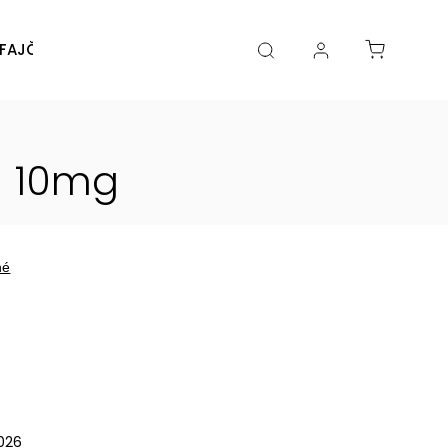
FAJČENIA
DIY
DOPLNKY
Značky
 - 10mg
né
2026