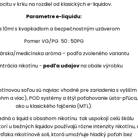
ocitu v krku na rozdiel od klasických e-liquidov.
Parametre e-liquidu:
a 10ml s kvapkadlom a bezpečnostným uzáverom
Pomer VG/PG 50 : 50PG
árska/medicínska aróma – podľa zvoleného variantu
trácia nikotínu -
podľa udajov
na obale výrobku
kotínovou soľou sú najviac vhodné pre zariadenia s vyšším
hm a viac), POD systémy a štýl poťahovanie ústa-pľúca,
ako u klasického fajčenia (MTL).
jedná o liquid s obsahom nikotínu tak uspokojí celú škálu
torí u bežných liquidov používajú rôzne intenzity nikotínu, 
vďaka nikotínové soli, ktorá umožňuje hladký poťah bez