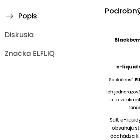
Podrobný
Popis
Diskusia
Blackberr
Značka
ELFLIQ
e-liquid
Spoločnosť
El
Ich jednorazové
a to vďaka ic
fanúš
Salt e-liquid
obsahujú st
dochádza k r