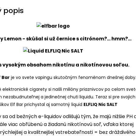
 popis
y Lemon - skúšal si už černice s citrónom?... hmm?...
s vysokým obsahom nikotínu a nikotínovou soľou.
f Bar
je vo svete vapingu skutočným fenoménom dnešnej doby
 elektronické cigarety si našli milióny priaznivcov po celom svet
h nezabudnuteľnej a jedinečnej chuti liquidu. Teraz si pre svojich
ikov Elf Bar prichystal aj samotný liquid
ELFLIQ Nic SALT
y sa od bežných e-liquidov odlišujú tým, že majú nižšie PH 
ále viac obľúbenú a žiadanú nikotínovú soľ, vďaka ktorej
ýchlejšej a kvalitnejšej vstrebateľnosti = bez dráždivého