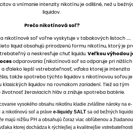
itov a vnímanie intenzity nikotínu je odlišné, než u bežný
liquidov.
Prečo nikotínová soľ?
a nikotínové soľ voľne vyskytuje v tabakových listoch .....
eto liquid obsahujú prirodzenú formu nikotínu, ktorý je pr
strebateľný a neskresľuje chuť liquidu.
Veľkou výhodou j
roces
odparovania (nikotínová soľ sa odparuje pri nižších
a ďaleko lepší vstrebateľnosť, vďaka ktorej je intenzita
šia, takže spotreba týchto liquidov s nikotínovou soľou je
 u klasických liquidov na rovnakom zariadení. Tiež sa tým
 životnosť žeraviacich hláv a znižuje spotreba batérie.
acovanie vysokého obsahu nikotínu kladie zvláštne nároky na e-
H a nikotínovú soľ a práve
e-liquidy SALT
sa od bežných liquid
 že majú nižšiu PH a obsahujú čoraz viac obľúbenou a žiadanou
 vďaka ktorej dochádza k rýchlejšej a kvalitnejšie vstrebateľnosti