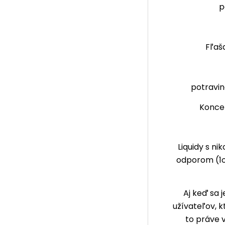
p
Fľaš
potravin
Koncen
Liquidy s ni
odporom (1o
Aj keď sa 
užívateľov, k
to práve 