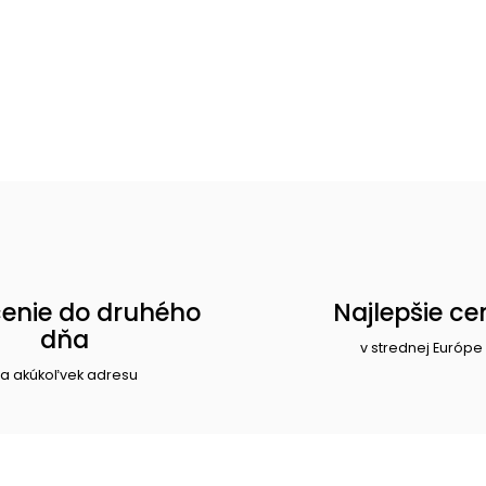
enie do druhého
Najlepšie ce
dňa
v strednej Európe
a akúkoľvek adresu