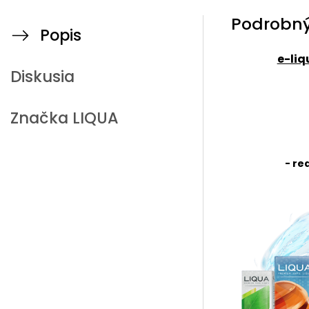
Podrobný
Popis
e-liq
Diskusia
Značka
LIQUA
- re