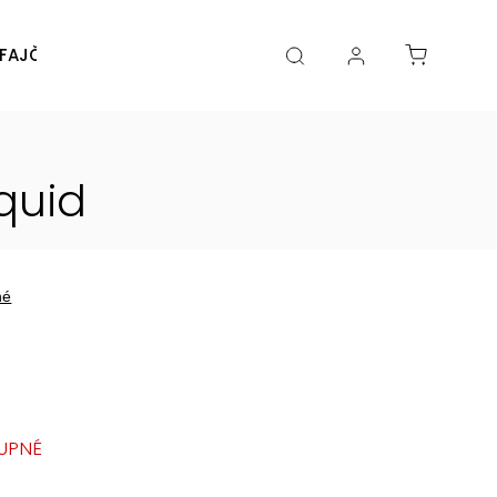
FAJČENIA
DIY
DOPLNKY
Značky
iquid
né
UPNÉ