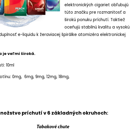
elektronických cigariet obľubujú
túto značku pre rozmanitosť a
širokú ponuku príchutí. Taktiež
oceňujú stabilnú kvalitu a vysokú
uplnosť e-liquidu k žeraviacej špirálke atomizéra elektronickej
 je veľmi široká.
ti: 10ml
kotínu: 0mg, 6mg, 9mg, 12mg, 18mg,
nožstvo príchutí v 6 základných okruhoch: