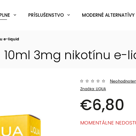
PLNE
PRÍSLUŠENSTVO
MODERNÉ ALTERNATÍVY 
nu
e-liquid
 10ml 3mg nikotínu
e-l
Neohodnote
Značka:
LIQUA
€6,80
MOMENTÁLNE NEDOST