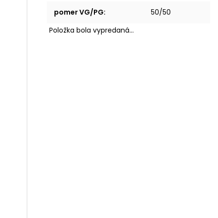
pomer VG/PG
:
50/50
Položka bola vypredaná…