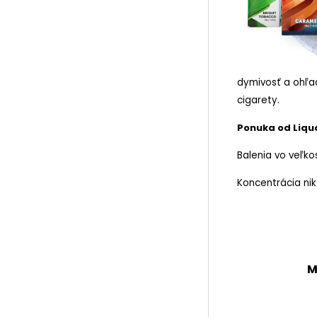
dymivosť a ohľad
cigarety.
Ponuka od Liqua
Balenia vo veľkos
Koncentrácia ni
M