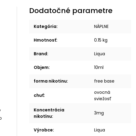
Dodatočné parametre
Kategória
:
NÁPLNE
Hmotnosť
:
0.15 kg
Brand
:
Liqua
Objem
:
10ml
forma nikotinu
:
free base
ovocná
chuť
:
sviežosť
Koncentrácia
y
3mg
nikotínu
:
o
Výrobce
:
Liqua