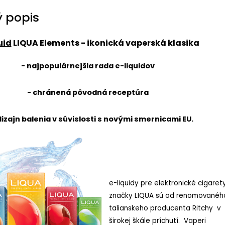
 popis
uid
LIQUA Elements
- ikonická vaperská klasika
- najpopulárnejšia rada e-liquidov
- chránená pôvodná receptúra
dizajn balenia v súvislosti s novými smernicami EU.
e-liquidy pre elektronické cigaret
značky LIQUA sú od renomovanéh
talianskeho producenta Ritchy v
širokej škále príchutí. Vaperi