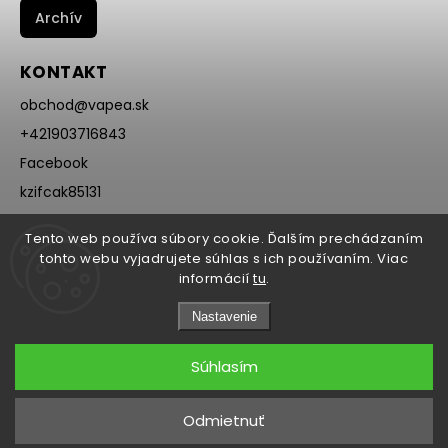
Archív
KONTAKT
obchod
@
vapea.sk
+421903716843
Facebook
kzifcak85131
Instagram
Tento web používa súbory cookie. Ďalším prechádzaním
@vapea.slovensko
tohto webu vyjadrujete súhlas s ich používaním. Viac
informácií
tu
.
Nastavenie
Súhlasím
Copyright 2026
VAPEA.sk
. Všetky práva vyhradené.
Odmietnuť
Grafický návrh vytvořil a nakódoval
Shoptak.cz