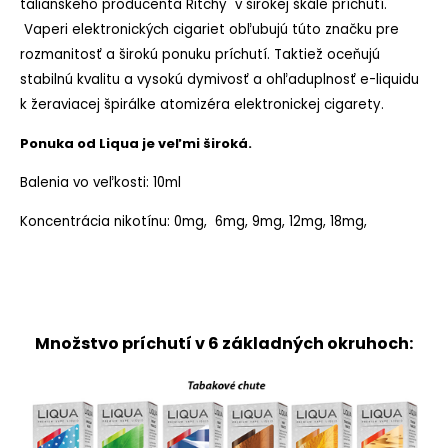
talianskeho producenta Ritchy v širokej škále príchutí.
Vaperi elektronických cigariet obľubujú túto značku pre
rozmanitosť a širokú ponuku príchutí. Taktiež oceňujú
stabilnú kvalitu a vysokú dymivosť a ohľaduplnosť e-liquidu
k žeraviacej špirálke atomizéra elektronickej cigarety.
Ponuka od Liqua je veľmi široká.
Balenia vo veľkosti: 10ml
Koncentrácia nikotínu: 0mg, 6mg, 9mg, 12mg, 18mg,
Množstvo príchutí v 6 základných okruhoch: