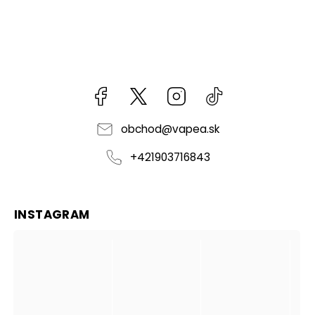
Facebook
kzifcak85131
Instagram
@vapea.slovensk
obchod
@
vapea.sk
+421903716843
INSTAGRAM