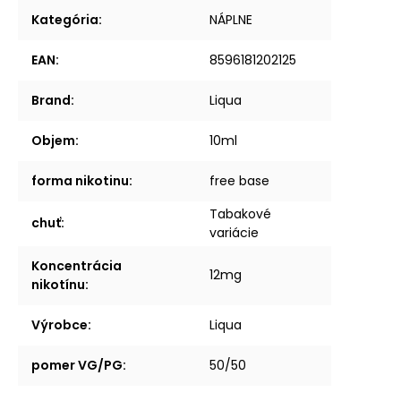
Kategória
:
NÁPLNE
EAN
:
8596181202125
Brand
:
Liqua
Objem
:
10ml
forma nikotinu
:
free base
Tabakové
chuť
:
variácie
Koncentrácia
12mg
nikotínu
:
Výrobce
:
Liqua
pomer VG/PG
:
50/50