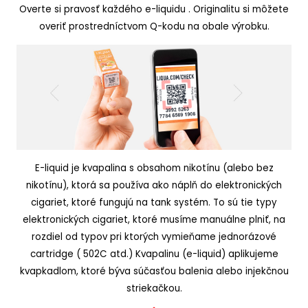
Overte si pravosť každého e-liquidu . Originalitu si môžete
overiť prostredníctvom Q-kodu na obale výrobku.
E-liquid je kvapalina s obsahom nikotínu (alebo bez
nikotínu), ktorá sa používa ako náplň do elektronických
cigariet, ktoré fungujú na tank systém. To sú tie typy
elektronických cigariet, ktoré musíme manuálne plniť, na
rozdiel od typov pri ktorých vymieňame jednorázové
cartridge ( 502C atd.) Kvapalinu (e-liquid) aplikujeme
kvapkadlom, ktoré býva súčasťou balenia alebo injekčnou
striekačkou.