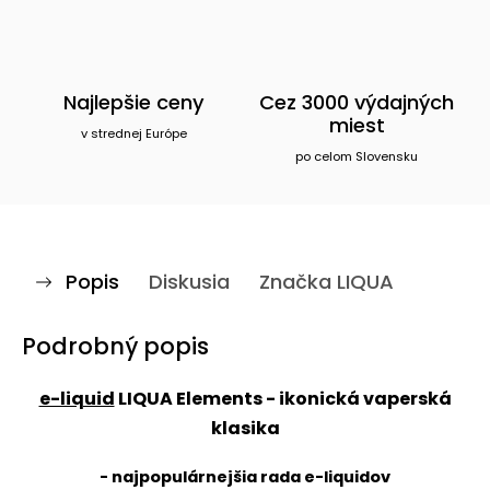
Najlepšie ceny
Cez 3000 výdajných
miest
v strednej Európe
po celom Slovensku
Popis
Diskusia
Značka
LIQUA
Podrobný popis
e-liquid
LIQUA Elements
- ikonická vaperská
klasika
- najpopulárnejšia rada e-liquidov