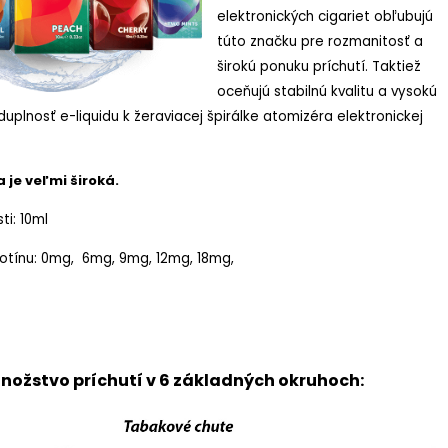
elektronických cigariet obľubujú
túto značku pre rozmanitosť a
širokú ponuku príchutí. Taktiež
oceňujú stabilnú kvalitu a vysokú
uplnosť e-liquidu k žeraviacej špirálke atomizéra elektronickej
 je veľmi široká.
ti: 10ml
kotínu: 0mg, 6mg, 9mg, 12mg, 18mg,
nožstvo príchutí v 6 základných okruhoch: