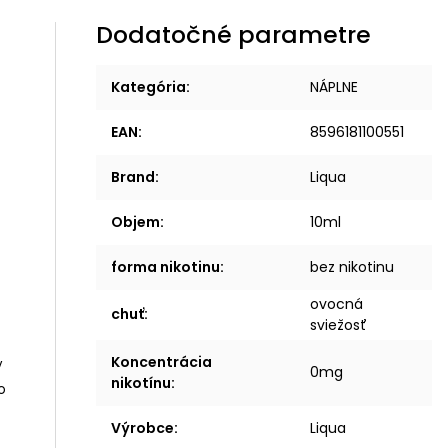
Dodatočné parametre
Kategória
:
NÁPLNE
EAN
:
8596181100551
Brand
:
Liqua
Objem
:
10ml
forma nikotinu
:
bez nikotinu
ovocná
chuť
:
sviežosť
Koncentrácia
y
0mg
nikotínu
:
o
Výrobce
:
Liqua