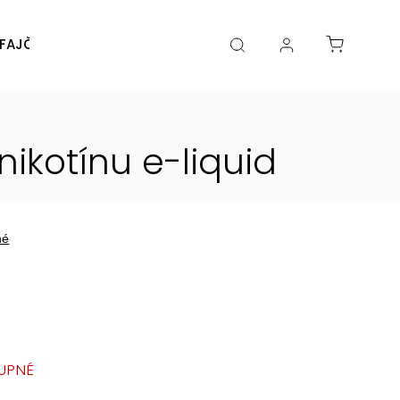
FAJČENIA
DIY
DOPLNKY
Značky
nikotínu
e-liquid
né
UPNÉ