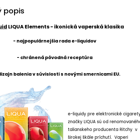
 popis
uid
LIQUA Elements
- ikonická vaperská klasika
- najpopulárnejšia rada e-liquidov
- chránená pôvodná receptúra
dizajn balenia v súvislosti s novými smernicami EU.
e-liquidy pre elektronické cigaret
značky LIQUA sú od renomovanéh
talianskeho producenta Ritchy v
širokej škále príchutí. Vaperi