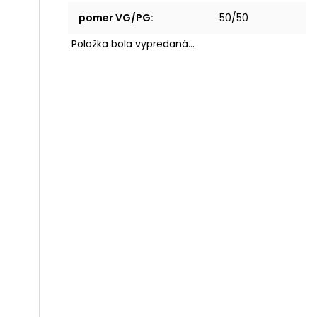
pomer VG/PG
:
50/50
Položka bola vypredaná…