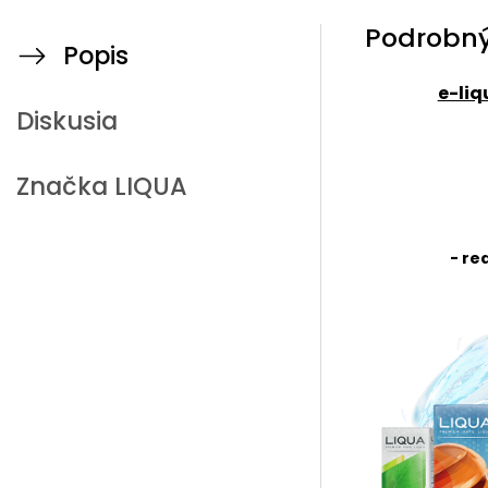
Podrobný
Popis
e-liq
Diskusia
Značka
LIQUA
- re