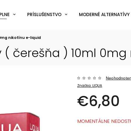
PLNE
PRÍSLUŠENSTVO
MODERNÉ ALTERNATÍVY 
 0mg nikotínu
e-liquid
 ( čerešňa ) 10ml 0mg 
Neohodnote
Značka:
LIQUA
€6,80
MOMENTÁLNE NEDOST