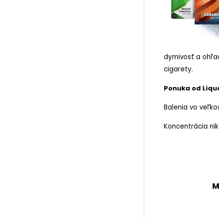
dymivosť a ohľad
cigarety.
Ponuka od Liqua
Balenia vo veľkos
Koncentrácia ni
M