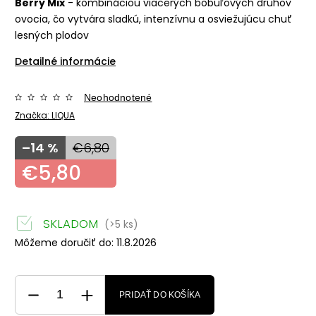
Berry Mix
- kombináciou viacerých bobuľových druhov
ovocia, čo vytvára sladkú, intenzívnu a osviežujúcu chuť
lesných plodov
Detailné informácie
Neohodnotené
Značka:
LIQUA
–14 %
€6,80
€5,80
SKLADOM
(>5 ks)
Môžeme doručiť do:
11.8.2026
PRIDAŤ DO KOŠÍKA