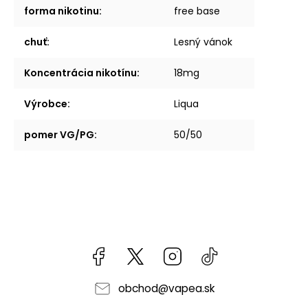
forma nikotinu
:
free base
chuť
:
Lesný vánok
Koncentrácia nikotínu
:
18mg
Výrobce
:
Liqua
pomer VG/PG
:
50/50
Facebook
kzifcak85131
Instagram
@vapea.slovensk
obchod
@
vapea.sk