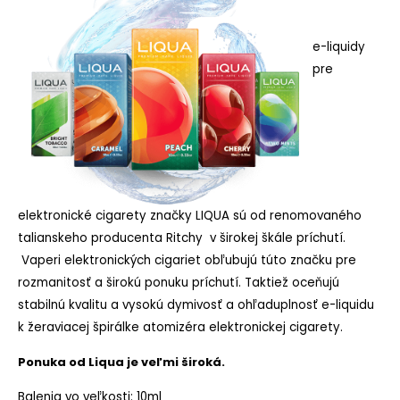
e-liquidy
pre
elektronické cigarety značky LIQUA sú od renomovaného
talianskeho producenta Ritchy v širokej škále príchutí.
Vaperi elektronických cigariet obľubujú túto značku pre
rozmanitosť a širokú ponuku príchutí. Taktiež oceňujú
stabilnú kvalitu a vysokú dymivosť a ohľaduplnosť e-liquidu
k žeraviacej špirálke atomizéra elektronickej cigarety.
Ponuka od Liqua je veľmi široká.
Balenia vo veľkosti: 10ml