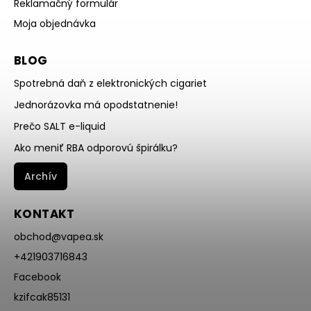
Reklamačný formulár
Moja objednávka
BLOG
Spotrebná daň z elektronických cigariet
Jednorázovka má opodstatnenie!
Prečo SALT e-liquid
Ako meniť RBA odporovú špirálku?
Archív
KONTAKT
obchod
@
vapea.sk
+421903716843
Facebook
kzifcak85131