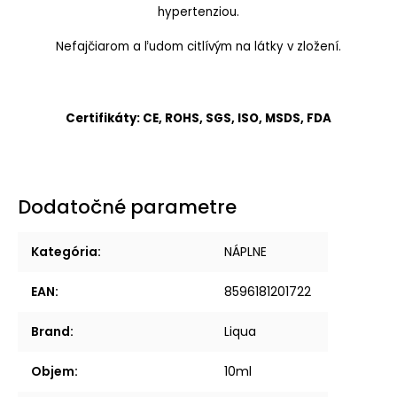
hypertenziou.
Nefajčiarom a ľudom citlívým na látky v zložení.
Certifikáty: CE, ROHS, SGS, ISO, MSDS, FDA
Dodatočné parametre
Kategória
:
NÁPLNE
EAN
:
8596181201722
Brand
:
Liqua
Objem
:
10ml