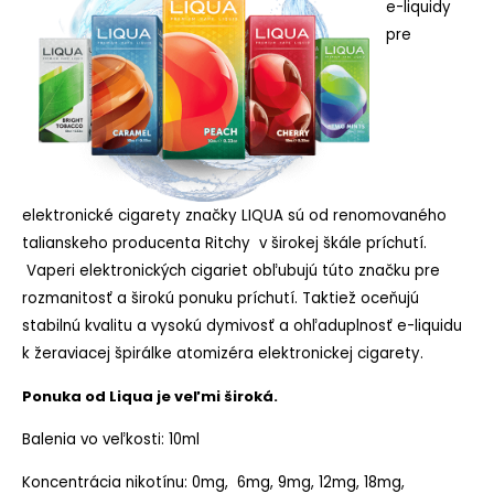
e-liquidy
pre
elektronické cigarety značky LIQUA sú od renomovaného
talianskeho producenta Ritchy v širokej škále príchutí.
Vaperi elektronických cigariet obľubujú túto značku pre
rozmanitosť a širokú ponuku príchutí. Taktiež oceňujú
stabilnú kvalitu a vysokú dymivosť a ohľaduplnosť e-liquidu
k žeraviacej špirálke atomizéra elektronickej cigarety.
Ponuka od Liqua je veľmi široká.
Balenia vo veľkosti: 10ml
Koncentrácia nikotínu: 0mg, 6mg, 9mg, 12mg, 18mg,