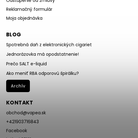
Odstúpenie od zmluvy
Reklamačný formulár
Moja objednávka
BLOG
Spotrebná daň z elektronických cigariet
Jednorázovka má opodstatnenie!
Prečo SALT e-liquid
Ako meniť RBA odporovú špirálku?
Archív
KONTAKT
obchod
@
vapea.sk
+421903716843
Facebook