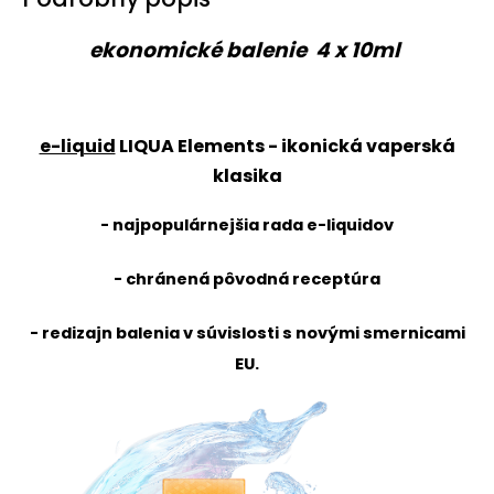
ekonomické balenie 4 x 10ml
e-liquid
LIQUA Elements
- ikonická vaperská
klasika
- najpopulárnejšia rada e-liquidov
- chránená pôvodná receptúra
- redizajn balenia v súvislosti s novými smernicami
EU.