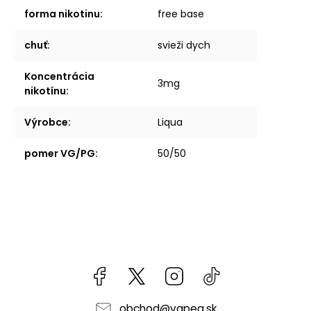
forma nikotinu
:
free base
chuť
:
svieži dych
Koncentrácia
3mg
nikotínu
:
Výrobce
:
Liqua
pomer VG/PG
:
50/50
Facebook
kzifcak85131
Instagram
@vapea.slovensk
obchod
@
vapea.sk