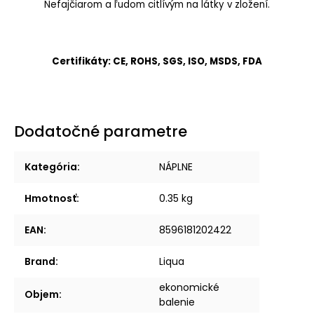
Nefajčiarom a ľudom citlívým na látky v zložení.
Certifikáty: CE, ROHS, SGS, ISO, MSDS, FDA
Dodatočné parametre
Kategória
:
NÁPLNE
Hmotnosť
:
0.35 kg
EAN
:
8596181202422
Brand
:
Liqua
ekonomické
Objem
:
balenie