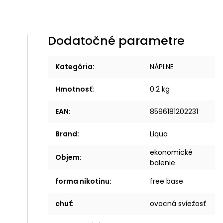
Dodatočné parametre
Kategória
:
NÁPLNE
Hmotnosť
:
0.2 kg
EAN
:
8596181202231
Brand
:
Liqua
ekonomické
Objem
:
balenie
forma nikotinu
:
free base
chuť
:
ovocná sviežosť