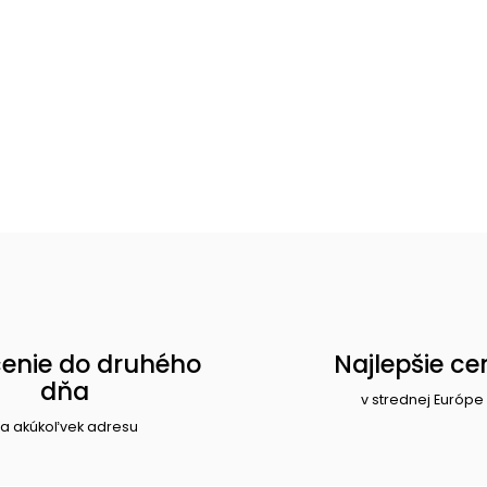
enie do druhého
Najlepšie ce
dňa
v strednej Európe
a akúkoľvek adresu