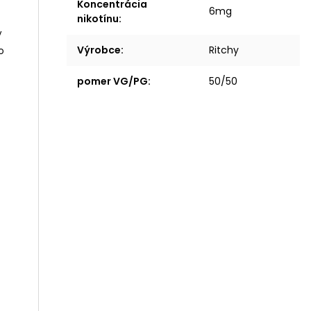
Koncentrácia
6mg
nikotínu
:
y
Výrobce
:
Ritchy
o
pomer VG/PG
:
50/50