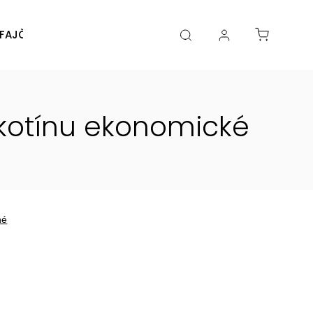
FAJČENIA
DIY
DOPLNKY
Značky
kotínu
ekonomické
né