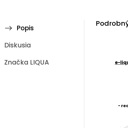
Podrobný
Popis
Diskusia
Značka
LIQUA
e-liq
- re