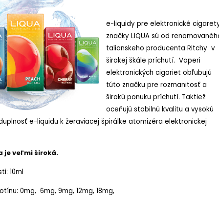
e-liquidy pre elektronické cigaret
značky LIQUA sú od renomovanéh
talianskeho producenta Ritchy v
širokej škále príchutí. Vaperi
elektronických cigariet obľubujú
túto značku pre rozmanitosť a
širokú ponuku príchutí. Taktiež
oceňujú stabilnú kvalitu a vysokú
uplnosť e-liquidu k žeraviacej špirálke atomizéra elektronickej
 je veľmi široká.
ti: 10ml
kotínu: 0mg, 6mg, 9mg, 12mg, 18mg,