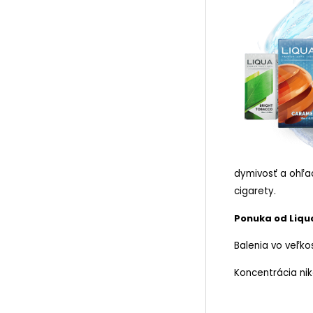
dymivosť a ohľad
cigarety.
Ponuka od Liqua
Balenia vo veľkos
Koncentrácia ni