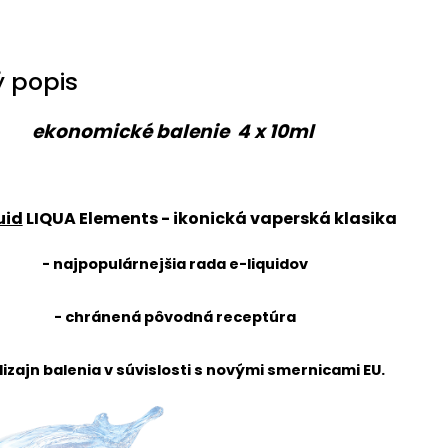
 popis
ekonomické balenie 4 x 10ml
uid
LIQUA Elements
- ikonická vaperská klasika
- najpopulárnejšia rada e-liquidov
- chránená pôvodná receptúra
dizajn balenia v súvislosti s novými smernicami EU.