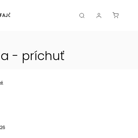
FAJČENIA
DIY
DOPLNKY
Značky
 - príchuť
né
026