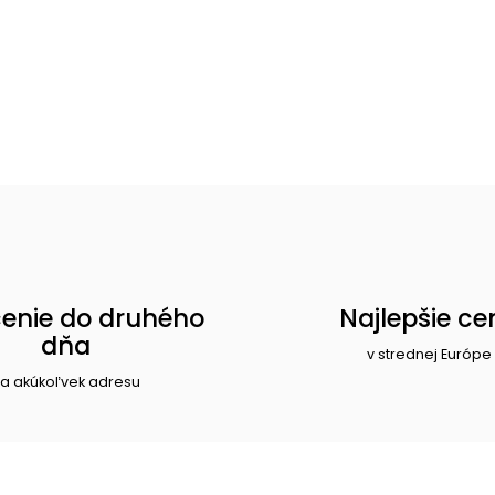
enie do druhého
Najlepšie ce
dňa
v strednej Európe
a akúkoľvek adresu