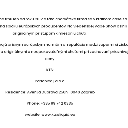
 na trhu len od roku 2012 a táto chorvátska firma sa v krátkom čase sa
na špičku európskych producentov. Na viedenskej Vape Show oslnili
originálnym prístupom k miešaniu chutí .
hajú prísnym európskym normám a reputáciu medzi vapermi si získa
u a originálnymi a neopakovateľnými chuťami pri zachovaní priaznive
ceny.
KTS:
Parionica j.d.o.o.
Residence: Avenija Dubrava 256h, 10040 Zagreb
Phone: +385 99 742 0335
website: www.ktseliquid.eu