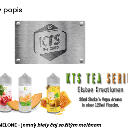
 popis
MELONE
- jemný
biely čaj so žltým melónom