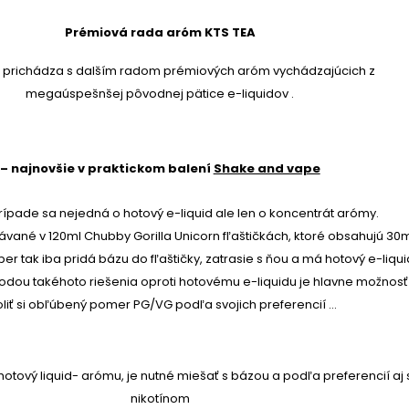
Prémiová rada aróm KTS TEA
z prichádza s dalším radom prémiových aróm vychádzajúcich z
megaúspešnšej pôvodnej pätice e-liquidov .
– najnovšie v praktickom balení
Shake and vape
rípade sa nejedná o hotový
e-liquid
ale len o koncentrát arómy.
dávané v 120ml
Chubby Gorilla Unicorn fľaštičkách
, ktoré obsahujú 30
er tak iba pridá bázu do fľaštičky, zatrasie s ňou a má hotový e-liqui
dou takéhoto riešenia oproti hotovému e-liquidu je hlavne možnosť
oliť si obľúbený pomer PG/VG podľa svojich preferencií ...
 hotový liquid- arómu, je nutné miešať s bázou a podľa preferencií aj 
nikotínom