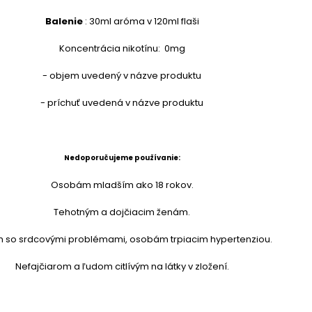
Balenie
: 30ml aróma v 120ml flaši
Koncentrácia nikotínu: 0mg
- objem uvedený v názve produktu
- príchuť uvedená v názve produktu
Nedoporučujeme používanie:
Osobám mladším ako 18 rokov.
Tehotným a dojčiacim ženám.
 so srdcovými problémami, osobám trpiacim hypertenziou.
Nefajčiarom a ľudom citlívým na látky v zložení.