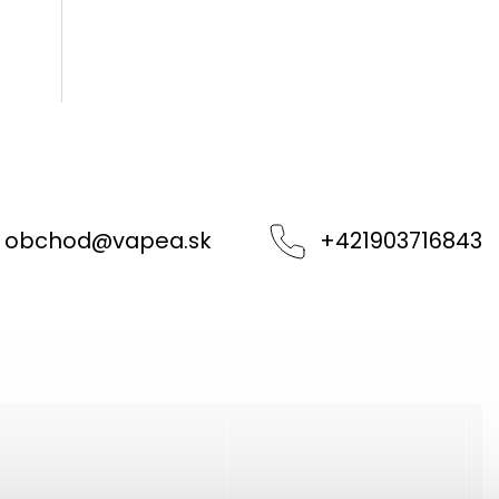
obchod
@
vapea.sk
+421903716843