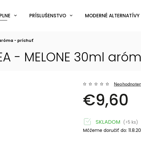
PLNE
PRÍSLUŠENSTVO
MODERNÉ ALTERNATÍVY 
aróma - príchuť
EA - MELONE 30ml
aróma
Neohodnote
€9,60
SKLADOM
(>5 ks)
Môžeme doručiť do:
11.8.2