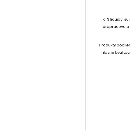
KTS liquidy sú
prepracovala 
Produkty podlie
hlavne kvalito