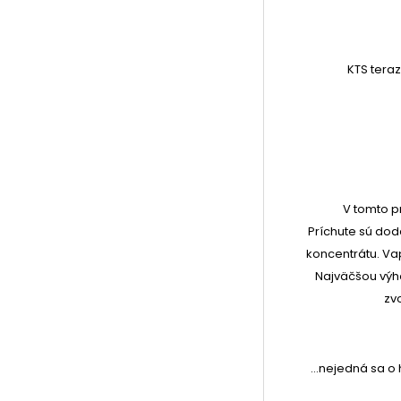
KTS tera
V tomto p
Príchute sú do
koncentrátu. Vap
Najväčšou výho
zv
...nejedná sa o