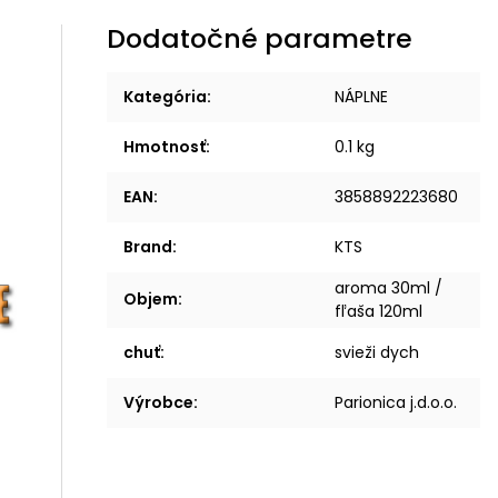
Dodatočné parametre
Kategória
:
NÁPLNE
Hmotnosť
:
0.1 kg
EAN
:
3858892223680
Brand
:
KTS
aroma 30ml /
Objem
:
fľaša 120ml
chuť
:
svieži dych
Výrobce
:
Parionica j.d.o.o.