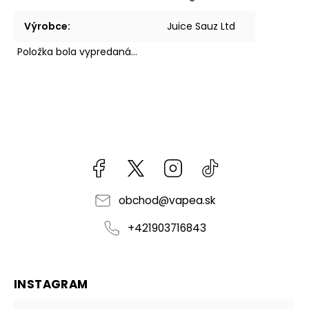
Výrobce
:
Juice Sauz Ltd
Položka bola vypredaná…
Facebook
kzifcak85131
Instagram
@vapea.slovensk
obchod
@
vapea.sk
+421903716843
INSTAGRAM