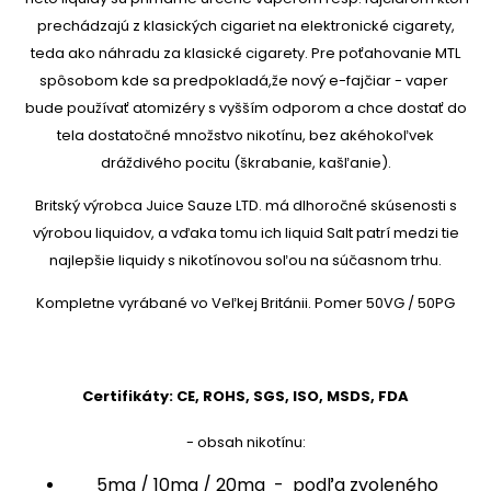
prechádzajú z klasických cigariet na elektronické cigarety,
teda ako náhradu za klasické cigarety. Pre poťahovanie MTL
spôsobom kde sa predpokladá,že nový e-fajčiar - vaper
bude používať atomizéry s vyšším odporom a chce dostať do
tela dostatočné množstvo nikotínu, bez akéhokoľvek
dráždivého pocitu (škrabanie, kašľanie).
Britský výrobca Juice Sauze LTD. má dlhoročné skúsenosti s
výrobou liquidov, a vďaka tomu ich liquid Salt patrí medzi tie
najlepšie liquidy s nikotínovou soľou na súčasnom trhu.
Kompletne vyrábané vo Veľkej Británii. Pomer 50VG / 50PG
Certifikáty: CE, ROHS, SGS, ISO, MSDS, FDA
- obsah nikotínu:
5mg / 10mg / 20mg - podľa zvoleného