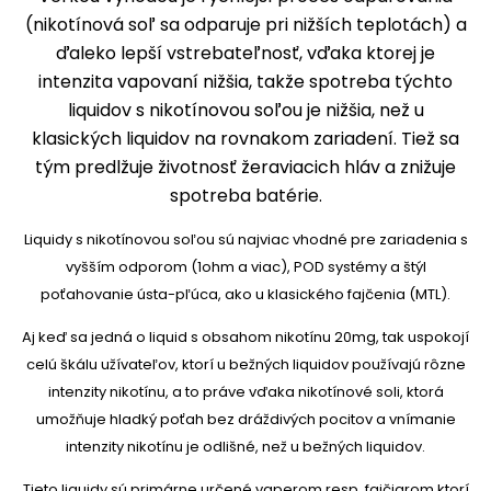
(nikotínová soľ sa odparuje pri nižších teplotách) a
ďaleko lepší vstrebateľnosť, vďaka ktorej je
intenzita vapovaní nižšia, takže spotreba týchto
liquidov s nikotínovou soľou je nižšia, než u
klasických liquidov na rovnakom zariadení. Tiež sa
tým predlžuje životnosť žeraviacich hláv a znižuje
spotreba batérie.
Liquidy s nikotínovou soľou sú najviac vhodné pre zariadenia s
vyšším odporom (1ohm a viac), POD systémy a štýl
poťahovanie ústa-pľúca, ako u klasického fajčenia (MTL).
Aj keď sa jedná o liquid s obsahom nikotínu 20mg, tak uspokojí
celú škálu užívateľov, ktorí u bežných liquidov používajú rôzne
intenzity nikotínu, a to práve vďaka nikotínové soli, ktorá
umožňuje hladký poťah bez dráždivých pocitov a vnímanie
intenzity nikotínu je odlišné, než u bežných liquidov.
Tieto liquidy sú primárne určené vaperom resp. fajčiarom ktorí