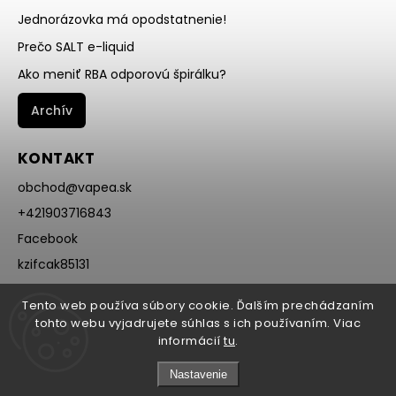
Jednorázovka má opodstatnenie!
Prečo SALT e-liquid
Ako meniť RBA odporovú špirálku?
Archív
KONTAKT
obchod
@
vapea.sk
+421903716843
Facebook
kzifcak85131
Instagram
Tento web používa súbory cookie. Ďalším prechádzaním
@vapea.slovensko
tohto webu vyjadrujete súhlas s ich používaním. Viac
informácií
tu
.
Nastavenie