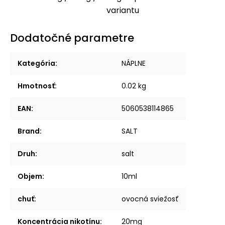
variantu
Dodatočné parametre
Kategória
:
NÁPLNE
Hmotnosť
:
0.02 kg
EAN
:
5060538114865
Brand
:
SALT
Druh
:
salt
Objem
:
10ml
chuť
:
ovocná sviežosť
Koncentrácia nikotínu
:
20mg