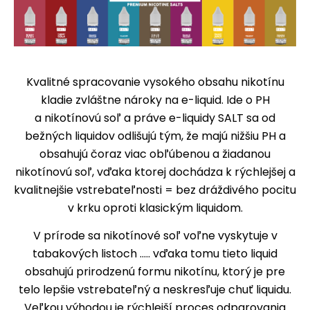
Kvalitné spracovanie vysokého obsahu nikotínu
kladie zvláštne nároky na e-liquid. Ide o PH
a nikotínovú soľ a práve e-liquidy SALT sa od
bežných liquidov odlišujú tým, že majú nižšiu PH a
obsahujú čoraz viac obľúbenou a žiadanou
nikotínovú soľ, vďaka ktorej dochádza k rýchlejšej a
kvalitnejšie vstrebateľnosti = bez dráždivého pocitu
v krku oproti klasickým liquidom.
V prírode sa nikotínové soľ voľne vyskytuje v
tabakových listoch ..... vďaka tomu tieto liquid
obsahujú prirodzenú formu nikotínu, ktorý je pre
telo lepšie vstrebateľný a neskresľuje chuť liquidu.
Veľkou výhodou je rýchlejší proces odparovania