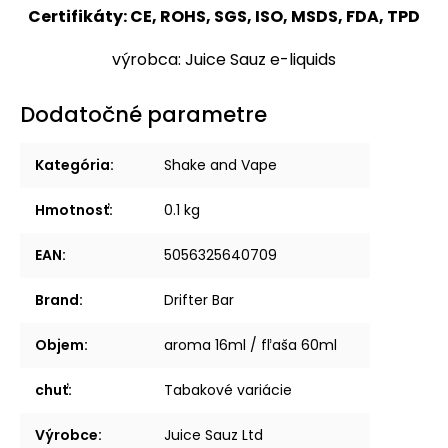
Certifikáty: CE, ROHS, SGS, ISO, MSDS, FDA, TPD
výrobca: Juice Sauz e-liquids
Dodatočné parametre
Kategória
:
Shake and Vape
Hmotnosť
:
0.1 kg
EAN
:
5056325640709
Brand
:
Drifter Bar
Objem
:
aroma 16ml / fľaša 60ml
chuť
:
Tabakové variácie
Výrobce
:
Juice Sauz Ltd