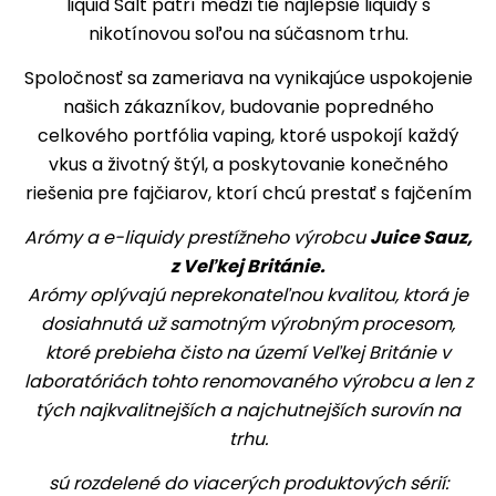
liquid Salt patrí medzi tie najlepšie liquidy s
nikotínovou soľou na súčasnom trhu.
Spoločnosť sa zameriava na vynikajúce uspokojenie
našich zákazníkov, budovanie popredného
celkového portfólia vaping, ktoré uspokojí každý
vkus a životný štýl, a poskytovanie konečného
riešenia pre fajčiarov, ktorí chcú prestať s fajčením
Arómy a e-liquidy prestížneho výrobcu
Juice Sauz,
z Veľkej Británie.
Arómy oplývajú neprekonateľnou kvalitou, ktorá je
dosiahnutá už samotným výrobným procesom,
ktoré prebieha čisto na území Veľkej Británie v
laboratóriách tohto renomovaného výrobcu a len z
tých najkvalitnejších a najchutnejších surovín na
trhu.
sú rozdelené do viacerých produktových sérií: