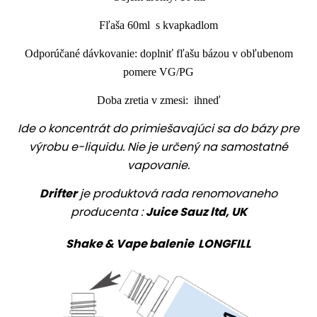
Fľaša 60ml s kvapkadlom
Odporúčané dávkovanie: doplniť fľašu bázou v obľubenom
pomere VG/PG
Doba zretia v zmesi: ihneď
Ide o koncentrát do primiešavajúci sa do bázy pre
výrobu e-liquidu. Nie je určený na samostatné
vapovanie.
Drifter
je produktová rada renomovaneho
producenta :
Juice Sauz ltd, UK
Shake & Vape balenie LONGFILL