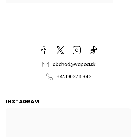
Facebook
kzifcak85131
Instagram
@vapea.slovensk
obchod
@
vapea.sk
+421903716843
INSTAGRAM