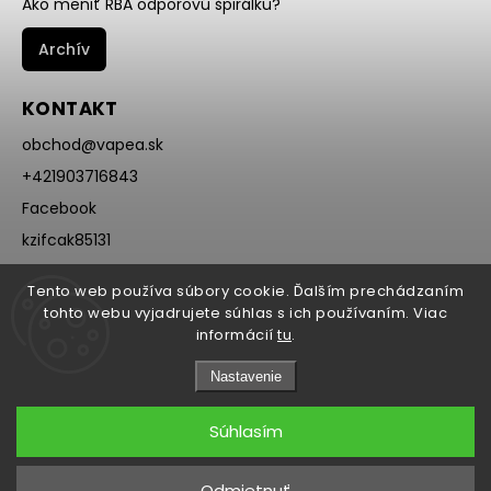
Ako meniť RBA odporovú špirálku?
Archív
KONTAKT
obchod
@
vapea.sk
+421903716843
Facebook
kzifcak85131
Instagram
Tento web používa súbory cookie. Ďalším prechádzaním
@vapea.slovensko
tohto webu vyjadrujete súhlas s ich používaním. Viac
informácií
tu
.
Nastavenie
Súhlasím
Copyright 2026
VAPEA.sk
. Všetky práva vyhradené.
Odmietnuť