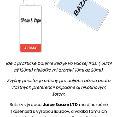
Ide o praktické balenie keď je vo väčšej fľaši ( 60ml
až 120ml) niekoľko ml arómy( 10ml až 20ml).
Zvyšný priestor je určený pre doliatie bázou podľa
vlastných preferencií prípadne aj nikotínovým
šotom
Britský výrobca
Juice Sauze LTD
má dlhoročné
skúsenosti s výrobou liquidov, a vďaka tomu ich