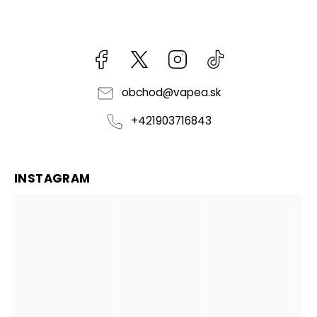
Facebook
kzifcak85131
Instagram
@vapea.slovensk
obchod
@
vapea.sk
+421903716843
INSTAGRAM