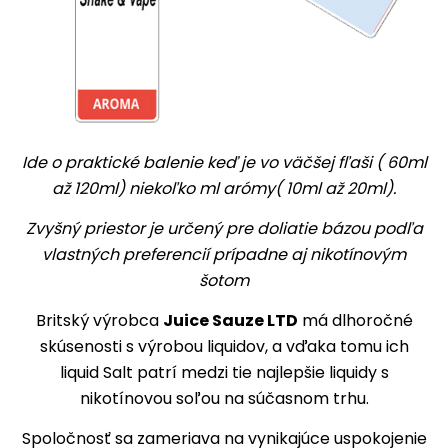
Ide o praktické balenie keď je vo väčšej fľaši ( 60ml
až 120ml) niekoľko ml arómy( 10ml až 20ml).
Zvyšný priestor je určený pre doliatie bázou podľa
vlastných preferencií prípadne aj nikotínovým
šotom
Britský výrobca
Juice Sauze LTD
má dlhoročné
skúsenosti s výrobou liquidov, a vďaka tomu ich
liquid Salt patrí medzi tie najlepšie liquidy s
nikotínovou soľou na súčasnom trhu.
Spoločnosť sa zameriava na vynikajúce uspokojenie