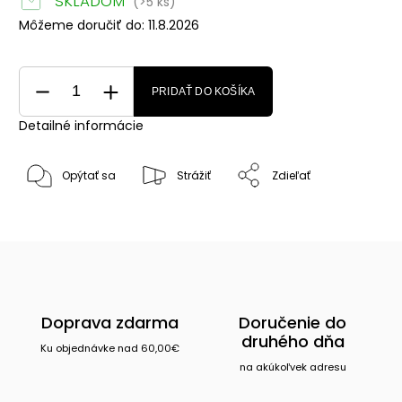
SKLADOM
(>5 ks)
Môžeme doručiť do:
11.8.2026
PRIDAŤ DO KOŠÍKA
Detailné informácie
Opýtať sa
Strážiť
Zdieľať
Doprava zdarma
Doručenie do
druhého dňa
Ku objednávke nad 60,00€
na akúkoľvek adresu