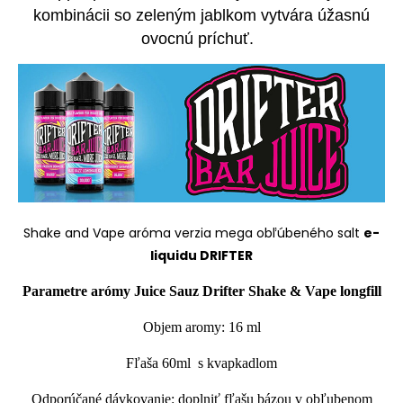
kombinácii so zeleným jablkom vytvára úžasnú
ovocnú príchuť.
Shake and Vape
aróma verzia mega obľúbeného salt
e-
liquidu DRIFTER
Parametre arómy Juice Sauz Drifter Shake & Vape
longfill
Objem aromy: 16 ml
Fľaša 60ml s kvapkadlom
Odporúčané dávkovanie: doplniť fľašu bázou v obľubenom