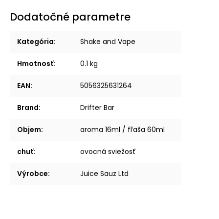
Dodatočné parametre
Kategória
:
Shake and Vape
Hmotnosť
:
0.1 kg
EAN
:
5056325631264
Brand
:
Drifter Bar
Objem
:
aroma 16ml / fľaša 60ml
chuť
:
ovocná sviežosť
Výrobce
:
Juice Sauz Ltd