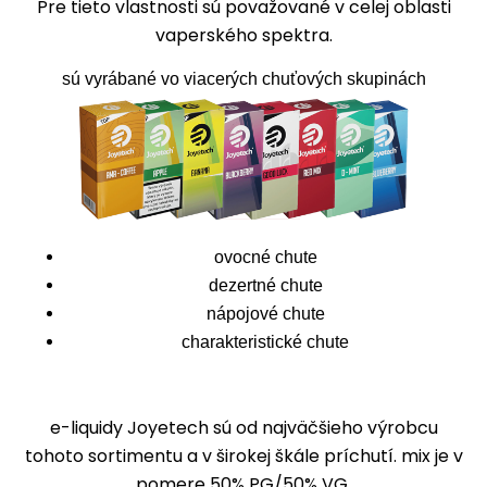
Pre tieto vlastnosti sú považované v celej oblasti
vaperského spektra.
sú vyrábané vo viacerých chuťových skupinách
ovocné chute
dezertné chute
nápojové chute
charakteristické chute
e-liquidy Joyetech sú od najväčšieho výrobcu
tohoto sortimentu a v širokej škále príchutí. mix je v
pomere 50% PG/50% VG.