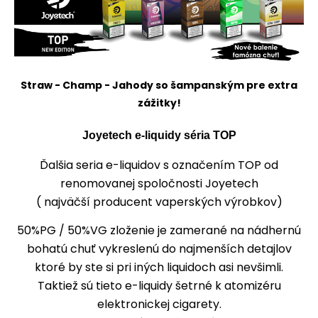
Straw - Champ - Jahody so šampanským pre extra
zážitky!
Joyetech e-liquidy séria TOP
Ďalšia seria e-liquidov s označením TOP od
renomovanej spoločnosti Joyetech
( najväčší producent vaperských výrobkov)
50%PG / 50%VG zloženie je zamerané na nádhernú
bohatú chuť vykreslenú do najmenších detajlov
ktoré by ste si pri iných liquidoch asi nevšimli.
Taktiež sú tieto e-liquidy šetrné k atomizéru
elektronickej cigarety.