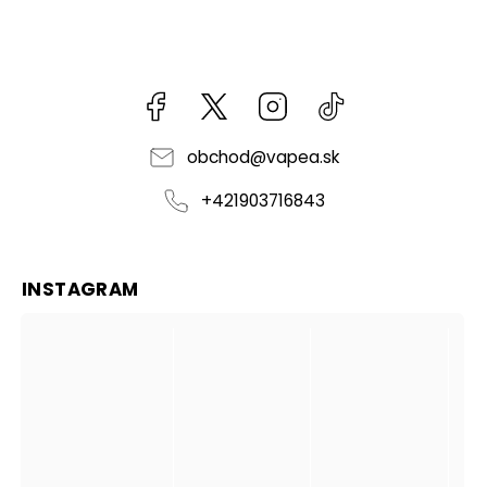
Facebook
kzifcak85131
Instagram
@vapea.slovensk
obchod
@
vapea.sk
+421903716843
INSTAGRAM