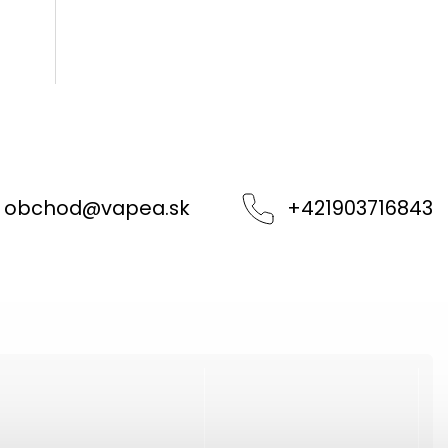
obchod
@
vapea.sk
+421903716843