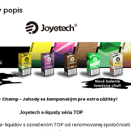
 popis
- Champ - Jahody so šampanským pre extra zážitky!
Joyetech e-liquidy séria TOP
a e-liquidov s označením TOP od renomovanej spoločnosti