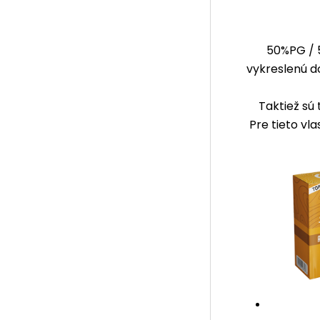
50%PG / 
vykreslenú do
Taktiež sú 
Pre tieto vl