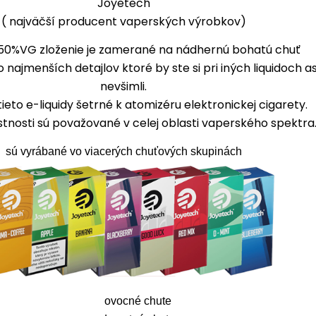
Joyetech
( najväčší producent vaperských výrobkov)
50%VG zloženie je zamerané na nádhernú bohatú chuť
 najmenších detajlov ktoré by ste si pri iných liquidoch as
nevšimli.
tieto e-liquidy šetrné k atomizéru elektronickej cigarety.
astnosti sú považované v celej oblasti vaperského spektra
sú vyrábané vo viacerých chuťových skupinách
ovocné chute