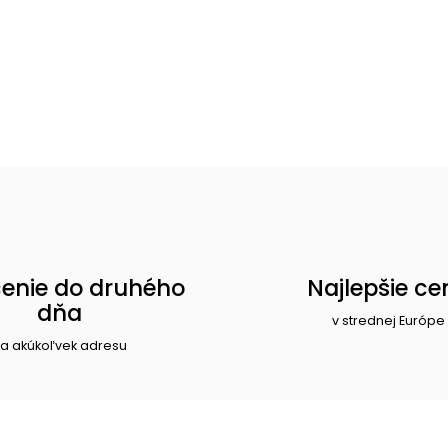
enie do druhého
Najlepšie ce
dňa
v strednej Európe
a akúkoľvek adresu