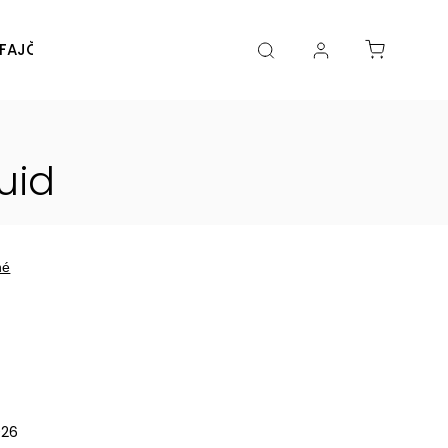
FAJČENIA
DIY
DOPLNKY
Značky
uid
né
026