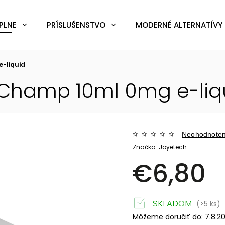
PLNE
PRÍSLUŠENSTVO
MODERNÉ ALTERNATÍVY 
e-liquid
- Champ 10ml 0mg
e-liq
Neohodnote
Značka:
Joyetech
€6,80
SKLADOM
(>5 ks)
Môžeme doručiť do:
7.8.2