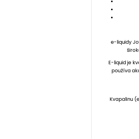
e-liquidy J
širo
E-liquid
je kv
používa ako
Kvapalinu (