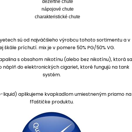
dezertné chute
nápojové chute
charakteristické chute
oyetech sú od najväčšieho výrobcu tohoto sortimentu a v
kej škále príchutí. mix je v pomere 50% PG/50% VG.
apalina s obsahom nikotínu (alebo bez nikotínu), ktorá s
 náplň do elektronických cigariet, ktoré fungujú na tank
systém.
e-liquid) aplikujeme kvapkadlom umiestneným priamo na
fľaštičke produktu.