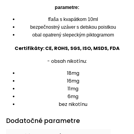
parametre:
fľaša s kvapátkom 10ml
bezpečnostný uzáver s detskou poistkou
obal opatrený slepeckým piktogramom
Certifikáty: CE, ROHS, SGS, ISO, MSDS, FDA
- obsah nikotínu:
18mg
16mg
11mg
6mg
bez nikotínu
Dodatočné parametre