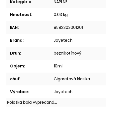
Kategória
:
NÁPLNE
Hmotnosť
:
0.03 kg
EAN
:
8592303001201
Brand
:
Joyetech
Druh
:
beznikotínový
Objem
:
10ml
chuť
:
Cigaretová klasika
Výrobce
:
Joyetech
Položka bola vypredaná…