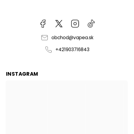
Facebook
kzifcak85131
Instagram
@vapea.slovensk
obchod
@
vapea.sk
+421903716843
INSTAGRAM