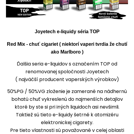
Joyetech e-liquidy séria TOP
Red Mix - chuť cigariet ( niektorí vaperi tvrdia že chutí
ako Marlboro )
Ďalšia seria e-liquidov s označením TOP od
renomovanej spoločnosti Joyetech
( najväčší producent vaperských výrobkov)
50%PG / 50%VG zloženie je zamerané na nádhernú
bohatú chuť vykreslenú do najmenších detajlov
ktoré by ste si pri iných liquidoch asi nevšimli.
Taktiež sú tieto e-liquidy šetrné k atomizéru
elektronickej cigarety.
Pre tieto vlastnosti sú považované v celej oblasti