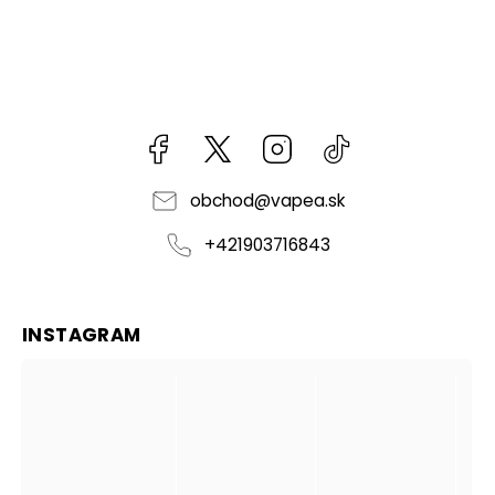
Facebook
kzifcak85131
Instagram
@vapea.slovensk
obchod
@
vapea.sk
+421903716843
INSTAGRAM