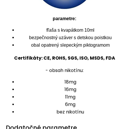
parametre:
fľaša s kvapátkom 10ml
bezpečnostný uzáver s detskou poistkou
obal opatrený slepeckým piktogramom
Certifikáty: CE, ROHS, SGS, ISO, MSDS, FDA
- obsah nikotínu:
18mg
16mg
11mg
6mg
bez nikotínu
Dodatočné parametre