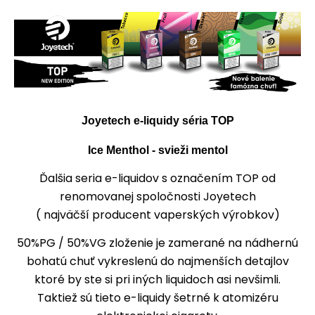
Joyetech e-liquidy séria TOP
Ice Menthol - svieži mentol
Ďalšia seria e-liquidov s označením TOP od
renomovanej spoločnosti Joyetech
( najväčší producent vaperských výrobkov)
50%PG / 50%VG zloženie je zamerané na nádhernú
bohatú chuť vykreslenú do najmenších detajlov
ktoré by ste si pri iných liquidoch asi nevšimli.
Taktiež sú tieto e-liquidy šetrné k atomizéru