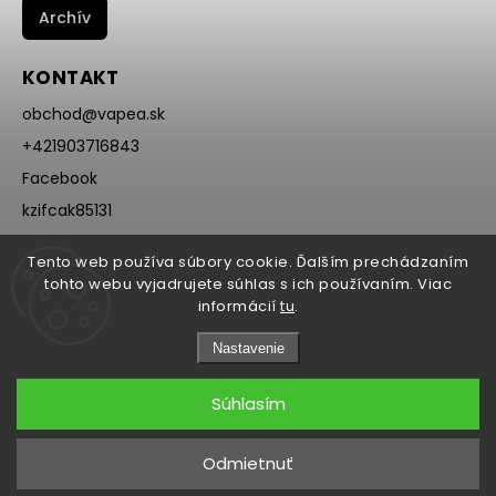
Archív
KONTAKT
obchod
@
vapea.sk
+421903716843
Facebook
kzifcak85131
Instagram
Tento web používa súbory cookie. Ďalším prechádzaním
@vapea.slovensko
tohto webu vyjadrujete súhlas s ich používaním. Viac
informácií
tu
.
Nastavenie
Súhlasím
Copyright 2026
VAPEA.sk
. Všetky práva vyhradené.
Odmietnuť
Grafický návrh vytvořil a nakódoval
Shoptak.cz