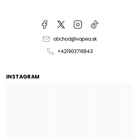
Facebook
kzifcak85131
Instagram
@vapea.slovensk
obchod
@
vapea.sk
+421903716843
INSTAGRAM