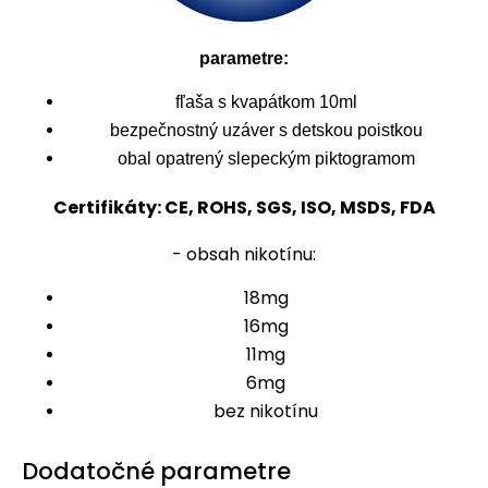
parametre:
fľaša s kvapátkom 10ml
bezpečnostný uzáver s detskou poistkou
obal opatrený slepeckým piktogramom
Certifikáty: CE, ROHS, SGS, ISO, MSDS, FDA
- obsah nikotínu:
18mg
16mg
11mg
6mg
bez nikotínu
Dodatočné parametre