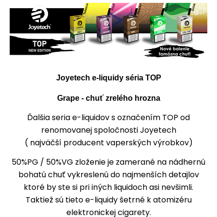
Joyetech e-liquidy séria TOP
Grape - chuť zrelého hrozna
Ďalšia seria e-liquidov s označením TOP od
renomovanej spoločnosti Joyetech
( najväčší producent vaperských výrobkov)
50%PG / 50%VG zloženie je zamerané na nádhernú
bohatú chuť vykreslenú do najmenších detajlov
ktoré by ste si pri iných liquidoch asi nevšimli.
Taktiež sú tieto e-liquidy šetrné k atomizéru
elektronickej cigarety.