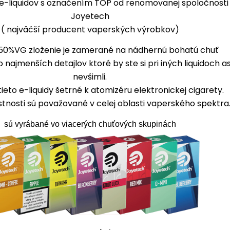
a e-liquidov s označením TOP od renomovanej spoločnosti
Joyetech
( najväčší producent vaperských výrobkov)
50%VG zloženie je zamerané na nádhernú bohatú chuť
 najmenších detajlov ktoré by ste si pri iných liquidoch as
nevšimli.
tieto e-liquidy šetrné k atomizéru elektronickej cigarety.
astnosti sú považované v celej oblasti vaperského spektra
sú vyrábané vo viacerých chuťových skupinách