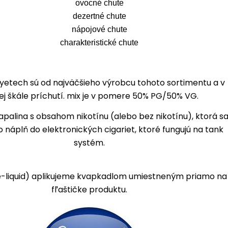
ovocné chute
dezertné chute
nápojové chute
charakteristické chute
oyetech sú od najväčšieho výrobcu tohoto sortimentu a v
kej škále príchutí. mix je v pomere 50% PG/50% VG.
apalina s obsahom nikotínu (alebo bez nikotínu), ktorá s
 náplň do elektronických cigariet, ktoré fungujú na tank
systém.
e-liquid) aplikujeme kvapkadlom umiestneným priamo na
fľaštičke produktu.