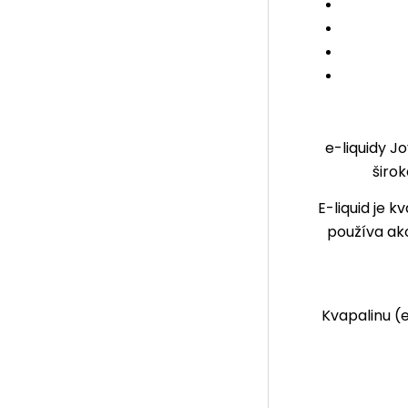
e-liquidy J
širo
E-liquid
je kv
používa ako
Kvapalinu (