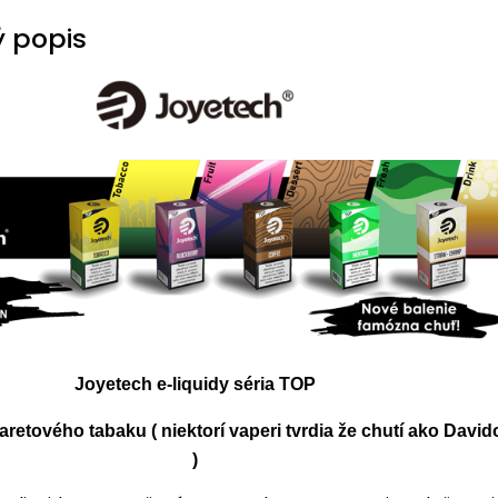
 popis
Joyetech e-liquidy séria TOP
retového tabaku ( niektorí vaperi tvrdia že chutí ako Davido
)