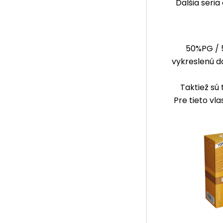
Ďalšia seri
50%PG / 
vykreslenú do
Taktiež sú 
Pre tieto vl