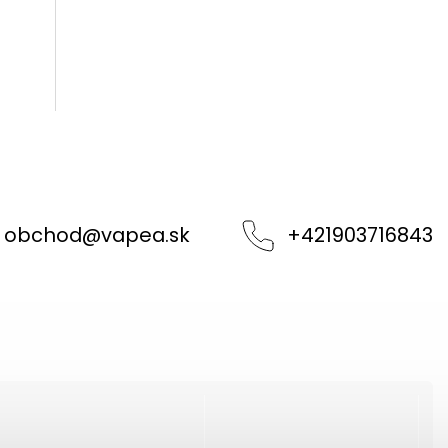
obchod
@
vapea.sk
+421903716843