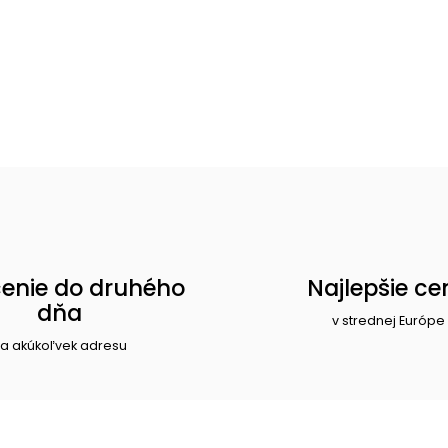
enie do druhého
Najlepšie ce
dňa
v strednej Európe
a akúkoľvek adresu