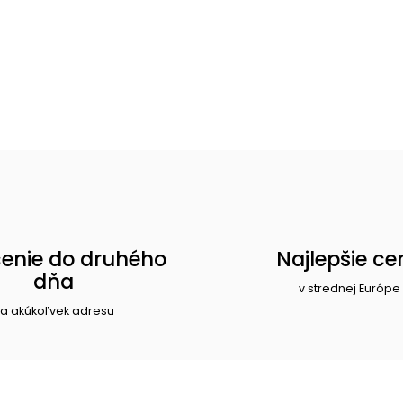
enie do druhého
Najlepšie ce
dňa
v strednej Európe
a akúkoľvek adresu