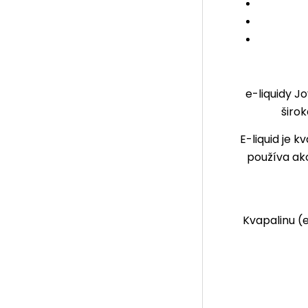
e-liquidy J
širo
E-liquid
je kv
používa ako
Kvapalinu (