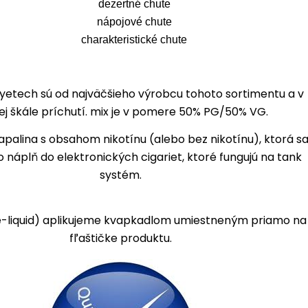
dezertné chute
nápojové chute
charakteristické chute
oyetech sú od najväčšieho výrobcu tohoto sortimentu a v
kej škále príchutí. mix je v pomere 50% PG/50% VG.
apalina s obsahom nikotínu (alebo bez nikotínu), ktorá s
 náplň do elektronických cigariet, ktoré fungujú na tank
systém.
e-liquid) aplikujeme kvapkadlom umiestneným priamo na
fľaštičke produktu.