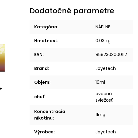
Dodatočné parametre
Kategória
:
NÁPLNE
Hmotnosť
:
0.03 kg
EAN
:
8592303000112
Brand
:
Joyetech
Objem
:
10ml
ovocná
chuť
:
sviežosť
Koncentrácia
11mg
nikotínu
:
Výrobce
:
Joyetech