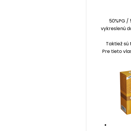
50%PG / 
vykreslenú do
Taktiež sú 
Pre tieto vl