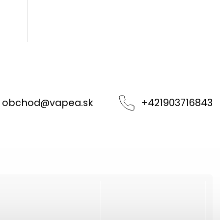
obchod
@
vapea.sk
+421903716843