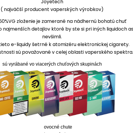
Joyetech
( najväčší producent vaperských výrobkov)
50%VG zloženie je zamerané na nádhernú bohatú chuť
 najmenších detajlov ktoré by ste si pri iných liquidoch as
nevšimli.
tieto e-liquidy šetrné k atomizéru elektronickej cigarety.
astnosti sú považované v celej oblasti vaperského spektra
sú vyrábané vo viacerých chuťových skupinách
ovocné chute