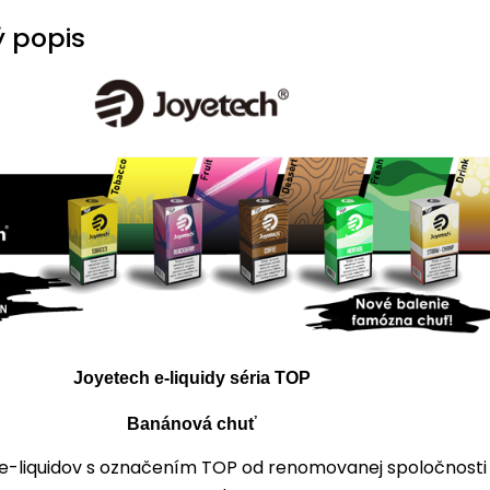
 popis
Joyetech e-liquidy séria TOP
Banánová chuť
a e-liquidov s označením TOP od renomovanej spoločnosti