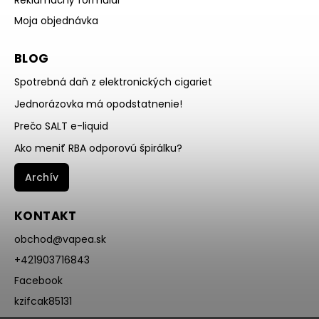
Reklamačný formulár
Moja objednávka
BLOG
Spotrebná daň z elektronických cigariet
Jednorázovka má opodstatnenie!
Prečo SALT e-liquid
Ako meniť RBA odporovú špirálku?
Archív
KONTAKT
obchod
@
vapea.sk
+421903716843
Facebook
kzifcak85131