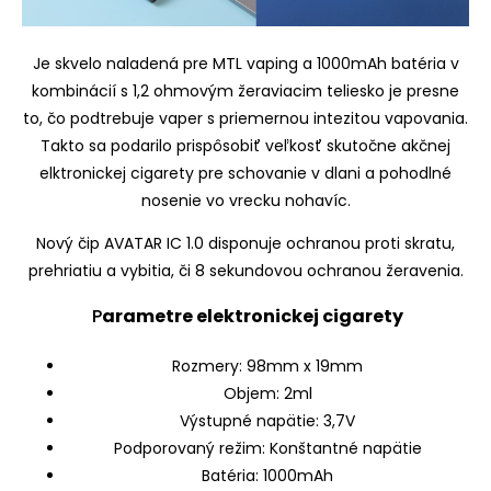
Je skvelo naladená pre MTL vaping a 1000mAh batéria v
kombinácií s 1,2 ohmovým žeraviacim teliesko je presne
to, čo podtrebuje vaper s priemernou intezitou vapovania.
Takto sa podarilo prispôsobiť veľkosť skutočne akčnej
elktronickej cigarety pre schovanie v dlani a pohodlné
nosenie vo vrecku nohavíc.
Nový čip AVATAR IC 1.0 disponuje ochranou proti skratu,
prehriatiu a vybitia, či 8 sekundovou ochranou žeravenia.
P
arametre elektronickej cigarety
Rozmery: 98mm x 19mm
Objem: 2ml
Výstupné napätie: 3,7V
Podporovaný režim: Konštantné napätie
Batéria: 1000mAh