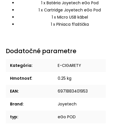
1 x Batéria Joyetech eGo Pod
1 x Cartridge Joyetech eGo Pod
1 x Micro USB kábel
1 x Plniaca fľaštička
Dodatočné parametre
Kategória
:
E-CIGARETY
Hmotnosť
:
0.25 kg
EAN
:
6971883401953
Brand
:
Joyetech
typ
:
eGo POD