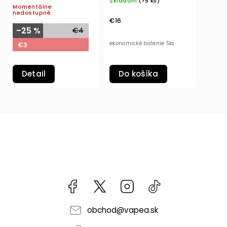
Skladom
(>5 ks)
Momentálne
nedostupné
€16
–25 %
€4
ekonomické balenie 5ks
€3
Detail
Do košíka
Facebook
kzifcak85131
Instagram
@vapea.slovensk
obchod
@
vapea.sk