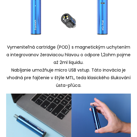
Vymeniteľná cartridge (POD) s magnetickým uchytením
a integrovanov žeraviacou hlavou o odpore 1,2ohm pojme
až 2ml liquidu.
Nabíjanie umožňuje micro USB vstup. Táto inovácia je
vhodná pre fajčenie v štýle MTL, teda klasického šlukování
ústa-pľúca.