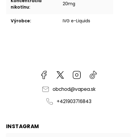
Koncentrácia
20mg
nikotínu
:
Výrobce
:
IVG e-Liquids
Facebook
kzifcak85131
Instagram
@vapea.slovensk
obchod
@
vapea.sk
+421903716843
INSTAGRAM