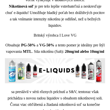
Nikotínová soľ
je pre telo lepšie vstrebateľná a neskresľuje
chuť e-liquidu! Umožňuje hladký poťah bez dráždivých pocitov
a tak vnímanie intenzity nikotínu je odlišné, než u bežných
liquidov.
Britský výrobca I Love VG
Obsahuje
PG-50%
a
VG-50%
a tento pomer je ideálny pre štýl
vapovania
MTL
. Sila nikotínu (Salt):
20mg/ml alebo 10mg/ml
sa preslávil v sérii rôznych príchutí a S&V, tentoraz však
prichádza s novou radou liquidov s obsahom nikotínovej soli.
Čoraz viac obľúbená a žiadaná nikotínová soľ sa konečne