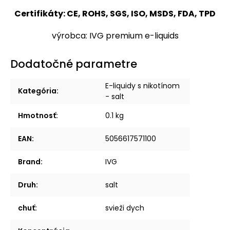
Certifikáty: CE, ROHS, SGS, ISO, MSDS, FDA, TPD
výrobca: IVG premium e-liquids
Dodatočné parametre
E-liquidy s nikotínom
Kategória
:
- salt
Hmotnosť
:
0.1 kg
EAN
:
5056617571100
Brand
:
IVG
Druh
:
salt
chuť
:
svieži dych