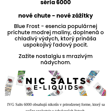
séria 6000
nové chute - nové zážitky
Blue Frost - esencia populárnej
príchute modrej maliny, doplnená o
chladivý výdych, ktorý prináša
uspokojivý ľadový pocit.
Zažite nostalgiu s mrazivým
nádychom.
IVG Salts 6000 obsahujú nikotín v prirodzenej forme, ktorý sa
voľne vyskytuje v tabakových listoch.