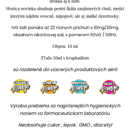
dostala aj k nám.
Horúca novinka obsahuje pestrú škálu zaujímavých chutí, medzi
ktorými nájdete ovocné, nápojové, ale aj sladké dezertovky.
IVG Salt ponúka až 22 rôznych príchutí s 10mg/20mg
obsahom nikotínovej soli, s pomerom 50VG / 50PG.
Objem: 10 ml
Fľaša 10ml s kvapkadlom
sú rozdelené do viacerých produktových sérií:
Výroba prebieha za najprísnejších hygienických
noriem vo farmaceutickom laboratóriu.
Neobsahuje cukor , lepok , GMO , diacetyl