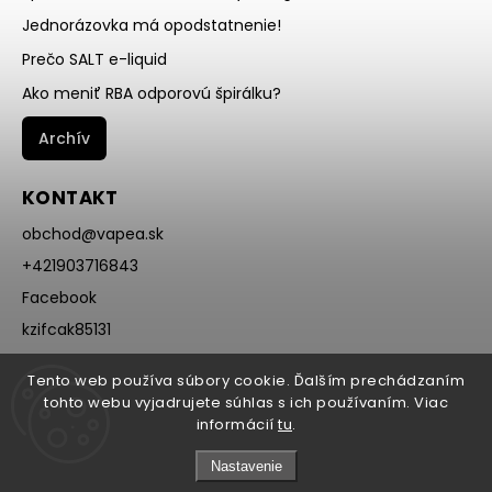
Jednorázovka má opodstatnenie!
Prečo SALT e-liquid
Ako meniť RBA odporovú špirálku?
Archív
KONTAKT
obchod
@
vapea.sk
+421903716843
Facebook
kzifcak85131
Instagram
Tento web používa súbory cookie. Ďalším prechádzaním
@vapea.slovensko
tohto webu vyjadrujete súhlas s ich používaním. Viac
informácií
tu
.
Nastavenie