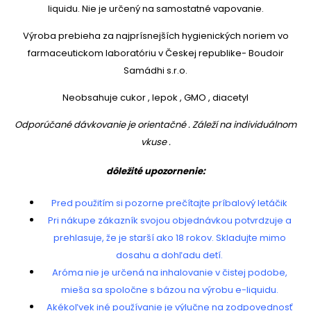
liquidu. Nie je určený na samostatné vapovanie.
Výroba prebieha za najprísnejších hygienických noriem vo
farmaceutickom laboratóriu v Českej republike- Boudoir
Samádhi s.r.o.
Neobsahuje cukor , lepok , GMO , diacetyl
Odporúčané dávkovanie je orientačné . Záleží na individuálnom
vkuse .
dôležité upozornenie:
Pred použitím si pozorne prečítajte príbalový letáčik
Pri nákupe zákazník svojou objednávkou potvrdzuje a
prehlasuje, že je starší ako 18 rokov. Skladujte mimo
dosahu a dohľadu detí.
Aróma nie je určená na inhalovanie v čistej podobe,
mieša sa spoločne s bázou na výrobu e-liquidu.
Akékoľvek iné používanie je výlučne na zodpovednosť