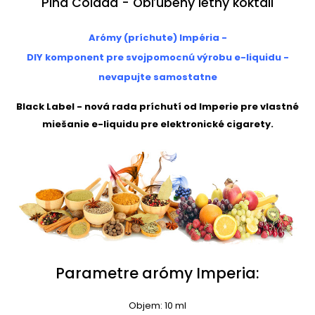
Pina Colada - Obľúbený letný koktail
Arómy (príchute) Impéria -
DIY komponent pre svojpomocnú výrobu e-liquidu -
nevapujte samostatne
Black Label - nová rada príchutí od Imperie pre vlastné
miešanie e-liquidu pre elektronické cigarety.
Parametre arómy Imperia:
Objem: 10 ml