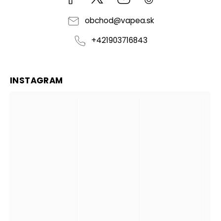
obchod
@
vapea.sk
+421903716843
INSTAGRAM