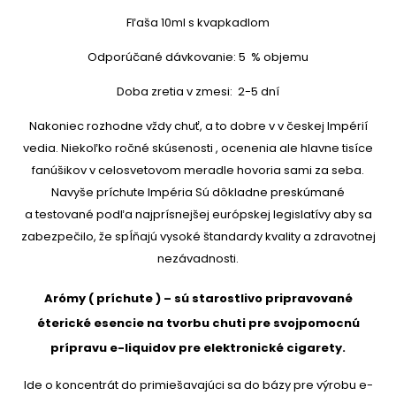
Fľaša 10ml s kvapkadlom
Odporúčané dávkovanie: 5 % objemu
Doba zretia v zmesi: 2-5 dní
Nakoniec rozhodne vždy chuť, a to dobre v v českej Impérií
vedia. Niekoľko ročné skúsenosti , ocenenia ale hlavne tisíce
fanúšikov v celosvetovom meradle hovoria sami za seba.
Navyše príchute Impéria Sú dôkladne preskúmané
a testované podľa najprísnejšej európskej legislatívy aby sa
zabezpečilo, že spĺňajú vysoké štandardy kvality a zdravotnej
nezávadnosti.
Arómy ( príchute ) – sú starostlivo pripravované
éterické esencie na tvorbu chuti pre svojpomocnú
prípravu e-liquidov pre elektronické cigarety.
Ide o koncentrát do primiešavajúci sa do bázy pre výrobu e-