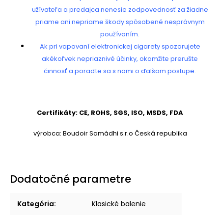
užívateľa a predajca nenesie zodpovednosť za žiadne
priame ani nepriame škody spôsobené nesprávnym
používaním.
Ak pri vapovaní elektronickej cigarety spozorujete
akékoľvek nepriaznivé účinky, okamžite prerušte
činnosť a poraďte sa s nami o ďalšom postupe.
Certifikáty: CE, ROHS, SGS, ISO, MSDS, FDA
výrobca: Boudoir Samádhi s.r.o Česká republika
Dodatočné parametre
Kategória
:
Klasické balenie