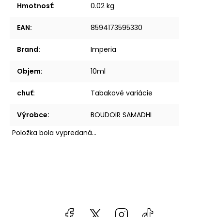
Hmotnosť
:
0.02 kg
EAN
:
8594173595330
Brand
:
Imperia
Objem
:
10ml
chuť
:
Tabakové variácie
Výrobce
:
BOUDOIR SAMADHI
Položka bola vypredaná…
Facebook
kzifcak85131
Instagram
@vapea.slovensk