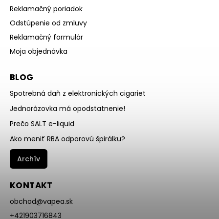
Reklamačný poriadok
Odstúpenie od zmluvy
Reklamačný formulár
Moja objednávka
BLOG
Spotrebná daň z elektronických cigariet
Jednorázovka má opodstatnenie!
Prečo SALT e-liquid
Ako meniť RBA odporovú špirálku?
Archív
KONTAKT
obchod
@
vapea.sk
+421903716843