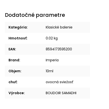
Dodatočné parametre
Kategória
:
Klasické balenie
Hmotnosť
:
0.02 kg
EAN
:
8594173595200
Brand
:
Imperia
Objem
:
10ml
chuť
:
ovocná sviežosť
Výrobce
:
BOUDOIR SAMADHI