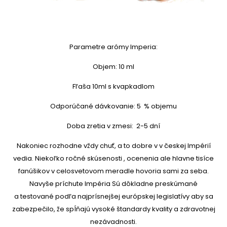
Parametre arómy Imperia:
Objem: 10 ml
Fľaša 10ml s kvapkadlom
Odporúčané dávkovanie: 5 % objemu
Doba zretia v zmesi: 2-5 dní
Nakoniec rozhodne vždy chuť, a to dobre v v českej Impérií
vedia. Niekoľko ročné skúsenosti , ocenenia ale hlavne tisíce
fanúšikov v celosvetovom meradle hovoria sami za seba.
Navyše príchute Impéria Sú dôkladne preskúmané
a testované podľa najprísnejšej európskej legislatívy aby sa
zabezpečilo, že spĺňajú vysoké štandardy kvality a zdravotnej
nezávadnosti.