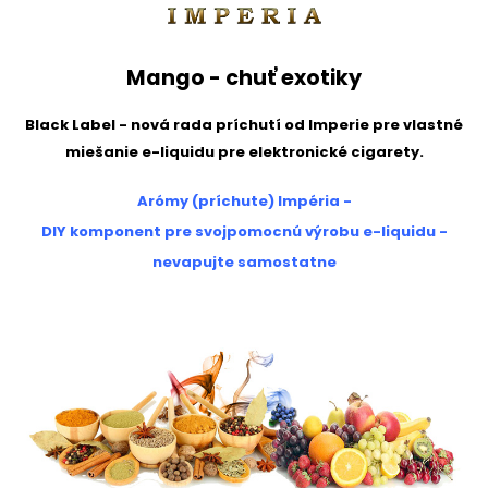
Mango - chuť exotiky
Black Label - nová rada príchutí od Imperie pre vlastné
miešanie e-liquidu pre elektronické cigarety.
Arómy (príchute) Impéria -
DIY komponent pre svojpomocnú výrobu e-liquidu -
nevapujte samostatne