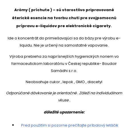
Arómy ( príchute ) – sú starostlivo pripravované
éterické esencie na tvorbu chuti pre svojpomocnú
prípravu e-liquidov pre elektronické cigarety.
Ide o koncentrát do primiešavajúci sa do bázy pre výrobu e-
liquidu. Nie je určený na samostatné vapovanie.
Výroba prebieha za najprísnejších hygienických noriem vo
farmaceutickom laboratóriu v Českej republike- Boudoir
Samádhi s.r.o.
Neobsahuje cukor , lepok , GMO , diacetyl
Odporúčané dávkovanie je orientačné . Záleží na individuálnom
vkuse .
dôležité upozornenie:
Pred použitím si pozorne prečítajte príbalový letáčik