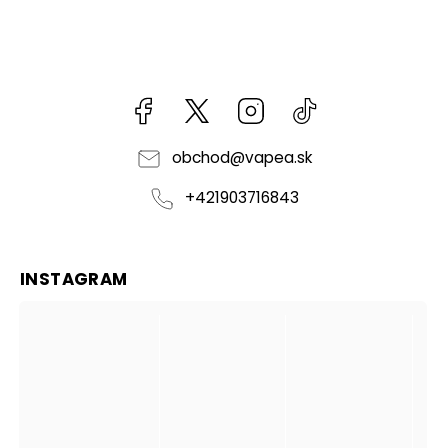
Facebook
kzifcak85131
Instagram
@vapea.slovensk
obchod
@
vapea.sk
+421903716843
INSTAGRAM