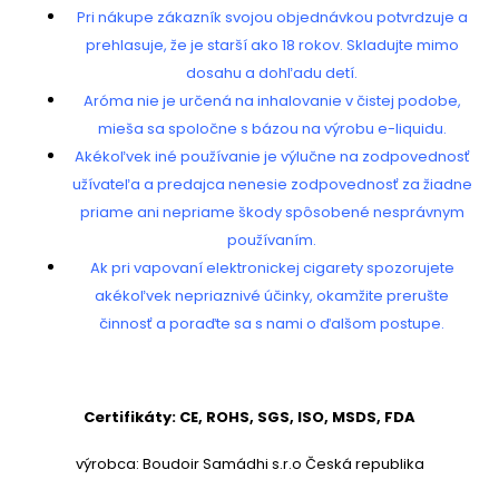
Pri nákupe zákazník svojou objednávkou potvrdzuje a
prehlasuje, že je starší ako 18 rokov. Skladujte mimo
dosahu a dohľadu detí.
Aróma nie je určená na inhalovanie v čistej podobe,
mieša sa spoločne s bázou na výrobu e-liquidu.
Akékoľvek iné používanie je výlučne na zodpovednosť
užívateľa a predajca nenesie zodpovednosť za žiadne
priame ani nepriame škody spôsobené nesprávnym
používaním.
Ak pri vapovaní elektronickej cigarety spozorujete
akékoľvek nepriaznivé účinky, okamžite prerušte
činnosť a poraďte sa s nami o ďalšom postupe.
Certifikáty: CE, ROHS, SGS, ISO, MSDS, FDA
výrobca: Boudoir Samádhi s.r.o Česká republika