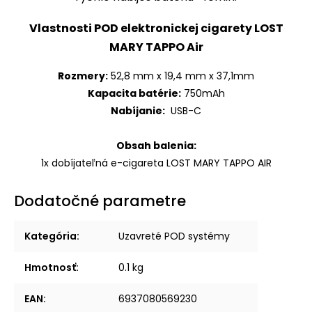
Vlastnosti POD elektronickej cigarety
LOST
MARY TAPPO Air
Rozmery:
52,8 mm x 19,4 mm x 37,1mm
Kapacita batérie:
750mAh
Nabíjanie:
USB-C
Obsah balenia:
1x dobíjateľná e-cigareta LOST MARY TAPPO AIR
Dodatočné parametre
Kategória
:
Uzavreté POD systémy
Hmotnosť
:
0.1 kg
EAN
:
6937080569230