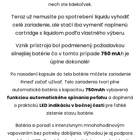
nech ste kdekoľvek.
Teraz už nemusíte po spotrebení liquidu vyhodiť
celé zariadenie, ale stačí iba vymeniť naplnenú
cartridge s liquidom podľa vlastného výberu.
Vznik prístroja bol podmienený požiadavkou
silnejšiej batérie čo v tomto prípade
750 mA
h je
úplne dokonalé!
Po nasadení kapsule do tela batérie môžete zariadenie
ihneď začať užívať. Telo zariadenia tvorí plne
automatická batéria s kapacitou
750mAh
vybavená
funkciou automatického spínania poťahu
a doplnená
o praktickú
LED indikáciu v bočnej časti
pre ľahké
zistenie stavu batérie.
Batéria si poradí s intenzívnym mnohohodinovým
vapovaním bez potreby dobíjania. Výhodou je aj podpora