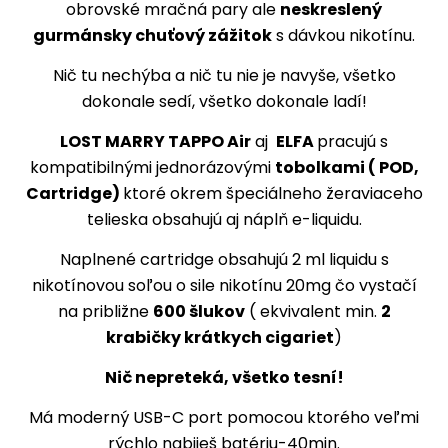
obrovské mračná pary ale
neskreslený
gurmánsky chuťový zážitok
s dávkou nikotínu.
Nič tu nechýba a nič tu nie je navyše, všetko
dokonale sedí, všetko dokonale ladí!
LOST MARRY TAPPO Air
aj
ELFA
pracujú s
kompatibilnými jednorázovými
tobolkami ( POD,
Cartridge)
ktoré okrem špeciálneho žeraviaceho
telieska obsahujú aj náplň e-liquidu.
Naplnené cartridge obsahujú 2 ml liquidu s
nikotínovou soľou o sile nikotínu 20mg čo vystačí
na približne
600 šlukov
( ekvivalent min.
2
krabičky krátkych cigariet
)
Nič nepreteká, všetko tesní!
Má moderný USB-C port pomocou ktorého veľmi
rýchlo nabiješ batériu-40min.