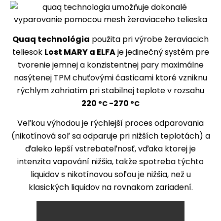
Quaq technológia
použita pri výrobe žeraviacich
teliesok
Lost MARY a ELFA
je jedinečný systém pre
tvorenie jemnej a konzistentnej pary maximálne
nasýtenej TPM chuťovými časticami ktoré vzniknu
rýchlym zahriatim pri stabilnej teplote v rozsahu
220
-270
°C
°C
Veľkou výhodou je rýchlejší proces odparovania
(nikotínová soľ sa odparuje pri nižších teplotách) a
ďaleko lepší vstrebateľnosť, vďaka ktorej je
intenzita vapování nižšia, takže spotreba týchto
liquidov s nikotínovou soľou je nižšia, než u
klasických liquidov na rovnakom zariadení.