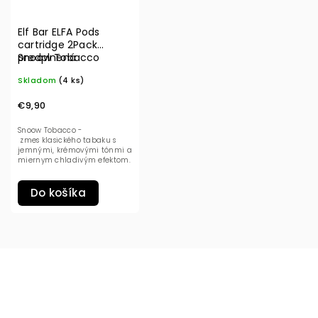
Elf Bar ELFA Pods
cartridge 2Pack
Snoow Tobacco
predplnená
20mg
Skladom
(4 ks)
€9,90
Snoow Tobacco -
zmes klasického tabaku s
jemnými, krémovými tónmi a
miernym chladivým efektom.
Do košíka