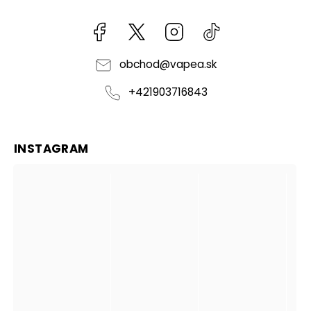
Facebook
kzifcak85131
Instagram
@vapea.slovensk
obchod
@
vapea.sk
+421903716843
INSTAGRAM