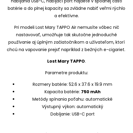
nabíjania USB-C, nabíjací port nájdete v spodnej časti
batérie a do plnej kapacity sa zvládne nabiť veľmi rýchlo
a efektívne.
Pri modeli Lost Mary TAPPO Air nemusíte vôbec nič
nastavovať, umožňuje tak skutočne jednoduché
používanie aj úplným začiatočníkom a užívateľom, ktorí
chcú na vapovanie prejsť napríklad z bežných e-cigariet.
Lost Mary TAPPO
.
Parametre produktu:
Rozmery batérie: 52.6 x 37.6 x 19.9 mm
Kapacita batérie:
750 mAh
Metódy spínania poťahu: automatické
Výstupný výkon: automatický
Dobíjanie: USB-C port