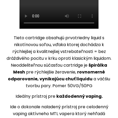
Tieto cartridge obsahujú prvotriedny liquid s
nikotínovou soľou, vďaka ktorej dochádza k
rýchlejšej a kvalitnejšej vstrebateľnosti = bez
dráždivého pocitu v krku oproti klasickým liquidom.
Neoddeliteľnou súčasťou cartridge je
špirálka
Mesh
pre rýchlejšie žeravenie,
rovnomerné
odparovanie, vynikajúcu chuť liquidu
a väčšiu
tvorbu pary. Pomer 50VG/50PG
Ideálny prístroj pre
každodenný vaping.
Ide o dokonale naladený prístroj pre celodenný
vaping aktívneho MTL vapera ktorý nehľadá