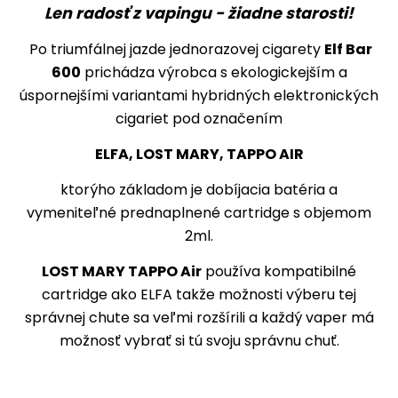
Len radosť z vapingu - žiadne starosti!
Po triumfálnej jazde jednorazovej cigarety
Elf Bar
600
prichádza výrobca s ekologickejším a
úspornejšími variantami hybridných elektronických
cigariet pod označením
ELFA, LOST MARY, TAPPO AIR
ktorýho základom je dobíjacia batéria a
vymeniteľné prednaplnené cartridge s objemom
2ml.
LOST MARY TAPPO Air
používa kompatibilné
cartridge ako ELFA takže možnosti výberu tej
správnej chute sa veľmi rozšírili a každý vaper má
možnosť vybrať si tú svoju správnu chuť.