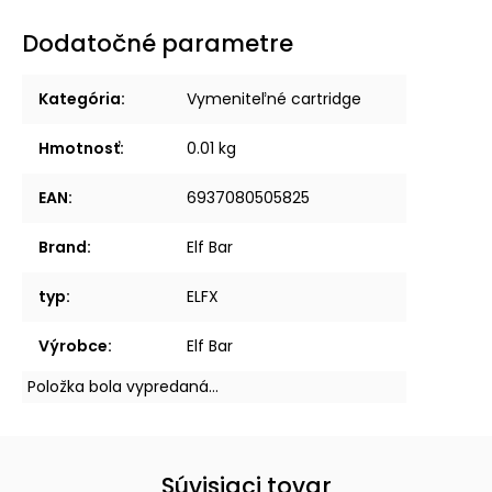
Dodatočné parametre
Kategória
:
Vymeniteľné cartridge
Hmotnosť
:
0.01 kg
EAN
:
6937080505825
Brand
:
Elf Bar
typ
:
ELFX
Výrobce
:
Elf Bar
Položka bola vypredaná…
Súvisiaci tovar