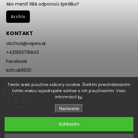
Ako meniť RBA odporovú špirálku?
Archív
KONTAKT
obchod
@
vapea.sk
+421903716843
Facebook
kzifcak85131
Instagram
Tento web používa súbory cookie. Ďalším prechádzaním
@vapea.slovensko
tohto webu vyjadrujete súhlas s ich používaním. Viac
informácií
tu
.
Nastavenie
Súhlasím
Copyright 2026
VAPEA.sk
. Všetky práva vyhradené.