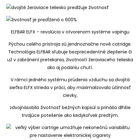
ELFBAR ELFX – revolúcia v otvorenom systéme vapingu
Pýchou celého prístroja sú jendnoznačne nové catridge.
Technológia ELFBAR sľubuje bezprecedentné zlepšenie či
už v zabránení pretekania, životností žeraviaceho telieska
ako aj podaniu chutí.
V rámci jedného systému prúdenia vzduchu sa dvojitá
sieťka ELFX strieda v práci, aby maximalizovala účinnosť
cievky,
zdvojnásobila životnosť bežných kapsúl a prináša dlhšie
trvajúce potešenie ako kedykoľvek predtým.