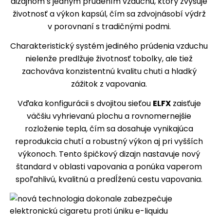
dizajnom s jedným prúdením vzduchu, ktorý zvyšuje
životnosť a výkon kapsúl, čím sa zdvojnásobí výdrž
v porovnaní s tradičnými podmi.
Charakteristický systém jediného prúdenia vzduchu
nielenže predlžuje životnosť tobolky, ale tiež
zachováva konzistentnú kvalitu chuti a hladký
zážitok z vapovania.
Vďaka konfigurácii s dvojitou sieťou
ELFX
zaisťuje
väčšiu vyhrievanú plochu a rovnomernejšie
rozloženie tepla, čím sa dosahuje vynikajúca
reprodukcia chutí a robustný výkon aj pri vyšších
výkonoch. Tento špičkový dizajn nastavuje nový
štandard v oblasti vapovania a ponúka vaperom
spoľahlivú, kvalitnú a predĺženú cestu vapovania.