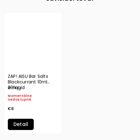
ZAP! AISU Bar Salts
Blackcurrant 10ml
20mg
e-liquid
Momentálne
nedostupné
€8
Detail