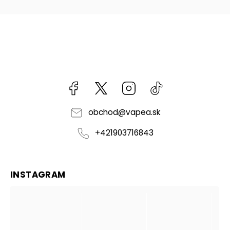
Facebook
kzifcak85131
Instagram
@vapea.slovensk
obchod
@
vapea.sk
+421903716843
INSTAGRAM