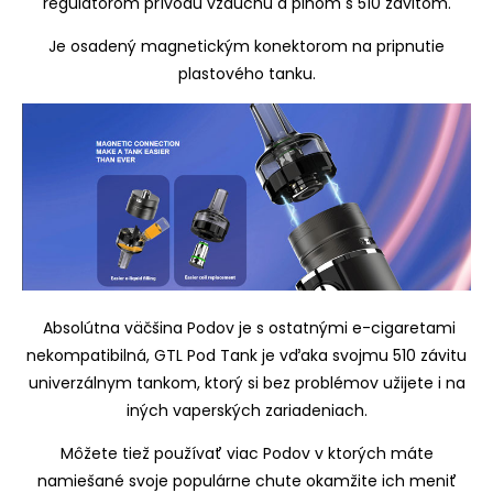
regulátorom prívodu vzduchu a pinom s 510 zavitom.
Je osadený magnetickým konektorom na pripnutie
plastového tanku.
Absolútna väčšina Podov je s ostatnými e-cigaretami
nekompatibilná, GTL Pod Tank je vďaka svojmu 510 závitu
univerzálnym tankom, ktorý si bez problémov užijete i na
iných vaperských zariadeniach.
Môžete tiež používať viac Podov v ktorých máte
namiešané svoje populárne chute okamžite ich meniť