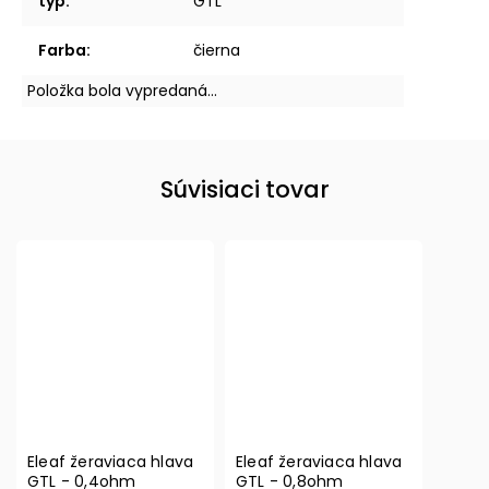
typ
:
GTL
Farba
:
čierna
Položka bola vypredaná…
Súvisiaci tovar
Eleaf žeraviaca hlava
Eleaf žeraviaca hlava
GTL - 0,4ohm
GTL - 0,8ohm