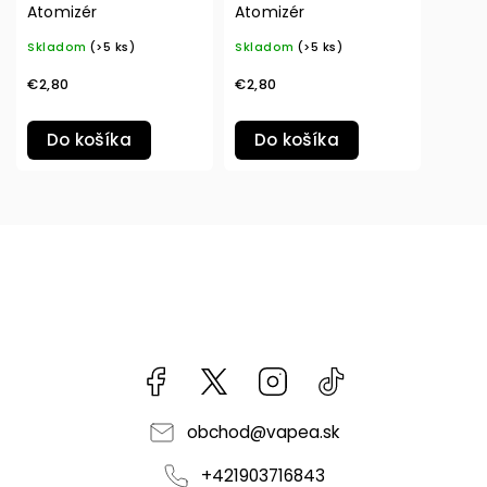
Atomizér
Atomizér
Skladom
(>5 ks)
Skladom
(>5 ks)
€2,80
€2,80
Do košíka
Do košíka
Facebook
kzifcak85131
Instagram
@vapea.slovensk
obchod
@
vapea.sk
+421903716843