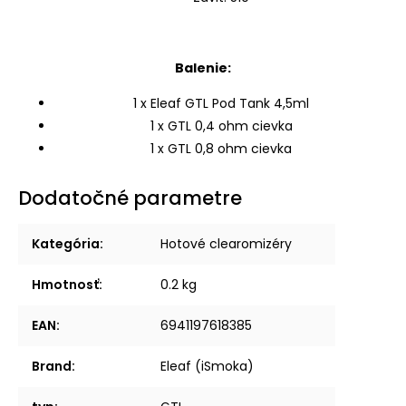
Balenie:
1 x Eleaf GTL Pod Tank 4,5ml
1 x GTL 0,4 ohm cievka
1 x GTL 0,8 ohm cievka
Dodatočné parametre
Kategória
:
Hotové clearomizéry
Hmotnosť
:
0.2 kg
EAN
:
6941197618385
Brand
:
Eleaf (iSmoka)