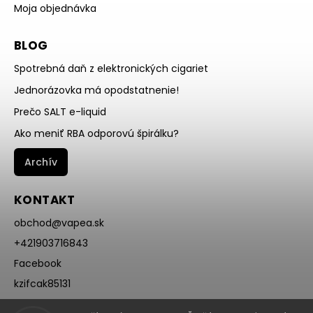
Moja objednávka
BLOG
Spotrebná daň z elektronických cigariet
Jednorázovka má opodstatnenie!
Prečo SALT e-liquid
Ako meniť RBA odporovú špirálku?
Archív
KONTAKT
obchod
@
vapea.sk
+421903716843
Facebook
kzifcak85131
Instagram