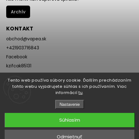
Archív
KONTAKT
obchod
@
vapea.sk
+421903716843
Facebook
kzifcak85131
Instagram
Tento web používa súbory cookie. Ďalším prechádzaním
@vapea.slovensko
tohto webu vyjadrujete súhlas s ich používaním. Viac
informácií
tu
.
Nastavenie
Súhlasím
Copyright 2026
VAPEA.sk
. Všetky práva vyhradené.
Odmietnuť