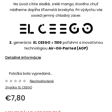
Na úvod cítite sladké, zrelé mango, ktorého chuť
nádherne dopĺňa šťavnatá broskyňa. Pri výdychu vás
osvieži jemný chladivý záver.
2.
generácia
EL CEEGO
s
1100
poťahmi a inovatívnou
technológiou
Air-Oil-Parted (AOP)
Detailné informácie
Položka bola vypredaná…
Neohodnotené
Značka:
EL CEEGO
€7,80