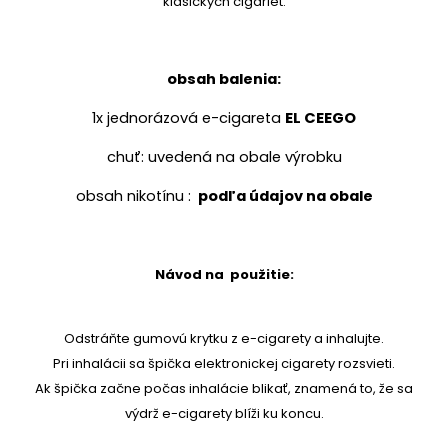
klasických cigariet.
obsah balenia:
1x jednorázová e-cigareta
EL CEEGO
chuť: uvedená na obale výrobku
obsah nikotínu :
podľa údajov na obale
Návod na použitie:
Odstráňte gumovú krytku z e-cigarety a inhalujte.
Pri inhalácii sa špička elektronickej cigarety rozsvieti.
Ak špička začne počas inhalácie blikať, znamená to, že sa
výdrž e-cigarety blíži ku koncu.