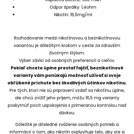
Odpor špirálky: 1,4ohm
Nikotín: 16,5mg/ml
Rozhodovanie medzi nikotínovou a beznikotínovou
variantou je dôležitým krokom v ceste za zdravším
životným štýlom.
Výber závisí od osobných preferencií a cieľov.
Pokiaľ chcete úplne prestať fajčiť, beznikotínové
varianty vám ponúkajú možnosť užívať si svoje
obľúbené príchute bez škodlivých účinkov nikotínu.
Pre tých, ktorí nie sú pripravení vzdať sa nikotínu úplne,
ale chcú znížiť jeho príjem, môžu 16,5 mg varianty
poskytnúť pocit uspokojenia s primeranou kontrolou nad
dávkou.
Dôležité je dôsledné zváženie osobných potrieb a
informácií o tom, ako nikotín ovplyvňuje telo, aby ste si