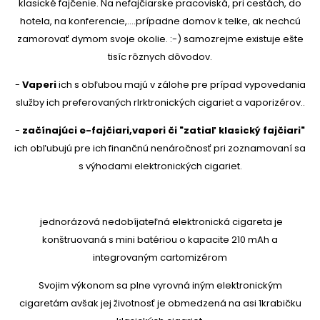
klasické fajčenie. Na nefajčiarske pracoviská, pri cestách, do
hotela, na konferencie,....prípadne domov k telke, ak nechcú
zamorovať dymom svoje okolie. :-) samozrejme existuje ešte
tisíc rôznych dôvodov.
-
Vaperi
ich s obľubou majú v zálohe pre prípad vypovedania
služby ich preferovaných rlrktronických cigariet a vaporizérov..
-
začínajúci e-fajčiari,vaperi či "zatiaľ klasický fajčiari"
ich obľubujú pre ich finančnú nenáročnosť pri zoznamovaní sa
s výhodami elektronických cigariet.
jednorázová nedobíjateľná elektronická cigareta je
konštruovaná s mini batériou o kapacite 210 mAh a
integrovaným
cartomizérom
Svojim výkonom sa plne vyrovná iným elektronickým
cigaretám avšak jej životnosť je obmedzená na asi 1krabičku