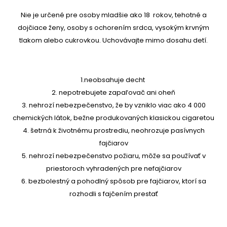
Nie je určené pre osoby mladšie ako 18 rokov, tehotné a
dojčiace ženy, osoby s ochorením srdca, vysokým krvným
tlakom alebo cukrovkou. Uchovávajte mimo dosahu detí.
1.neobsahuje decht
2. nepotrebujete zapaľovač ani oheň
3. nehrozí nebezpečenstvo, že by vzniklo viac ako 4 000
chemických látok, bežne produkovaných klasickou cigaretou
4. šetrná k životnému prostrediu, neohrozuje pasívnych
fajčiarov
5. nehrozí nebezpečenstvo požiaru, môže sa používať v
priestoroch vyhradených pre nefajčiarov
6. bezbolestný a pohodlný spôsob pre fajčiarov, ktorí sa
rozhodli s fajčením prestať