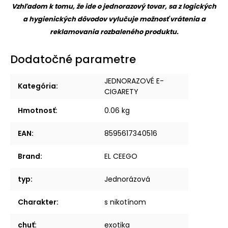
Vzhľadom k tomu, že ide o jednorazový tovar, sa z logických
a hygienických dôvodov vylučuje možnosť vrátenia a
reklamovania rozbaleného produktu.
Dodatočné parametre
JEDNORAZOVÉ E-
Kategória
:
CIGARETY
Hmotnosť
:
0.06 kg
EAN
:
8595617340516
Brand
:
EL CEEGO
typ
:
Jednorázová
Charakter
:
s nikotínom
chuť
:
exotika