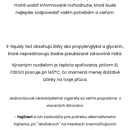
mohli urobiť informované rozhodnutie, ktoré bude
najlepšie zodpovedať vašim potrebám a cieľom.
E-liquidy tiež obsahujú látky ako propylenglykol a glycerín,
ktoré nepredstavujú žiadne preukázané zdravotné riziká.
Výrazným rozdielom je teplota spaľovania, pričom EL
CEEGO pracuje pri 140°C, čo znamená menej dráždivé
účinky na tvoje pľúca.
Jednorázové nedobíjateľné cigarety sú veľmi populárne
z
viacerých dôvodov:
-
fajčiari
si ich zadovážia pre potrebu alternatívneho
fajčenia, pri "absťakoch" na miestach znemožňujúcich