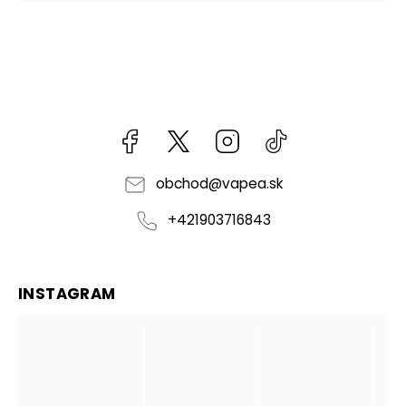
Facebook
kzifcak85131
Instagram
@vapea.slovensk
obchod
@
vapea.sk
+421903716843
INSTAGRAM