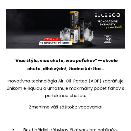
"Viac štýlu, viac chute, viac poťahov" — skvelé
chute, dlhá výdrž, žiadna údržba...
Inovatívna technológia Air-Oil-Parted (AOP) zabráňuje
únikom e-liquidu a umožňuje maximálny počet ťahov s
perfektnou chuťou.
Zmeníme váš zážitok z vapovania!
Bez tlačidiel, záhybov či otvoru pre nabíjačku.