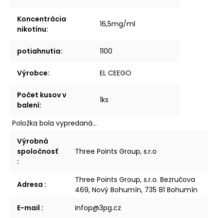
Koncentrácia
16,5mg/ml
nikotínu
:
potiahnutia
:
1100
Výrobce
:
EL CEEGO
Počet kusov v
1ks
balení
:
Položka bola vypredaná…
Výrobná
spoločnosť
Three Points Group, s.r.o
:
Three Points Group, s.r.o. Bezručova
Adresa
:
469, Nový Bohumín, 735 81 Bohumín
E-mail
:
infop@3pg.cz