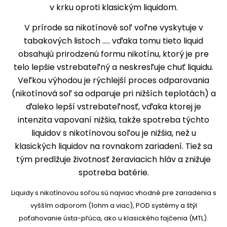
v krku oproti klasickým liquidom.
V prírode sa nikotínové soľ voľne vyskytuje v
tabakových listoch ..... vďaka tomu tieto liquid
obsahujú prirodzenú formu nikotínu, ktorý je pre
telo lepšie vstrebateľný a neskresľuje chuť liquidu.
Veľkou výhodou je rýchlejší proces odparovania
(nikotínová soľ sa odparuje pri nižších teplotách) a
ďaleko lepší vstrebateľnosť, vďaka ktorej je
intenzita vapovaní nižšia, takže spotreba týchto
liquidov s nikotínovou soľou je nižšia, než u
klasických liquidov na rovnakom zariadení. Tiež sa
tým predlžuje životnosť žeraviacich hláv a znižuje
spotreba batérie.
Liquidy s nikotínovou soľou sú najviac vhodné pre zariadenia s
vyšším odporom (1ohm a viac), POD systémy a štýl
poťahovanie ústa-pľúca, ako u klasického fajčenia (MTL).