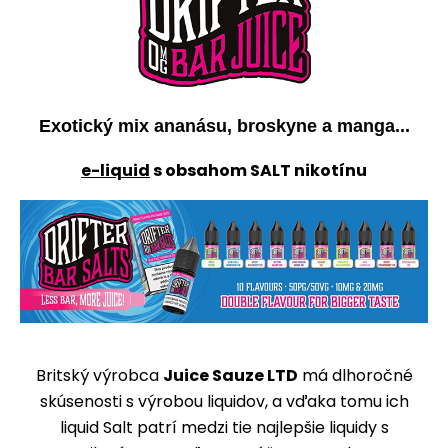
Exotický mix ananásu, broskyne a manga...
e-liquid
s obsahom SALT nikotínu
Britský výrobca
Juice Sauze LTD
má dlhoročné
skúsenosti s výrobou liquidov, a vďaka tomu ich
liquid Salt patrí medzi tie najlepšie liquidy s