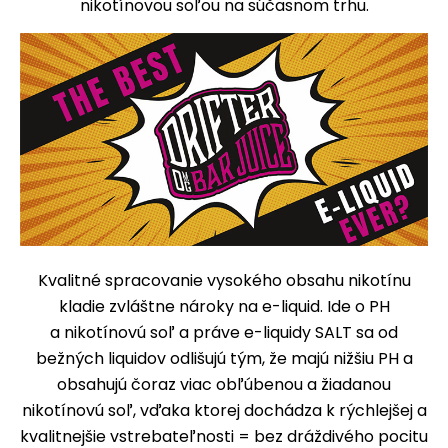
nikotínovou soľou na súčasnom trhu.
Kvalitné spracovanie vysokého obsahu nikotínu
kladie zvláštne nároky na e-liquid. Ide o PH
a nikotínovú soľ a práve e-liquidy SALT sa od
bežných liquidov odlišujú tým, že majú nižšiu PH a
obsahujú čoraz viac obľúbenou a žiadanou
nikotínovú soľ, vďaka ktorej dochádza k rýchlejšej a
kvalitnejšie vstrebateľnosti = bez dráždivého pocitu