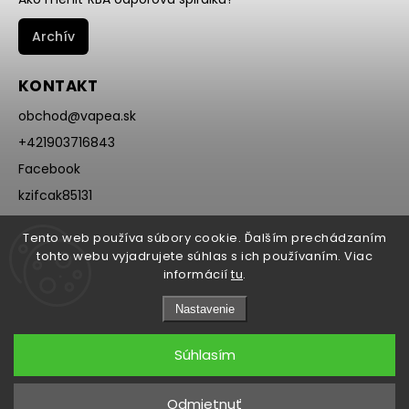
Archív
KONTAKT
obchod
@
vapea.sk
+421903716843
Facebook
kzifcak85131
Instagram
Tento web používa súbory cookie. Ďalším prechádzaním
@vapea.slovensko
tohto webu vyjadrujete súhlas s ich používaním. Viac
informácií
tu
.
Nastavenie
Súhlasím
Copyright 2026
VAPEA.sk
. Všetky práva vyhradené.
Odmietnuť