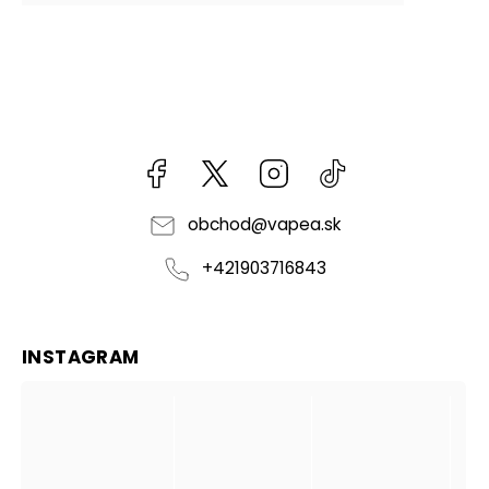
Facebook
kzifcak85131
Instagram
@vapea.slovensk
obchod
@
vapea.sk
+421903716843
INSTAGRAM