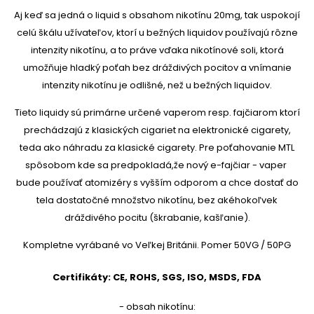
Aj keď sa jedná o liquid s obsahom nikotínu 20mg, tak uspokojí
celú škálu užívateľov, ktorí u bežných liquidov používajú rôzne
intenzity nikotínu, a to práve vďaka nikotínové soli, ktorá
umožňuje hladký poťah bez dráždivých pocitov a vnímanie
intenzity nikotínu je odlišné, než u bežných liquidov.
Tieto liquidy sú primárne určené vaperom resp. fajčiarom ktorí
prechádzajú z klasických cigariet na elektronické cigarety,
teda ako náhradu za klasické cigarety. Pre poťahovanie MTL
spôsobom kde sa predpokladá,že nový e-fajčiar - vaper
bude používať atomizéry s vyšším odporom a chce dostať do
tela dostatočné množstvo nikotínu, bez akéhokoľvek
dráždivého pocitu (škrabanie, kašľanie).
Kompletne vyrábané vo Veľkej Británii. Pomer 50VG / 50PG
Certifikáty: CE, ROHS, SGS, ISO, MSDS, FDA
- obsah nikotínu: