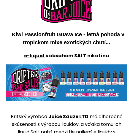
Kiwi Passionfruit Guava Ice - letná pohoda v
tropickom mixe exotických chutí...
e-liquid
s obsahom SALT nikotínu
Britský výrobca
Juice Sauze LTD
má dlhoročné
skúsenosti s výrobou liquidov, a vďaka tomu ich
liquid Salt patrí medzi tie najlepšie liquidy s