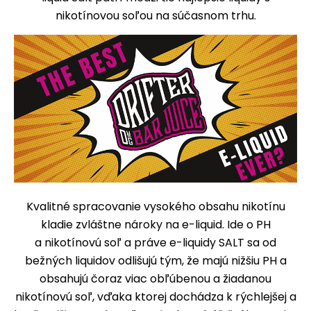
nikotínovou soľou na súčasnom trhu.
Kvalitné spracovanie vysokého obsahu nikotínu
kladie zvláštne nároky na e-liquid. Ide o PH
a nikotínovú soľ a práve e-liquidy SALT sa od
bežných liquidov odlišujú tým, že majú nižšiu PH a
obsahujú čoraz viac obľúbenou a žiadanou
nikotínovú soľ, vďaka ktorej dochádza k rýchlejšej a