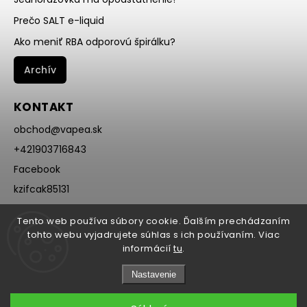
Prečo SALT e-liquid
Ako meniť RBA odporovú špirálku?
Archív
KONTAKT
obchod
@
vapea.sk
+421903716843
Facebook
kzifcak85131
Instagram
Tento web používa súbory cookie. Ďalším prechádzaním
@vapea.slovensko
tohto webu vyjadrujete súhlas s ich používaním. Viac
informácií
tu
.
Nastavenie