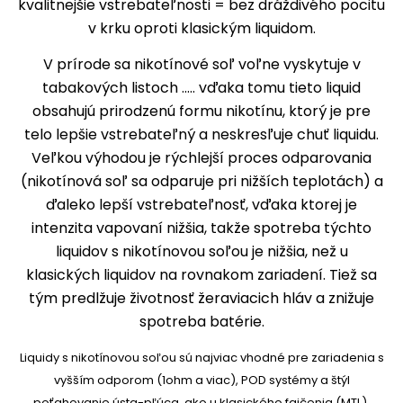
kvalitnejšie vstrebateľnosti = bez dráždivého pocitu
v krku oproti klasickým liquidom.
V prírode sa nikotínové soľ voľne vyskytuje v
tabakových listoch ..... vďaka tomu tieto liquid
obsahujú prirodzenú formu nikotínu, ktorý je pre
telo lepšie vstrebateľný a neskresľuje chuť liquidu.
Veľkou výhodou je rýchlejší proces odparovania
(nikotínová soľ sa odparuje pri nižších teplotách) a
ďaleko lepší vstrebateľnosť, vďaka ktorej je
intenzita vapovaní nižšia, takže spotreba týchto
liquidov s nikotínovou soľou je nižšia, než u
klasických liquidov na rovnakom zariadení. Tiež sa
tým predlžuje životnosť žeraviacich hláv a znižuje
spotreba batérie.
Liquidy s nikotínovou soľou sú najviac vhodné pre zariadenia s
vyšším odporom (1ohm a viac), POD systémy a štýl
poťahovanie ústa-pľúca, ako u klasického fajčenia (MTL).