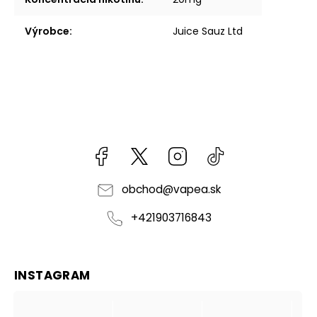
Výrobce
:
Juice Sauz Ltd
Facebook
kzifcak85131
Instagram
@vapea.slovensk
obchod
@
vapea.sk
+421903716843
INSTAGRAM