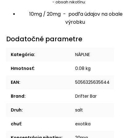
- obsah nikotínu:
10mg / 20mg - podľa údajov na obale
výrobku
Dodatočné parametre
Kategória
:
NÁPLNE
Hmotnosť
:
0.08 kg
EAN
:
5056325635644
Brand
:
Drifter Bar
Druh
:
salt
chuť
:
exotika
Koncentrácia nikotínu
:
20mg