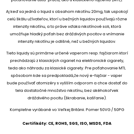
Aj keď sa jedná o liquid s obsahom nikotínu 20mg, tak uspokojí
celú škálu užívateľov, ktorí u bežných liquidov používajú rôzne
intenzity nikotínu, a to práve vďaka nikotínové soli, ktorá
umožňuje hladký poťah bez dráždivých pocitov a vnímanie
intenzity nikotínu je odlišné, než u bežných liquidov.
Tieto liquidy sú primárne určené vaperom resp. fajčiarom ktorí
prechádzajú z klasických cigariet na elektronické cigarety,
teda ako náhradu za klasické cigarety. Pre poťahovanie MTL
spôsobom kde sa predpokladá,že nový e-fajčiar - vaper
bude používať atomizéry s vyšším odporom a chce dostať do
tela dostatočné množstvo nikotínu, bez akéhokoľvek
dráždivého pocitu (škrabanie, kašľanie).
Kompletne vyrábané vo Veľkej Británii. Pomer 50VG / 50PG
Certifikáty: CE, ROHS, SGS, ISO, MSDS, FDA