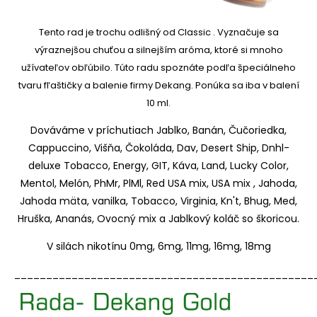
Tento rad je trochu odlišný od Classic .
Vyznačuje sa
výraznejšou chuťou a silnejším aróma, ktoré si mnoho
užívateľov obľúbilo.
Túto radu spoznáte podľa špeciálneho
tvaru fľaštičky a balenie firmy Dekang.
Ponúka sa iba v balení
10 ml.
Dováváme v príchutiach Jablko, Banán, Čučoriedka,
Cappuccino, Višňa, Čokoláda, Dav, Desert Ship, Dnhl-
deluxe Tobacco, Energy, GIT, Káva, Land, Lucky Color,
Mentol, Melón, PhMr, PlMl, Red USA mix, USA mix , Jahoda,
Jahoda mäta, vanilka, Tobacco, Virginia, Kn't, Bhug, Med,
Hruška, Ananás, Ovocný mix a Jablkový koláč so škoricou.
V silách nikotínu 0mg, 6mg, 11mg, 16mg, 18mg
_______________________________________________