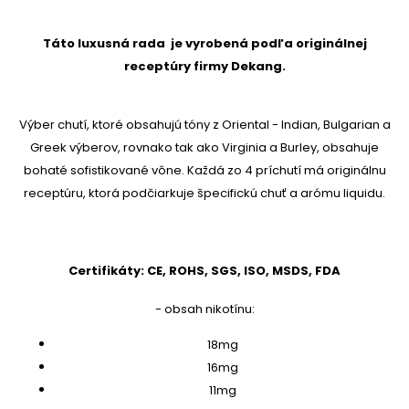
Táto luxusná rada je vyrobená podľa originálnej
receptúry firmy Dekang.
Výber chutí, ktoré obsahujú tóny z Oriental - Indian, Bulgarian a
Greek výberov, rovnako tak ako Virginia a Burley, obsahuje
bohaté sofistikované vône. Každá zo 4 príchutí má originálnu
receptúru, ktorá podčiarkuje špecifickú chuť a arómu liquidu.
Certifikáty: CE, ROHS, SGS, ISO, MSDS, FDA
- obsah nikotínu:
18mg
16mg
11mg