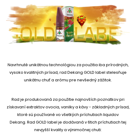
Navrhnuté unikátnou technológiou za použitia iba prírodných,
vysoko kvalitných prísad, rad Dekang GOLD label stelesňuje
unikátnu chuť a arómu pre nevšedný zážitok.
Rad je produkovaná za použitie najnovších poznatkov pri
získavaní extraktov ovocia, vanilky a kávy - základných prísad,
ktoré sú používané vo všetkých príchutiach liquidov
Dekang. Rad GOLD label je dodávaná v 6tich príchutiach tej
nevjyšší kvality a výnimočnej chuti: