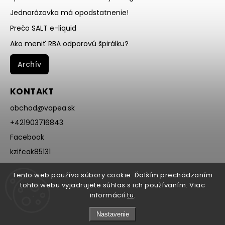
Jednorázovka má opodstatnenie!
Prečo SALT e-liquid
Ako meniť RBA odporovú špirálku?
Archív
KONTAKT
obchod
@
vapea.sk
+421903716843
Facebook
kzifcak85131
Instagram
Tento web používa súbory cookie. Ďalším prechádzaním
@vapea.slovensko
tohto webu vyjadrujete súhlas s ich používaním. Viac
informácií
tu
.
Nastavenie