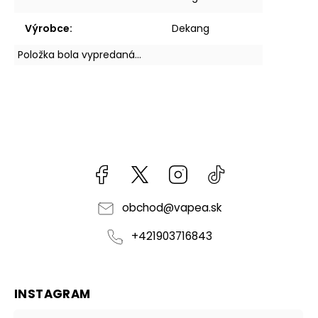
Výrobce
:
Dekang
Položka bola vypredaná…
Facebook
kzifcak85131
Instagram
@vapea.slovensk
obchod
@
vapea.sk
+421903716843
INSTAGRAM