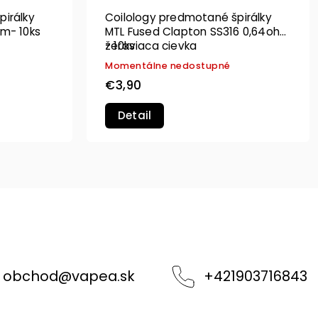
pirálky
Coilology predmotané špirálky
hm- 10ks
MTL Fused Clapton SS316 0,64ohm
- 10ks
žeraviaca cievka
Momentálne nedostupné
€3,90
Detail
obchod
@
vapea.sk
+421903716843