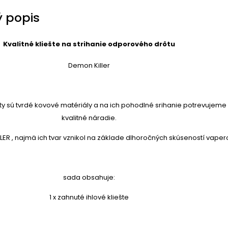
 popis
Kvalitné kliešte na strihanie odporového drôtu
Demon Killer
y sú tvrdé kovové matériály a na ich pohodlné srihanie potrevujeme
kvalitné náradie.
LER , najmä ich tvar vznikol na základe dlhoročných skúseností vaper
sada obsahuje:
1 x zahnuté ihlové kliešte