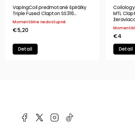
VapingCoil predmotané špirálky
Coilolog
Triple Fused Clapton SS316
MTL Clapt
0,3ohm - 4ks
žeraviac
Momentálne nedostupné
Momentál
€5,20
€4
Detail
Detail
Facebook
kzifcak85131
Instagram
@vapea.slovensko