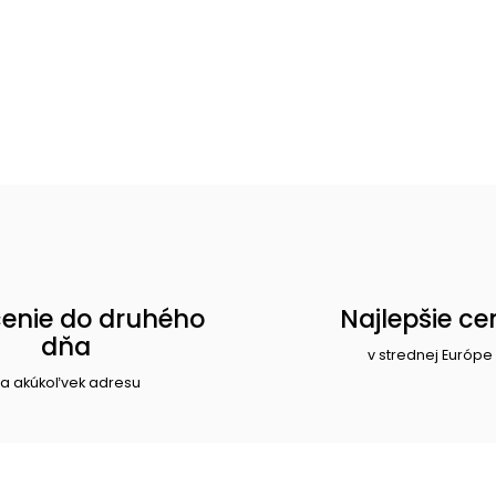
enie do druhého
Najlepšie ce
dňa
v strednej Európe
a akúkoľvek adresu