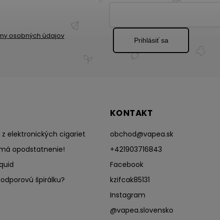
ny osobných údajov
Prihlásiť sa
KONTAKT
z elektronických cigariet
obchod
@
vapea.sk
má opodstatnenie!
+421903716843
quid
Facebook
odporovú špirálku?
kzifcak85131
Instagram
@vapea.slovensko