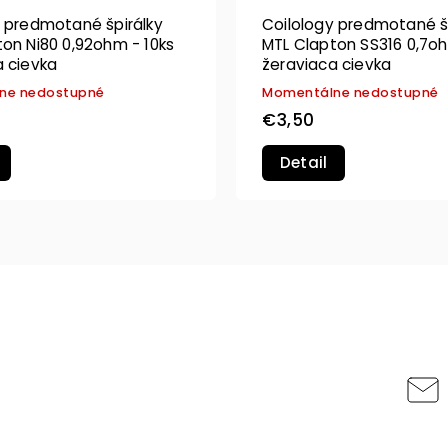
y predmotané špirálky
Coilology predmotané š
on Ni80 0,92ohm - 10ks
MTL Clapton SS316 0,7o
a cievka
žeraviaca cievka
ne nedostupné
Momentálne nedostupné
€3,50
Detail