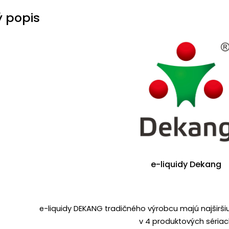
 popis
e-liquidy Dekang
e-liquidy DEKANG tradičného výrobcu majú najširši
v 4 produktových séria