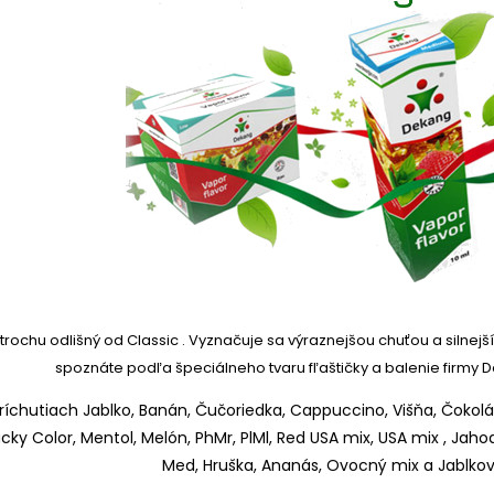
 trochu odlišný od Classic .
Vyznačuje sa výraznejšou chuťou a silnejš
spoznáte podľa špeciálneho tvaru fľaštičky a balenie firmy 
chutiach Jablko, Banán, Čučoriedka, Cappuccino, Višňa, Čokolád
ucky Color, Mentol, Melón, PhMr, PlMl, Red USA mix, USA mix , Jaho
Med, Hruška, Ananás, Ovocný mix a Jablkový