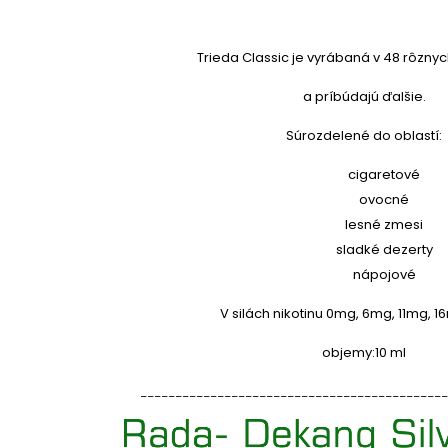
Trieda Classic je vyrábaná v 48 rôznyc
a príbúdajú ďalšie.
Súrozdelené do oblastí:
cigaretové
ovocné
lesné zmesi
sladké dezerty
nápojové
V silách nikotinu 0mg, 6mg, 11mg, 
objemy:
10 ml
____________________________________________