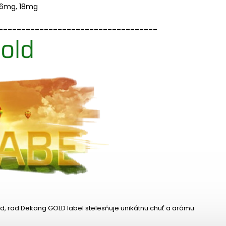
 16mg, 18mg
___________________________________
ad, rad Dekang GOLD label stelesňuje unikátnu chuť a arómu