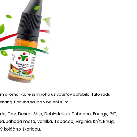
ím aróma, ktoré si mnoho užívateľov obľúbilo.
Túto radu
Dekang.
Ponúka sa iba v balení 10 ml.
a, Dav, Desert Ship, Dnhl-deluxe Tobacco, Energy, GIT,
da, Jahoda mäta, vanilka, Tobacco, Virginia, Kn't, Bhug,
 koláč so škoricou.