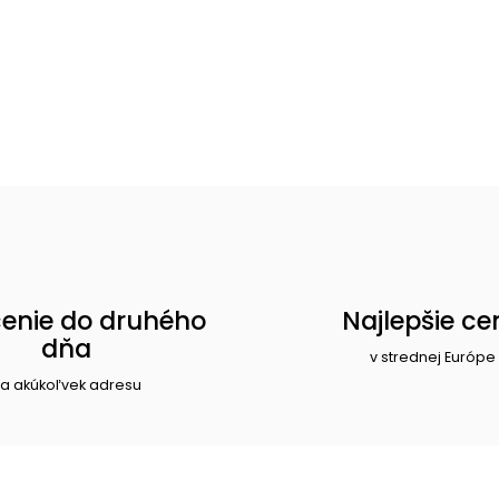
enie do druhého
Najlepšie ce
dňa
v strednej Európe
a akúkoľvek adresu