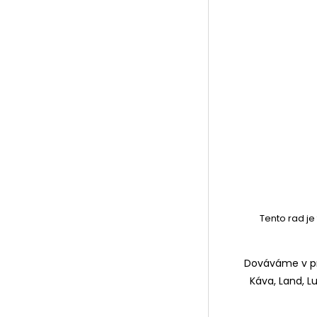
Tento rad je
Dováváme v prí
Káva, Land, L