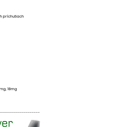
h príchutiach
16mg, 18mg
____________________