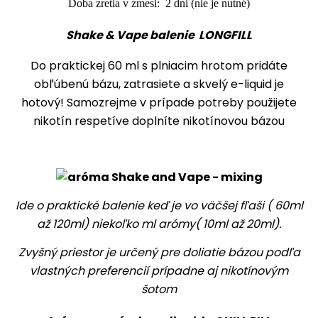
Doba zretia v zmesi: 2 dni (nie je nutné)
Shake & Vape balenie LONGFILL
Do praktickej 60 ml s plniacim hrotom pridáte
obľúbenú bázu
, zatrasiete a skvelý
e-liquid
je
hotový! Samozrejme v prípade potreby
použijete
nikotín
respetíve doplníte nikotínovou bázou
Ide o praktické balenie keď je vo väčšej fľaši ( 60ml
až 120ml) niekoľko ml arómy( 10ml až 20ml).
Zvyšný priestor je určený pre doliatie bázou podľa
vlastných preferencií prípadne aj nikotínovým
šotom