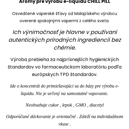
Arómy pre výrobu e-liquidu CHILL PILL
Osvedčené vaperské šťavy od Malajzískeho výrobcu
overené spokojnými vapermi z celého sveta.
Ich výnimočnosť je hlavne v používaní
autentických prírodných ingrediencií bez
chémie.
Výroba prebieha za najprísnejších hygienických
štandardov vo farmaceutickom laboratóriu podľa
európskych TPD štandardov.
Ide o koncentrát do primiešavajúci sa do bázy pre výrobu e-
liquidu. Nie je určený na samostatné vapovanie.
Neobsahuje cukor , lepok , GMO , diacetyl
Odporúčané dávkovanie je orientačné . Záleží na individuálnom
vkuse .