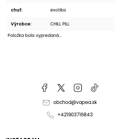
chuť
:
exotika
Výrobce
:
CHILL PILL
Položka bola vypredaná…
Facebook
kzifcak85131
Instagram
@vapea.slovensk
obchod
@
vapea.sk
+421903716843