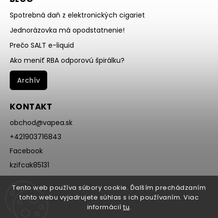
Spotrebná daň z elektronických cigariet
Jednorázovka má opodstatnenie!
Prečo SALT e-liquid
Ako meniť RBA odporovú špirálku?
Archív
KONTAKT
obchod
@
vapea.sk
+421903716843
Facebook
kzifcak85131
Instagram
Tento web používa súbory cookie. Ďalším prechádzaním
@vapea.slovensko
tohto webu vyjadrujete súhlas s ich používaním. Viac
informácií
tu
.