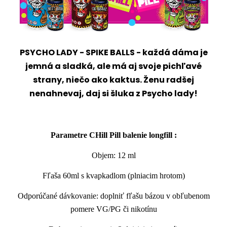
PSYCHO LADY - SPIKE BALLS
- každá dáma je
jemná a sladká, ale má aj svoje pichľavé
strany, niečo ako kaktus. Ženu radšej
nenahnevaj, daj si šluka z Psycho lady!
Parametre CHill Pill balenie
longfill
:
Objem: 12 ml
Fľaša 60ml s kvapkadlom (plniacim hrotom)
Odporúčané dávkovanie: doplniť fľašu bázou v obľubenom
pomere VG/PG či nikotínu