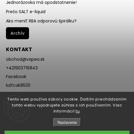
Jednorázovka má opodstatnenie!
Prečo SALT e-liquid
Ako meniť RBA odporovú špirálku?
Archív
KONTAKT
obchod
@
vapea.sk
+421903716843
Facebook
kzifcak85131
Instagram
Tento web používa súbory cookie. Ďalším prechádzaním
@vapea.slovensko
tohto webu vyjadrujete súhlas s ich používaním. Viac
informácií
tu
.
Nastavenie