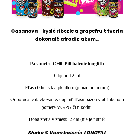
Casanova
- kyslé ríbezle a grapefruit tvoria
dokonalé afrodiziakum...
Parametre CHill Pill balenie
longfill
:
Objem: 12 ml
Fľaša 60ml s kvapkadlom (plniacim hrotom)
Odporúčané dávkovanie: doplniť fľašu bázou v obľubenom
pomere VG/PG či nikotínu
Doba zretia v zmesi: 2 dni (nie je nutné)
Shake & Vape balenie LONGFILL