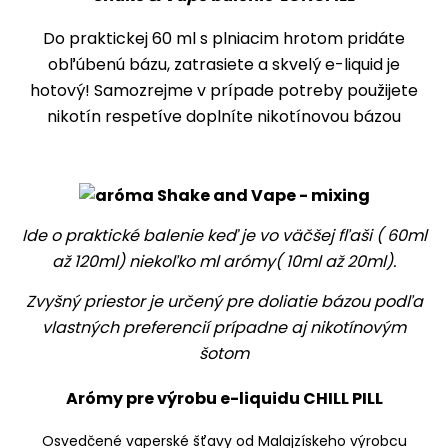
Do praktickej 60 ml s plniacim hrotom pridáte
obľúbenú bázu
, zatrasiete a skvelý
e-liquid
je
hotový! Samozrejme v prípade potreby
použijete
nikotín
respetíve doplníte nikotínovou bázou
Ide o praktické balenie keď je vo väčšej fľaši ( 60ml
až 120ml) niekoľko ml arómy( 10ml až 20ml).
Zvyšný priestor je určený pre doliatie bázou podľa
vlastných preferencií prípadne aj nikotínovým
šotom
Arómy pre výrobu e-liquidu CHILL PILL
Osvedčené vaperské šťavy od Malajzískeho výrobcu