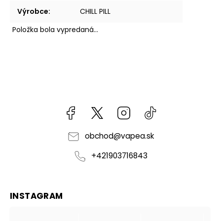
Výrobce
:
CHILL PILL
Položka bola vypredaná…
Facebook
kzifcak85131
Instagram
@vapea.slovensk
obchod
@
vapea.sk
+421903716843
INSTAGRAM