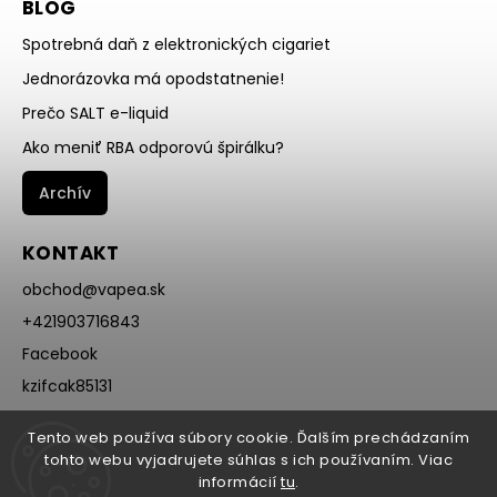
BLOG
Spotrebná daň z elektronických cigariet
Jednorázovka má opodstatnenie!
Prečo SALT e-liquid
Ako meniť RBA odporovú špirálku?
Archív
KONTAKT
obchod
@
vapea.sk
+421903716843
Facebook
kzifcak85131
Instagram
Tento web používa súbory cookie. Ďalším prechádzaním
@vapea.slovensko
tohto webu vyjadrujete súhlas s ich používaním. Viac
informácií
tu
.