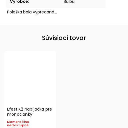
Výrobce
:
Buibui
Položka bola vypredaná…
Súvisiaci tovar
Efest K2 nabíjačka pre
monočlánky
Momentálne
nedostupné