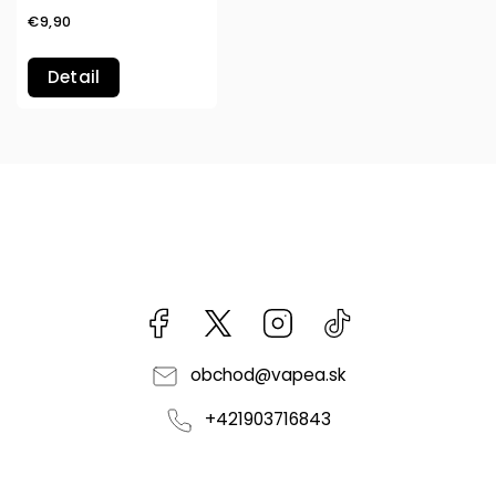
€9,90
Detail
Facebook
kzifcak85131
Instagram
@vapea.slovensk
obchod
@
vapea.sk
+421903716843