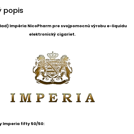
 popis
lad) Impéria NicoPharm pre svojpomocnú výrobu e-liquidu
elektronický cigariet.
Imperia fifty 50/50: