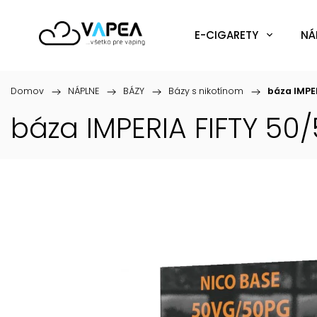
E-CIGARETY
NÁ
Domov
/
NÁPLNE
/
BÁZY
/
Bázy s nikotínom
/
báza IMPE
báza IMPERIA FIFTY 50