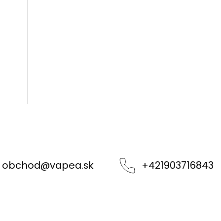
obchod
@
vapea.sk
+421903716843