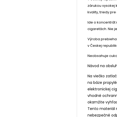
zárukou vysokej k
kvality, triedy p
Ide o koncentrát
cigaretách. Nie 
Výroba prebieha 
v Českej republik
Neobsahuje cukor 
Návod na obsluh
Na viečko zatla
na báze propylé
elektronickej ci
vhodné ochranné
okamžite vyhľad
Tento materiál 
nebezpečné odpa