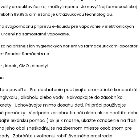
vality produktov českej značky Imperia . Je navyššiej farmeceutickej
re nikotín 99,99% a miešaná je ultrazvukovou technológiou.
 na svojpomocnú príprevu e-liquidu pre vapovanie v elektronických
je určený na samostatné vapovanie.
za najprísnejších hygienických noriem vo farmaceutickom laboratór
e- Boudoir Samádhi s.r.o.
, lepok , GMO , diacetyl
u:
čte a povoľte . Pre dochutenie používajte aromatické koncentrá
nglykolu , alkoholu alebo vody . Nakvapkajte do zásobníka
garety . Uchovávajte mimo dosahu detí. Pri práci používajte
 pomôcky . V prípade zasiahnutia očí alebo ak sa necítite dobr
ajte lekársku pomoc ( ak je k možné, ukážte označenie na fľaši )
na jeho obal zneškodňujte na zbernom mieste osobitnom pre
dy . Zabráňte uvoľneniu robiť životného prostredia .