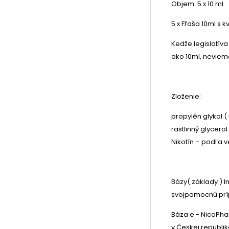
Objem: 5 x 10 ml
5 x Fľaša 10ml s
Kedže legislatív
ako 10ml, neviem
Zloženie:
propylén glykol (
rastlinný glycero
Nikotín – podľa v
Bázy( základy ) I
svojpomocnú príp
Báza e - NicoPha
v Českej republik