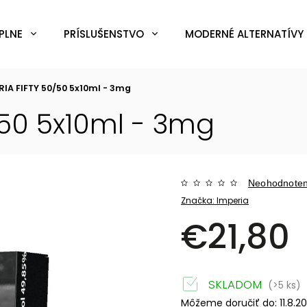
PLNE
PRÍSLUŠENSTVO
MODERNÉ ALTERNATÍVY 
RIA FIFTY 50/50 5x10ml - 3mg
/50 5x10ml - 3mg
Neohodnote
Značka:
Imperia
€21,80
SKLADOM
(>5 ks)
Môžeme doručiť do:
11.8.2