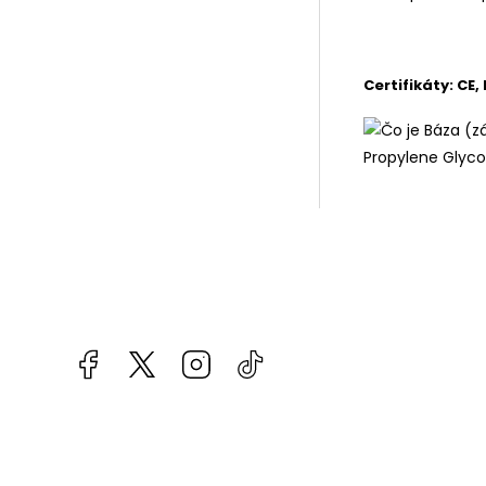
Certifikáty: CE
Facebook
kzifcak85131
Instagram
@vapea.slovensko