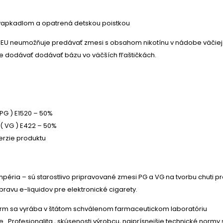
 kvapkadlom a opatrená detskou poistkou
a EU neumožňuje predávať zmesi s obsahom nikotínu v nádobe väčiej
e dodávať dodávať bázu vo väčších fľaštičkách.
 PG ) E1520 – 50%
l ( VG ) E422 – 50%
erzie produktu
mpéria – sú starostlivo pripravované zmesi PG a VG na tvorbu chuti p
ravu e-liquidov pre elektronické cigarety.
rm sa vyrába v štátom schválenom farmaceutickom laboratóriu
e . Profesionalita , skúsenosti výrobcu, najprísnejšie technické normy 