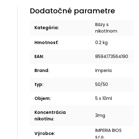
Dodatočné parametre
Bázy s
Kategória
:
nikotínom
Hmotnosť
:
0.2 kg
EAN
:
8594173564190
Brand
:
Imperia
typ
:
50/50
Objem
:
5 x 10ml
Koncentrácia
3mg
nikotínu
:
IMPERIA BIOS
Výrobce
:
s.r.o.