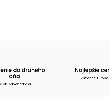
enie do druhého
Najlepšie ce
dňa
v strednej Európe
a akúkoľvek adresu