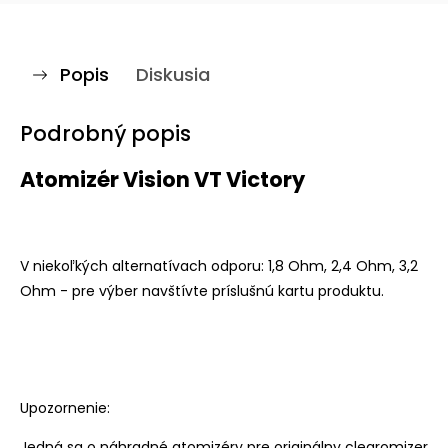
Popis
Diskusia
Podrobný popis
Atomizér Vision VT Victory
V niekoľkých alternatívach odporu: 1,8 Ohm, 2,4 Ohm, 3,2
Ohm - pre výber navštívte príslušnú kartu produktu.
Upozornenie:
Jedná sa o náhradné atomizéry pre originálny
clearomizer