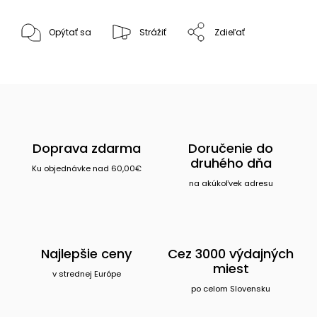
Opýtať sa
Strážiť
Zdieľať
Doprava zdarma
Doručenie do
druhého dňa
Ku objednávke nad 60,00€
na akúkoľvek adresu
Najlepšie ceny
Cez 3000 výdajných
miest
v strednej Európe
po celom Slovensku