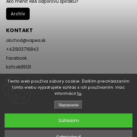
Ako meniť RBA odporovú špirálku?
Archív
KONTAKT
obchod
@
vapea.sk
+421903716843
Facebook
kzifcak85131
Instagram
Tento web používa súbory cookie. Ďalším prechádzaním
@vapea.slovensko
tohto webu vyjadrujete súhlas s ich používaním. Viac
informácií
tu
.
Nastavenie
Súhlasím
Copyright 2026
VAPEA.sk
. Všetky práva vyhradené.
Odmietnuť