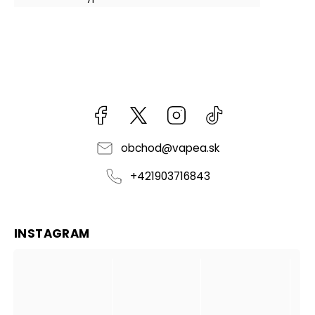
Facebook
kzifcak85131
Instagram
@vapea.slovensk
obchod
@
vapea.sk
+421903716843
INSTAGRAM