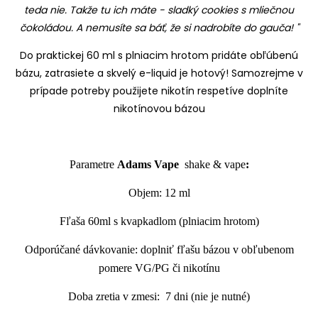
teda nie. Takže tu ich máte - sladký cookies s mliečnou
čokoládou. A nemusíte sa báť, že si nadrobíte do gauča!
"
Do praktickej 60 ml s plniacim hrotom pridáte
obľúbenú
bázu
, zatrasiete a skvelý
e-liquid
je hotový! Samozrejme v
prípade potreby
použijete nikotín
respetíve doplníte
nikotínovou bázou
Parametre
Adams Vape
shake
& vape
:
Objem: 12 ml
Fľaša 60ml s kvapkadlom (plniacim hrotom)
Odporúčané dávkovanie: doplniť fľašu bázou v obľubenom
pomere VG/PG či nikotínu
Doba zretia v zmesi: 7 dni (nie je nutné)