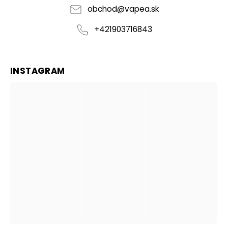
obchod
@
vapea.sk
+421903716843
INSTAGRAM