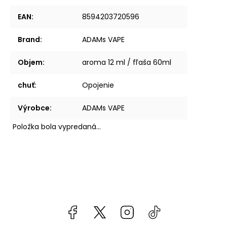
EAN
:
8594203720596
Brand
:
ADAMs VAPE
Objem
:
aroma 12 ml / fľaša 60ml
chuť
:
Opojenie
Výrobce
:
ADAMs VAPE
Položka bola vypredaná…
Facebook
kzifcak85131
Instagram
@vapea.slovensk