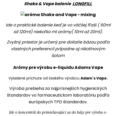
Shake & Vape balenie
LONGFILL
Ide o praktické balenie keď je vo väčšej fľaši ( 60ml
až 120ml) niekoľko ml arómy( 10ml až 20ml).
Zvyšný priestor je určený pre doliatie bázou podľa
vlastných preferencií prípadne aj nikotínovým
šotom
Arómy pre výrobu e-liquidu Adams Vape
Vyladené príchute od českého výrobcu
Adam´s Vape.
Výroba prebieha za najprísnejších hygienických
štandardov vo farmaceutickom laboratóriu podľa
európskych TPD štandardov.
Ide o koncentrát do primiešavajúci sa do bázy pre výrobu e-