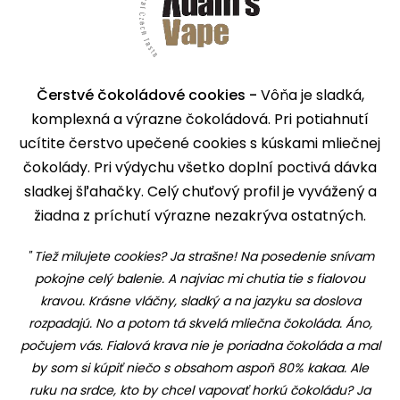
Čerstvé čokoládové cookies -
Vôňa je sladká,
komplexná a výrazne čokoládová. Pri potiahnutí
ucítite čerstvo upečené cookies s kúskami mliečnej
čokolády. Pri výdychu všetko doplní poctivá dávka
sladkej šľahačky. Celý chuťový profil je vyvážený a
žiadna z príchutí výrazne nezakrýva ostatných.
"
Tiež milujete cookies? Ja strašne! Na posedenie snívam
pokojne celý balenie. A najviac mi chutia tie s fialovou
kravou. Krásne vláčny, sladký a na jazyku sa doslova
rozpadajú. No a potom tá skvelá mliečna čokoláda. Áno,
počujem vás. Fialová krava nie je poriadna čokoláda a mal
by som si kúpiť niečo s obsahom aspoň 80% kakaa. Ale
ruku na srdce, kto by chcel vapovať horkú čokoládu? Ja