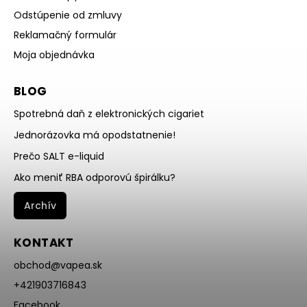
Odstúpenie od zmluvy
Reklamačný formulár
Moja objednávka
BLOG
Spotrebná daň z elektronických cigariet
Jednorázovka má opodstatnenie!
Prečo SALT e-liquid
Ako meniť RBA odporovú špirálku?
Archív
KONTAKT
obchod
@
vapea.sk
+421903716843
Facebook