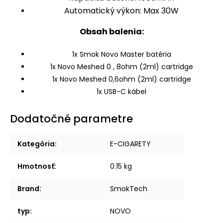
Automatický výkon: Max 30W
Obsah balenia:
1x Smok Novo Master batéria
1x Novo Meshed 0 , 8ohm (2ml) cartridge
1x Novo Meshed 0,6ohm (2ml) cartridge
1x USB-C kábel
Dodatočné parametre
Kategória
:
E-CIGARETY
Hmotnosť
:
0.15 kg
Brand
:
SmokTech
typ
:
NOVO