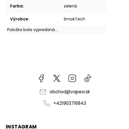
Farba
:
zelená
Výrobce
:
SmokTech
Položka bola vypredaná…
Facebook
kzifcak85131
Instagram
@vapea.slovensk
obchod
@
vapea.sk
+421903716843
INSTAGRAM