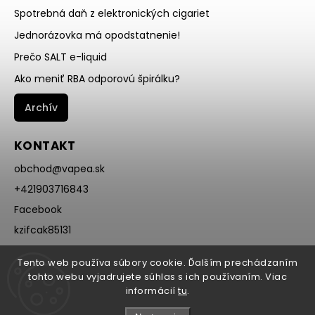
Spotrebná daň z elektronických cigariet
Jednorázovka má opodstatnenie!
Prečo SALT e-liquid
Ako meniť RBA odporovú špirálku?
Archív
KONTAKT
obchod
@
vapea.sk
+421903716843
Facebook
kzifcak85131
Instagram
Tento web používa súbory cookie. Ďalším prechádzaním
@vapea.slovensko
tohto webu vyjadrujete súhlas s ich používaním. Viac
informácií
tu
.