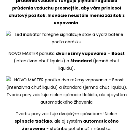
NOVO MASTER ponúka
dva režimy vapovania
–
Boost
(intenzívna chuť liquidu) a
štandard
(jemná chuť
liquidu).
Tvorbu pary zaisťuje dvojakým spôsobom! Nielen
spínacie tlačidlo
, ale aj systém
automatického
žeravenia
- stačí iba potiahnuť z náustku.