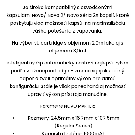
Je široko kompatibilný s osvedčenými
kapsulami
Novo/ Novo 2/ Novo séria 2X kapslí,
ktoré
poskytujú viac možností kapsúl na maximalizáciu
vášho potešenia z vapovania.
Na výber sú cartridge s objemom 2,0ml ako aj s
objemom 3,0ml
inteligentný čip automaticky nastaví najlepší výkon
podľa vloženej cartridge - zmeria si jej skutočný
odpor a zvolí optimálny výkon pre damú
konfiguráciu. Stále je však ponechaná aj možnosť
upraviť výkon prístroja manuálne.
Parametre NOVO MARTER:
Rozmery: 24,5mm x 16,7mm x 107,5mm
(Regular Series)
Kapacita batérie: 1000mAh