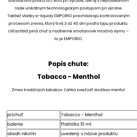
štandardov podľa ISO 9001 prí výrobe, ale aj v neposlednom
rade unikátnym technologickým postupom pri výrobe.
Taktiež všetky e-liquidy EMPORIO prechádzajú kontrolovaným
procesom zrenia, ktorý trvá 3 až 40 dní podľa typu produktu.
Ušľachtilá plná chuť a nadherné smotanové mračná dymu –
to je EMPORIO.
Popis chute:
Tobacco - Menthol
Zmes tradičných tabakov. Ľahkú sviežosť dodáva mentol.
príchuť
Tobacco - Menthol
balenie
fľaštička 10 ml
obsah nikotín
uvedený v názve produktu