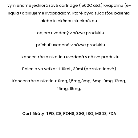
vymieňame jednorázové cartridge ( 502C atd.) Kvapalinu (e-
liquid) aplikujeme kvapkadlom, ktoré býva súčasťou balenia
alebo injekčnou striekačkou.
- objem uvedený v názve produktu
- príchuť uvedená v názve produktu
- koncentrácia nikotínu uvedená v názve produktu
Balenia vo veľkosti: 10ml , 30ml (beznikotínové)
Koncentrácia nikotínu: 0mg, 1,5mg,3mg, 6mg, 9mg, 12mg,
15mg, 18mg,
Certifikáty: TPD, CE, ROHS, SGS, ISO, MSDS, FDA