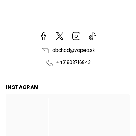
Facebook
kzifcak85131
Instagram
@vapea.slovensk
obchod
@
vapea.sk
+421903716843
INSTAGRAM