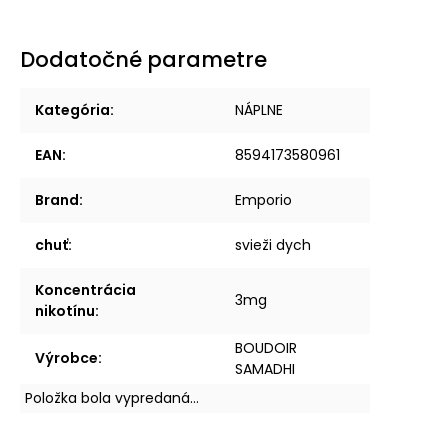
Dodatočné parametre
Kategória
:
NÁPLNE
EAN
:
8594173580961
Brand
:
Emporio
chuť
:
svieži dych
Koncentrácia
3mg
nikotínu
:
BOUDOIR
Výrobce
:
SAMADHI
Položka bola vypredaná…