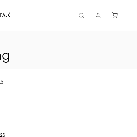
FAJČENIA
DIY
DOPLNKY
Značky
mg
né
026