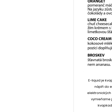
E-liquid je kv
náplň do el
elektronických 
vymieňame je
kvapkadl