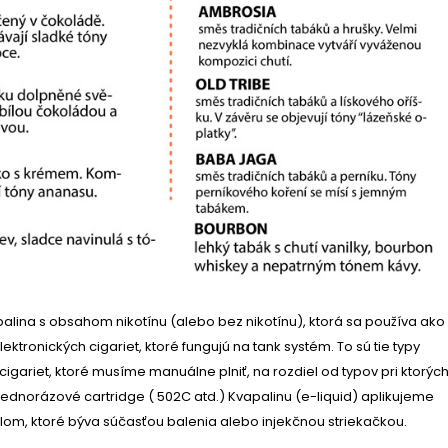
apalina s obsahom nikotínu (alebo bez nikotínu), ktorá sa používa ako
ektronických cigariet, ktoré fungujú na tank systém. To sú tie typy
cigariet, ktoré musíme manuálne plniť, na rozdiel od typov pri ktorýc
dnorázové cartridge ( 502C atd.) Kvapalinu (e-liquid) aplikujeme
om, ktoré býva súčasťou balenia alebo injekčnou striekačkou.