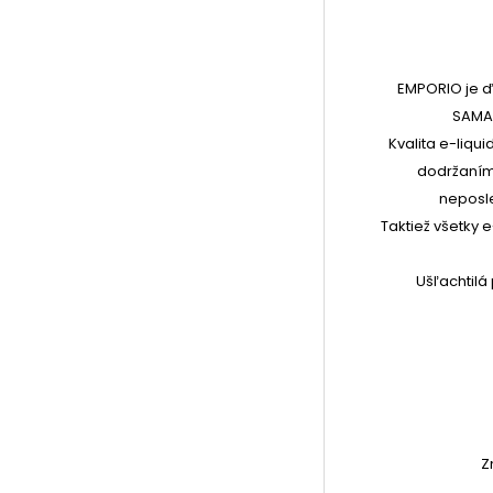
EMPORIO je 
SAMAD
Kvalita e-liqu
dodržaním 
neposl
Taktiež všetky
Ušľachtil
Z