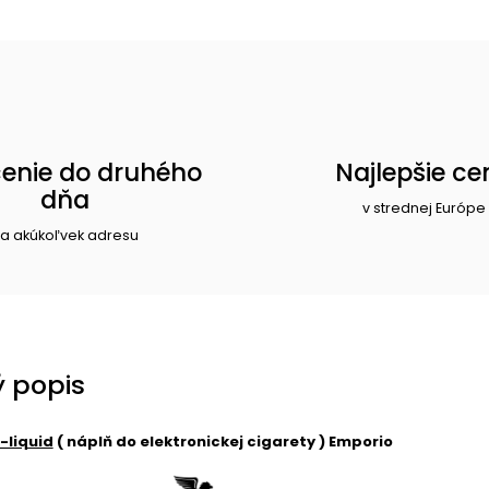
enie do druhého
Najlepšie ce
dňa
v strednej Európe
a akúkoľvek adresu
 popis
-liquid
( náplň do elektronickej cigarety ) Emporio