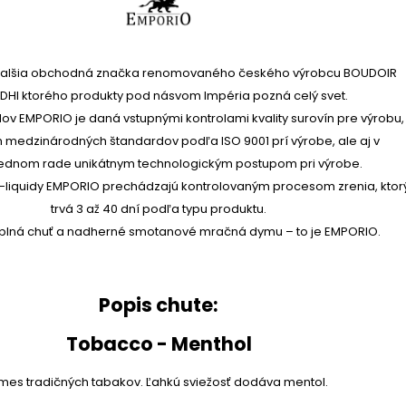
ďalšia obchodná značka renomovaného českého výrobcu BOUDOIR
HI ktorého produkty pod násvom Impéria pozná celý svet.
idov EMPORIO je daná vstupnými kontrolami kvality surovín pre výrobu,
medzinárodných štandardov podľa ISO 9001 prí výrobe, ale aj v
ednom rade unikátnym technologickým postupom pri výrobe.
 e-liquidy EMPORIO prechádzajú kontrolovaným procesom zrenia, ktor
trvá 3 až 40 dní podľa typu produktu.
á plná chuť a nadherné smotanové mračná dymu – to je EMPORIO.
Popis chute:
Tobacco - Menthol
mes tradičných tabakov. Ľahkú sviežosť dodáva mentol.