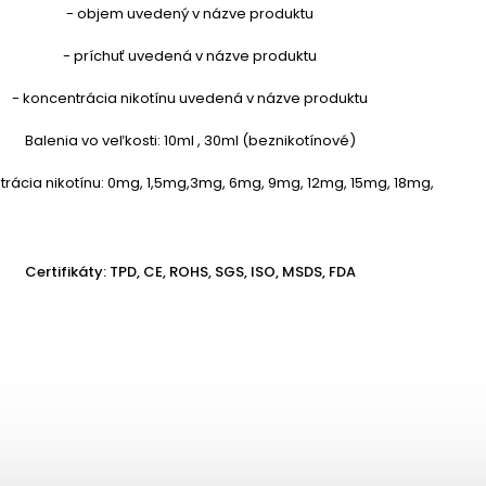
- objem uvedený v názve produktu
- príchuť uvedená v názve produktu
- koncentrácia nikotínu uvedená v názve produktu
Balenia vo veľkosti: 10ml , 30ml (beznikotínové)
rácia nikotínu: 0mg, 1,5mg,3mg, 6mg, 9mg, 12mg, 15mg, 18mg,
Certifikáty: TPD, CE, ROHS, SGS, ISO, MSDS, FDA