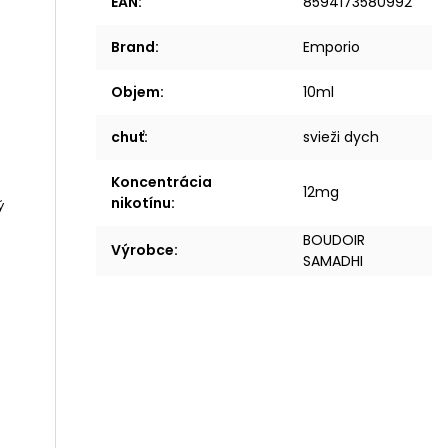
EAN
:
8594173580992
Brand
:
Emporio
Objem
:
10ml
chuť
:
svieži dych
Koncentrácia
12mg
nikotínu
:
ý
BOUDOIR
Výrobce
:
SAMADHI