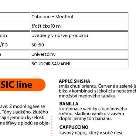
Tobacco - Menthol
fľaštička 10 ml
otín
uvedený v názve produktu
/PG
50 :50
e
univerzálny
BOUDOIR SAMADHI