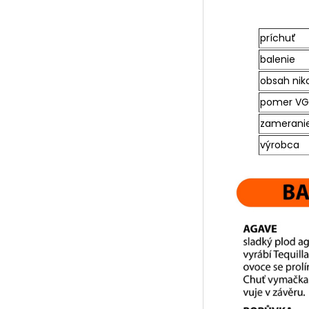
príchuť
balenie
obsah nik
pomer VG
zamerani
výrobca