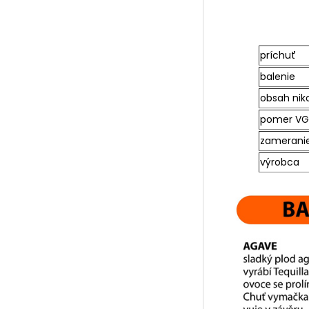
príchuť
balenie
obsah nik
pomer VG
zamerani
výrobca