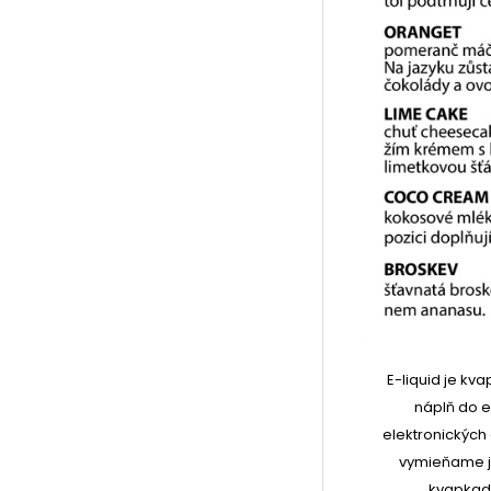
E-liquid je kv
náplň do el
elektronických 
vymieňame je
kvapkadl