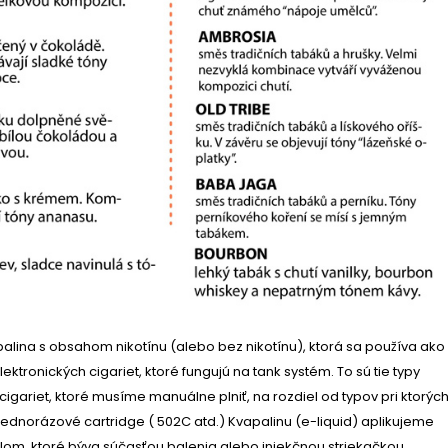
apalina s obsahom nikotínu (alebo bez nikotínu), ktorá sa používa ako
ektronických cigariet, ktoré fungujú na tank systém. To sú tie typy
cigariet, ktoré musíme manuálne plniť, na rozdiel od typov pri ktorýc
dnorázové cartridge ( 502C atd.) Kvapalinu (e-liquid) aplikujeme
om, ktoré býva súčasťou balenia alebo injekčnou striekačkou.