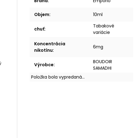
Brand
:
Emporio
Objem
:
10ml
Tabakové
chuť
:
variácie
Koncentrácia
6mg
nikotínu
:
BOUDOIR
ý
Výrobce
:
SAMADHI
Položka bola vypredaná…