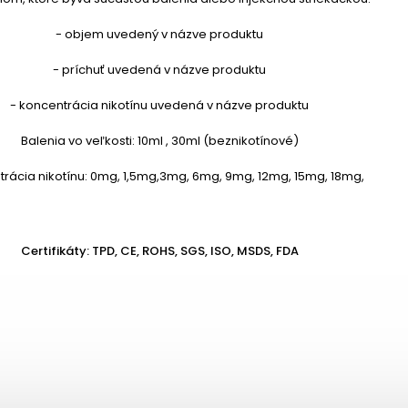
- objem uvedený v názve produktu
- príchuť uvedená v názve produktu
- koncentrácia nikotínu uvedená v názve produktu
Balenia vo veľkosti: 10ml , 30ml (beznikotínové)
rácia nikotínu: 0mg, 1,5mg,3mg, 6mg, 9mg, 12mg, 15mg, 18mg,
Certifikáty: TPD, CE, ROHS, SGS, ISO, MSDS, FDA