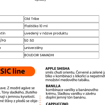
Old Tribe
fľaštička 10 ml
otín
uvedený v názve produktu
/PG
50 :50
e
univerzálny
BOUDOIR SAMADHI