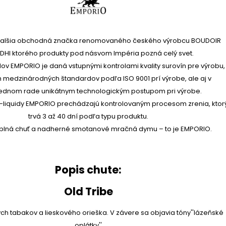
ďalšia obchodná značka renomovaného českého výrobcu BOUDOIR
HI ktorého produkty pod násvom Impéria pozná celý svet.
idov EMPORIO je daná vstupnými kontrolami kvality surovín pre výrobu,
medzinárodných štandardov podľa ISO 9001 prí výrobe, ale aj v
ednom rade unikátnym technologickým postupom pri výrobe.
 e-liquidy EMPORIO prechádzajú kontrolovaným procesom zrenia, ktor
trvá 3 až 40 dní podľa typu produktu.
á plná chuť a nadherné smotanové mračná dymu – to je EMPORIO.
Popis chute:
Old Tribe
ch tabakov a lieskového orieška. V závere sa objavia tóny''lázeňské
oplátky''