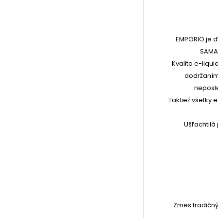
EMPORIO je 
SAMAD
Kvalita e-liqu
dodržaním 
neposl
Taktiež všetky
Ušľachtil
Zmes tradičný