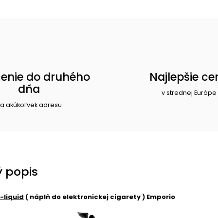
enie do druhého
Najlepšie ce
dňa
v strednej Európe
a akúkoľvek adresu
 popis
-liquid
( náplň do elektronickej cigarety ) Emporio