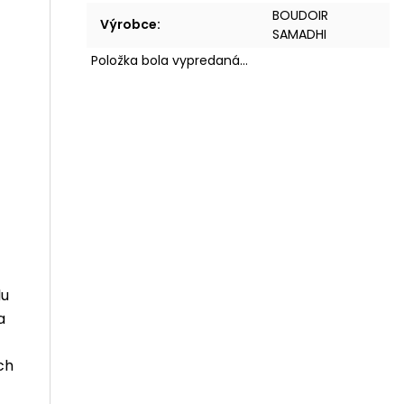
BOUDOIR
Výrobce
:
SAMADHI
Položka bola vypredaná…
lu
a
ch