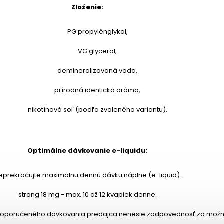
Zloženie:
PG propylénglykol,
VG glycerol,
demineralizovaná voda,
prírodná identická aróma,
nikotínová soľ (podľa zvoleného variantu).
Optimálne dávkovanie e-liquidu:
eprekračujte maximálnu dennú dávku náplne (e-liquid).
strong 18 mg - max. 10 až 12 kvapiek denne.
 doporučeného dávkovania predajca nenesie zodpovednosť za mož