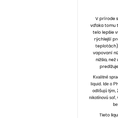
V prírode s
vďaka tomu ti
telo lepšie 
rýchlejší p
teplotách) 
vapovaní niž
nižšia, než
predlžuje
Kvalitné spr
liquid. Ide o 
odlišujú tým,
nikotínovú soľ,
be
Tieto li