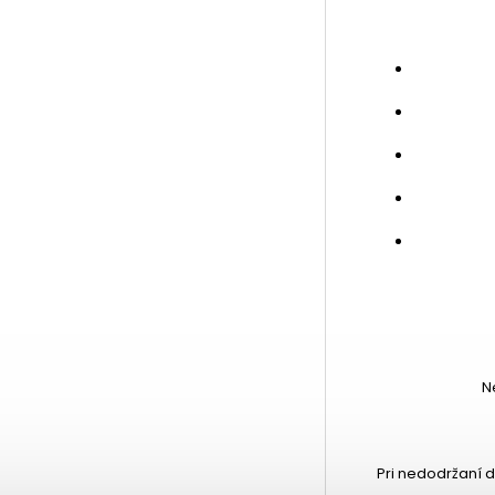
N
Pri nedodržaní