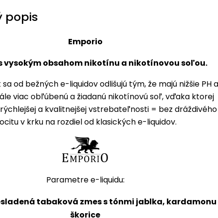
 popis
Emporio
s vysokým obsahom nikotínu a nikotínovou soľou.
 sa od bežných e-liquidov odlišujú tým, že majú nižšie PH 
ále viac obľúbenú a žiadanú nikotínovú soľ, vďaka ktorej
ýchlejšej a kvalitnejšej vstrebateľnosti = bez dráždivého
ocitu v krku na rozdiel od klasických e-liquidov.
Parametre e-liquidu:
nesladená tabaková zmes s tónmi jablka, kardamonu
škorice