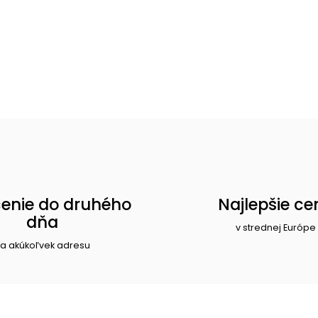
enie do druhého
Najlepšie ce
dňa
v strednej Európe
a akúkoľvek adresu