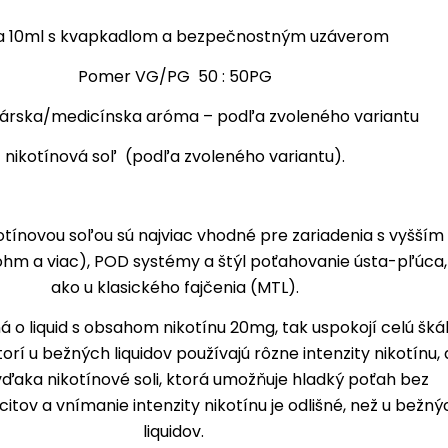
a 10ml s kvapkadlom a bezpečnostným uzáverom
Pomer VG/PG 50 : 50PG
árska/medicínska aróma – podľa zvoleného variantu
nikotínová soľ (podľa zvoleného variantu).
kotínovou soľou sú najviac vhodné pre zariadenia s vyšším
hm a viac), POD systémy a štýl poťahovanie ústa-pľúca,
ako u klasického fajčenia (MTL).
ná o liquid s obsahom nikotínu 20mg, tak uspokojí celú šká
torí u bežných liquidov používajú rôzne intenzity nikotínu, 
vďaka nikotínové soli, ktorá umožňuje hladký poťah bez
itov a vnímanie intenzity nikotínu je odlišné, než u bežný
liquidov.