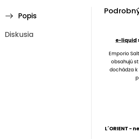
Podrobný
Popis
Diskusia
e-liquid
Emporio Salt
obsahujú st
dochádza k r
p
L´ORIENT - 