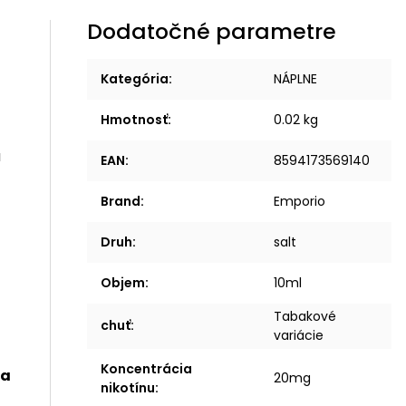
Dodatočné parametre
Kategória
:
NÁPLNE
Hmotnosť
:
0.02 kg
a
EAN
:
8594173569140
Brand
:
Emporio
Druh
:
salt
Objem
:
10ml
Tabakové
chuť
:
variácie
Koncentrácia
 a
20mg
nikotínu
: