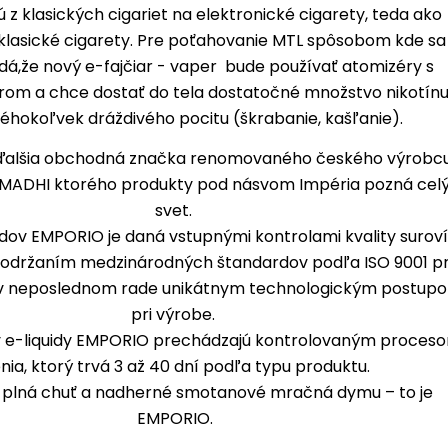
 z klasických cigariet na elektronické cigarety, teda ako
klasické cigarety. Pre poťahovanie MTL spôsobom kde sa
á,že nový e-fajčiar - vaper bude používať atomizéry s
om a chce dostať do tela dostatočné množstvo nikotínu
éhokoľvek dráždivého pocitu (škrabanie, kašľanie).
ďalšia obchodná značka renomovaného českého výrobc
ADHI ktorého produkty pod násvom Impéria pozná cel
svet.
uidov EMPORIO je daná vstupnými kontrolami kvality surov
dodržaním medzinárodných štandardov podľa ISO 9001 pr
j v neposlednom rade unikátnym technologickým postup
pri výrobe.
y e-liquidy EMPORIO prechádzajú kontrolovaným proces
nia, ktorý trvá 3 až 40 dní podľa typu produktu.
á plná chuť a nadherné smotanové mračná dymu – to je
EMPORIO.