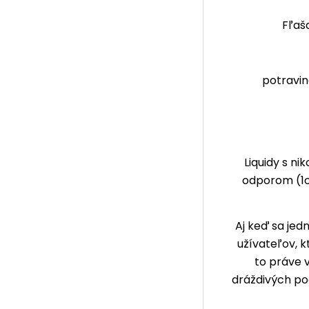
Fľaš
potravin
Liquidy s ni
odporom (1o
Aj keď sa jed
užívateľov, k
to práve 
dráždivých poc