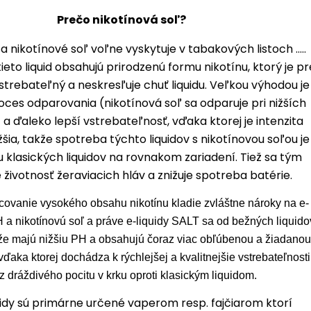
Prečo nikotínová soľ?
a nikotínové soľ voľne vyskytuje v tabakových listoch .....
eto liquid obsahujú prirodzenú formu nikotínu, ktorý je pr
vstrebateľný a neskresľuje chuť liquidu. Veľkou výhodou je
roces odparovania (nikotínová soľ sa odparuje pri nižších
a ďaleko lepší vstrebateľnosť, vďaka ktorej je intenzita
šia, takže spotreba týchto liquidov s nikotínovou soľou je
 u klasických liquidov na rovnakom zariadení. Tiež sa tým
 životnosť žeraviacich hláv a znižuje spotreba batérie.
acovanie vysokého obsahu nikotínu kladie zvláštne nároky na e-
PH a nikotínovú soľ a práve e-liquidy SALT sa od bežných liquido
 že majú nižšiu PH a obsahujú čoraz viac obľúbenou a žiadanou
 vďaka ktorej dochádza k rýchlejšej a kvalitnejšie vstrebateľnosti
z dráždivého pocitu v krku oproti klasickým liquidom.
quidy sú primárne určené vaperom resp. fajčiarom ktorí