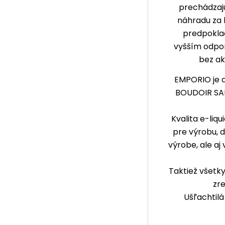
prechádzajú
náhradu za 
predpoklad
vyšším odpor
bez ak
EMPORIO je 
BOUDOIR SAM
Kvalita e-liq
pre výrobu, 
výrobe, ale a
Taktiež všetk
zre
Ušľachtil